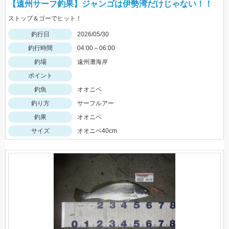
【遠州サーフ釣果】ジャンゴは伊勢湾だけじゃない！！
ストップ＆ゴーでヒット！
釣行日
2026/05/30
釣行時間
04:00～06:00
釣場
遠州灘海岸
ポイント
釣魚
オオニベ
釣り方
サーフルアー
釣果
オオニベ
サイズ
オオニベ40cm