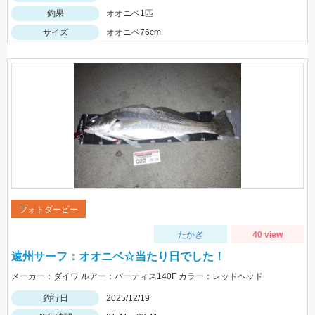
釣果
オオニベ1匹
サイズ
オオニベ76cm
フォトダービー
たかぎ
40 view
遠州サーフ：オオニベ☆当たり日でした！
メーカー：ダイワ ルアー：バーティス140F カラー：レッドヘッド
釣行日
2025/12/19