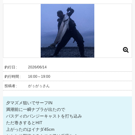
釣行日
2026/06/14
釣行時間
16:00～19:00
投稿者
がぅがぅさん
夕マズメ狙いでサーフIN
満潮前に一瞬ナブラが出たので
バスディのバンジーキャストを打ち込み
ただ巻きするとHIT
上がったのはイナダ45cm