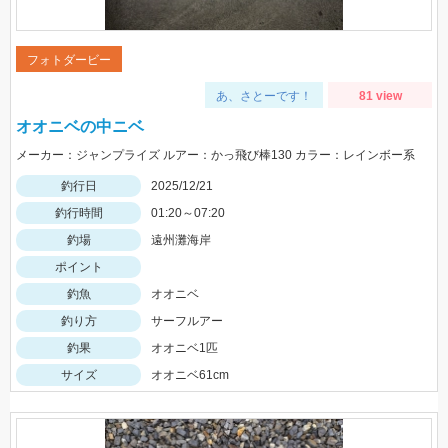
フォトダービー
あ、さとーです！
81 view
オオニベの中ニベ
メーカー：ジャンプライズ ルアー：かっ飛び棒130 カラー：レインボー系
釣行日
2025/12/21
釣行時間
01:20～07:20
釣場
遠州灘海岸
ポイント
釣魚
オオニベ
釣り方
サーフルアー
釣果
オオニベ1匹
サイズ
オオニベ61cm