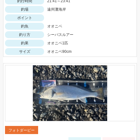
釣行時間
21:41～23:41
釣場
遠州灘海岸
ポイント
釣魚
オオニベ
釣り方
シーバスルアー
釣果
オオニベ1匹
サイズ
オオニベ90cm
フォトダービー