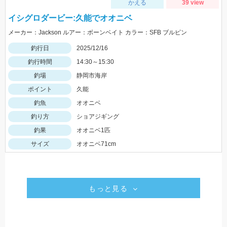
かえる
39 view
イシグロダービー:久能でオオニベ
メーカー：Jackson ルアー：ボーンベイト カラー：SFB ブルピン
釣行日
2025/12/16
釣行時間
14:30～15:30
釣場
静岡市海岸
ポイント
久能
釣魚
オオニベ
釣り方
ショアジギング
釣果
オオニベ1匹
サイズ
オオニベ71cm
もっと見る