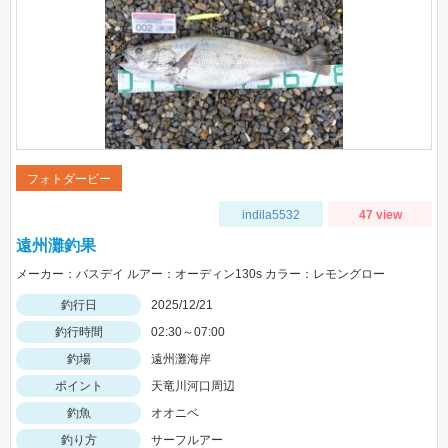
フォトダービー
indila5532
47 view
遠州灘釣果
メーカー：バスデイ ルアー：オーディン130s カラー：レモングロー
釣行日
2025/12/21
釣行時間
02:30～07:00
釣場
遠州灘海岸
ポイント
天竜川河口周辺
釣魚
オオニベ
釣り方
サーフルアー