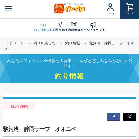
メ
イ
ショップ
ログイン
ン
コ
ン
釣りを楽しむ
釣りを知る
店舗情報
セール・イベント
テ
トップページ
釣りを楽しむ
釣り情報
駿河湾 静岡サーフ オオ
ン
ニベ
ツ
に
あなたのフィッシング情報を大募集！！喜びと悲しみをみんなに大公
移
開！！
動
釣り情報
1154 view
駿河湾 静岡サーフ オオニベ