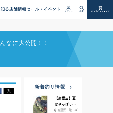
を知る
店舗情報
セール・イベント
ログイン
検索
オンラインショップ
んなに大公開！！
新着釣り情報
【彦根店】夏
はやっぱりカ
琵琶湖 陸っぱ
バー撃ち