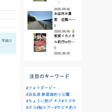
り
【45cmキャ
2026.08.06
ッチ】
お盆休み直
前 近隣ハゼ
釣り場調査し
2026.08.06
てきました
敦賀イカメタ
、竿抜け
ル釣行in竹宝
丸様 釣り方で
2026.08.05
釣果が激変！
竿頭を取った
パターンと
は？
注目のキーワード
#フォトダービー
#浜名湖 新居海釣り公園
#ちょうい投げ キス
#マゴチ
#タコ
#鮎ルアー
#サビキ釣り