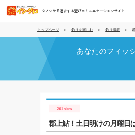
メ
イ
タノシサを追求する遊びコミュニケーションサイト
ン
コ
ン
トップページ
釣りを楽しむ
釣り情報
テ
ン
あなたのフィッ
ツ
に
移
動
201 view
郡上鮎！土日明けの月曜日