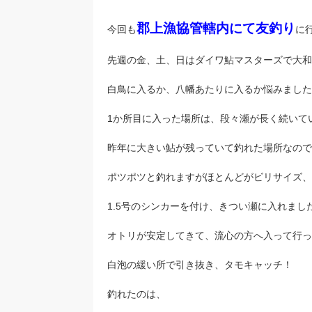
郡上漁協管轄内にて友釣り
今回も
に
先週の金、土、日はダイワ鮎マスターズで大和
白鳥に入るか、八幡あたりに入るか悩みました
1か所目に入った場所は、段々瀬が長く続いて
昨年に大きい鮎が残っていて釣れた場所なので
ポツポツと釣れますがほとんどがビリサイズ、
1.5号のシンカーを付け、きつい瀬に入れまし
オトリが安定してきて、流心の方へ入って行っ
白泡の緩い所で引き抜き、タモキャッチ！
釣れたのは、