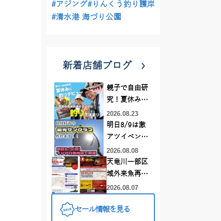
#アジング
#りんくう釣り護岸
#清水港 海づり公園
新着店舗ブログ
親子で自由研
究！夏休みに
釣りデビュー
2026.08.23
明日8/9は激
アツイベント
日！！！～オ
2026.08.08
ーダー偏光グ
天竜川一部区
ラス受注会～
域外来魚再放
流禁止となり
2026.08.07
ました
セール情報を見る