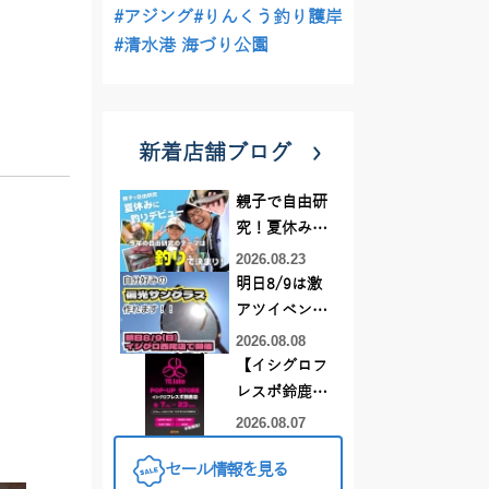
#アジング
#りんくう釣り護岸
#清水港 海づり公園
新着店舗ブログ
親子で自由研
究！夏休みに
釣りデビュー
2026.08.23
明日8/9は激
アツイベント
日！！！～オ
2026.08.08
ーダー偏光グ
【イシグロフ
ラス受注会～
レスポ鈴鹿
店】2026年夏
2026.08.07
YGラボ POP-
セール情報を見る
UP STORE開