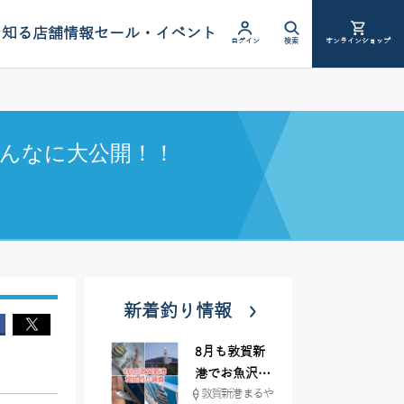
を知る
店舗情報
セール・イベント
ログイン
検索
オンラインショップ
んなに大公開！！
新着釣り情報
8月も敦賀新
港でお魚沢山
敦賀新港 まるや
♪ イシグロ彦