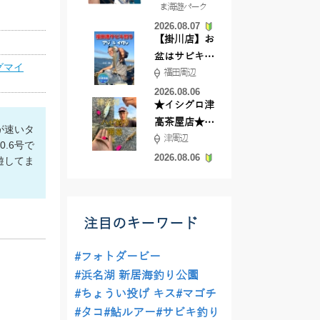
ま海遊パーク
根店
2026.08.07
【掛川店】お
盆はサビキ釣
グマイ
福田周辺
りいきません
か?
2026.08.06
★イシグロ津
高茶屋店★津
が速いタ
津周辺
近郊ハゼ釣れ
.6号で
てます！
2026.08.06
遊してま
注目のキーワード
#フォトダービー
#浜名湖 新居海釣り公園
#ちょうい投げ キス
#マゴチ
#タコ
#鮎ルアー
#サビキ釣り