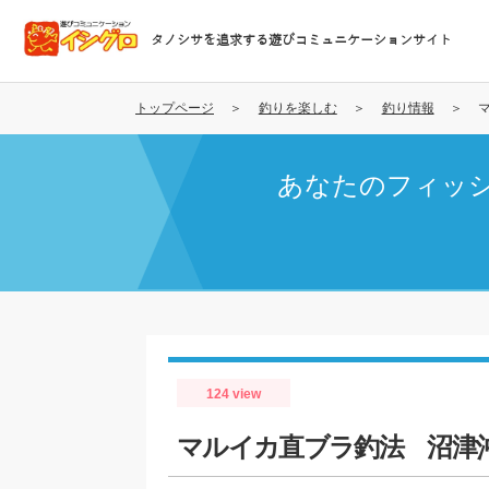
メ
イ
タノシサを追求する遊びコミュニケーションサイト
ン
コ
ン
トップページ
釣りを楽しむ
釣り情報
テ
ン
あなたのフィッ
ツ
に
移
動
124 view
マルイカ直ブラ釣法 沼津