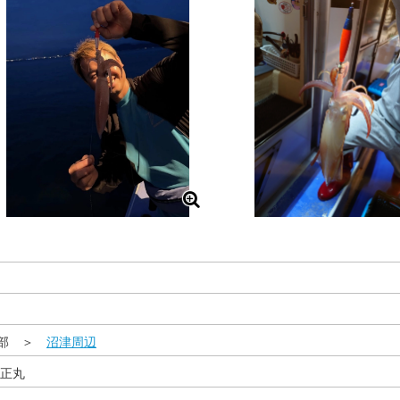
東部 ＞
沼津周辺
真正丸