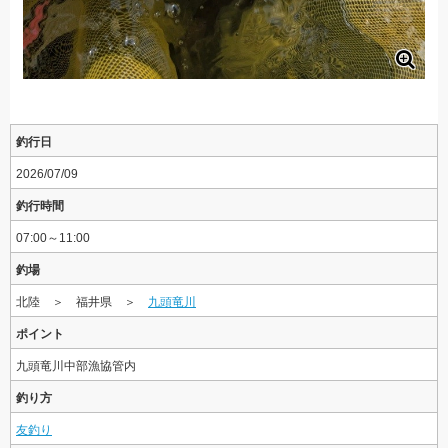
釣行日
2026/07/09
釣行時間
07:00～11:00
釣場
北陸 ＞ 福井県 ＞
九頭竜川
ポイント
九頭竜川中部漁協管内
釣り方
友釣り