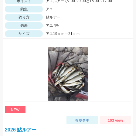
ポイント
アユルアーで7:00～9:00と15:00～17:00
釣魚
アユ
釣り方
鮎ルアー
釣果
アユ7匹
サイズ
アユ19ｃｍ～21ｃｍ
NEW
春夏冬中
103 view
2026 鮎ルアー