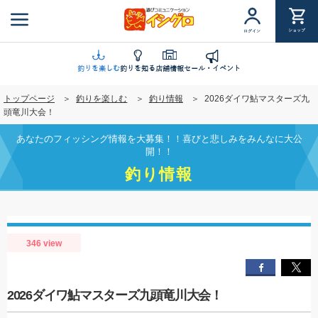
メ
イ
ショップ
ログイン
ン
コ
ン
釣りを楽しむ
釣りを知る
店舗情報
セール・イベント
テ
トップページ
釣りを楽しむ
釣り情報
2026ダイワ鮎マスターズ九
ン
頭竜川大会！
ツ
に
あなたのフィッシング情報を大募集！！喜びと悲しみをみんなに大公
移
開！！
動
釣り情報
346 view
2026ダイワ鮎マスターズ九頭竜川大会！