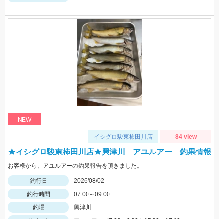
NEW
イシグロ駿東柿田川店
84 view
★イシグロ駿東柿田川店★興津川 アユルアー 釣果情報
お客様から、アユルアーの釣果報告を頂きました。
釣行日
2026/08/02
釣行時間
07:00～09:00
釣場
興津川