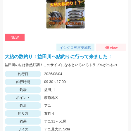
NEW
イシグロ三河安城店
49 view
大鮎の数釣り！益田川へ鮎釣りに行って来ました！
益田川の鮎は依然好調！このサイズになるといろいろトラブルが出るので仕掛けは太めがおすすめです！針は7.5号～８号！三河安城店岩崎釣行
釣行日
2026/08/04
釣行時間
09:30～17:00
釣場
益田川
ポイント
萩原地区
釣魚
アユ
釣り方
友釣り
釣果
アユ31～51尾
サイズ
アユ最大25.5cm