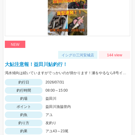
NEW
イシグロ三河安城店
144 view
大鮎注意報！益田川鮎釣行！
渇水傾向は続いていますがでっかいのが掛かります！瀬をやるなら8号イカリかヤナギがあった方が良いかもしれません！三河安城店岩﨑釣行
釣行日
2026/07/31
釣行時間
08:00～15:00
釣場
益田川
ポイント
益田川漁協管内
釣魚
アユ
釣り方
友釣り
釣果
アユ43～23尾