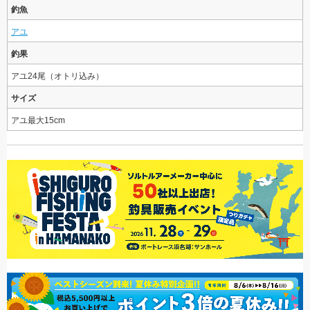
釣魚
アユ
釣果
アユ24尾（オトリ込み）
サイズ
アユ最大15cm