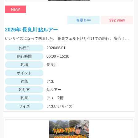
NEW
春夏冬中
992 view
2026年 長良川 鮎ルアー
いいサイズになって来ました。 靴裏フェルト貼り付けての釣行。 安心！店長〜アドバイスありがとうございました！
釣行日
2026/08/01
釣行時間
06:00～15:30
釣場
長良川
ポイント
釣魚
アユ
釣り方
鮎ルアー
釣果
アユ 2桁
サイズ
アユいいサイズ