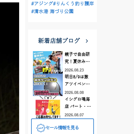
#アジング
#りんくう釣り護岸
#清水港 海づり公園
新着店舗ブログ
親子で自由研
究！夏休みに
釣りデビュー
2026.08.23
明日8/9は激
アツイベント
日！！！～オ
2026.08.08
ーダー偏光グ
イシグロ鳴海
ラス受注会～
店 パート・ア
ルバイトスタ
2026.08.07
ッフまだまだ
セール情報を見る
募集中！