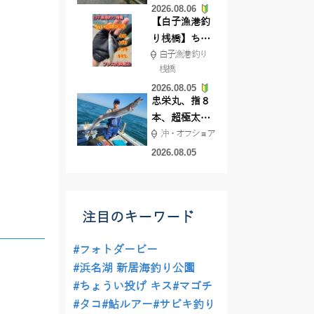
2026.08.06
てきました
【白子漁港釣
り桟橋】ちょ
白子漁港 釣り
い投げ釣りが
桟橋
絶好調!キスや
2026.08.05
ハゼが簡単に
忠栄丸、指８
釣れますよ💛
本、超極太ド
沖・オフショア
ラゴン登場！
2026.08.05
注目のキーワード
#フォトダービー
#浜名湖 新居海釣り公園
#ちょうい投げ キス
#マゴチ
#タコ
#鮎ルアー
#サビキ釣り