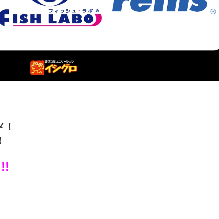
メ！
！
!