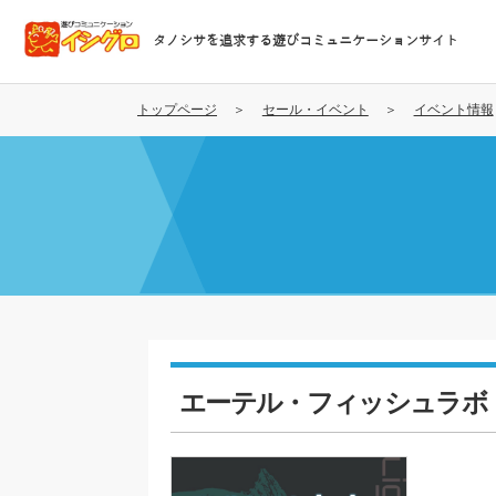
メ
イ
タノシサを追求する遊びコミュニケーションサイト
ン
コ
ン
トップページ
セール・イベント
イベント情報
テ
ン
ツ
に
移
動
エーテル・フィッシュラボ