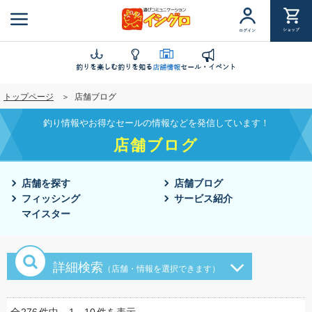
メ
イ
ショップ
ログイン
ン
コ
ン
釣りを楽しむ
釣りを知る
店舗情報
セール・イベント
テ
トップページ
店舗ブログ
ン
ツ
釣り情報やお得なセールの情報などを発信しています！
に
店舗ブログ
移
動
店舗を探す
店舗ブログ
フィッシング
サービス紹介
マイスター
詳細検索
（店舗・情報を選択できます）