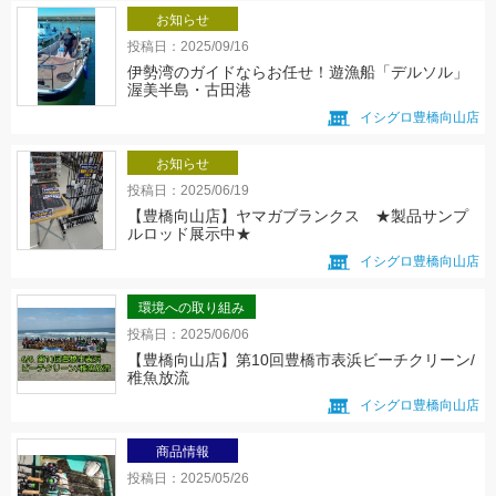
お知らせ
投稿日：2025/09/16
伊勢湾のガイドならお任せ！遊漁船「デルソル」
渥美半島・古田港
イシグロ豊橋向山店
お知らせ
投稿日：2025/06/19
【豊橋向山店】ヤマガブランクス ★製品サンプ
ルロッド展示中★
イシグロ豊橋向山店
環境への取り組み
投稿日：2025/06/06
【豊橋向山店】第10回豊橋市表浜ビーチクリーン/
稚魚放流
イシグロ豊橋向山店
商品情報
投稿日：2025/05/26