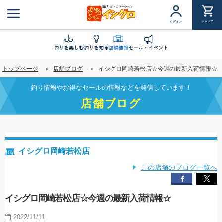
メ
イ
ショップ
ログイン
ン
コ
ン
釣りを楽しむ
釣りを知る
店舗情報
セール・イベント
テ
トップページ
店舗ブログ
イシグロ岡崎若松店☆今週の最新入荷情報☆
ン
ツ
釣り情報やお得なセールの情報などを発信しています！
に
店舗ブログ
移
動
イシグロ岡崎若松店
この店舗のブログ一覧へ
イシグロ岡崎若松店☆今週の最新入荷情報☆
2022/11/11