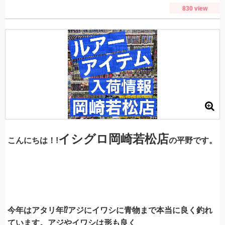
830 view
イシグロ岡崎若松店
こんにちは！!
の平野です。
今年はアタリ年⁉アジにイワシに青物まで本当に良く釣れ
ています。アジやイワシは形も良く