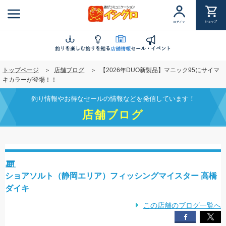
メ
イ
ショップ
ログイン
ン
コ
ン
釣りを楽しむ
釣りを知る
店舗情報
セール・イベント
テ
トップページ
店舗ブログ
【2026年DUO新製品】マニック95にサイマ
ン
キカラーが登場！！
ツ
に
釣り情報やお得なセールの情報などを発信しています！
移
店舗ブログ
動
ショアソルト（静岡エリア）フィッシングマイスター 高橋
ダイキ
この店舗のブログ一覧へ