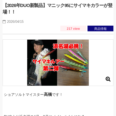
【2026年DUO新製品】マニック95にサイマキカラーが登
場！！
2026/04/15
217 view
商品情報
高橋
ショアソルトマイスター
です！