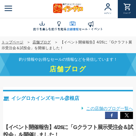
メ
イ
ショップ
ログイン
ン
コ
ン
釣りを楽しむ
釣りを知る
店舗情報
セール・イベント
テ
トップページ
店舗ブログ
【イベント開催報告】4/26に「Gクラフト展
ン
示受注会＆試投会」を開催しました！
ツ
に
釣り情報やお得なセールの情報などを発信しています！
移
店舗ブログ
動
イシグロカインズモール彦根店
この店舗のブログ一覧へ
【イベント開催報告】4/26に「Gクラフト展示受注会＆試
投会」を開催しました！