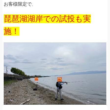
お客様限定で
、
琵琶湖湖岸での試投も実
施！