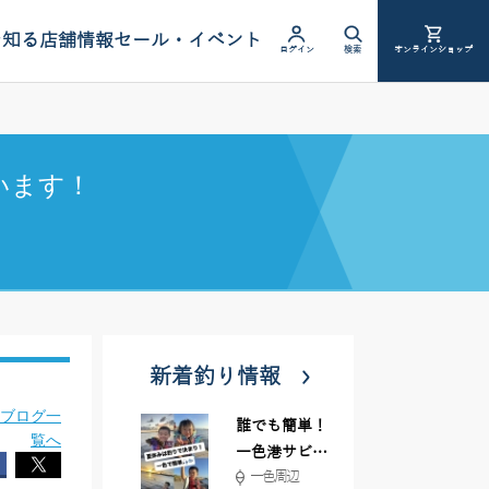
を知る
店舗情報
セール・イベント
ログイン
検索
オンラインショップ
います！
新着釣り情報
ブログ一
誰でも簡単！
覧へ
一色港サビキ
一色周辺
＆ちょい投げ