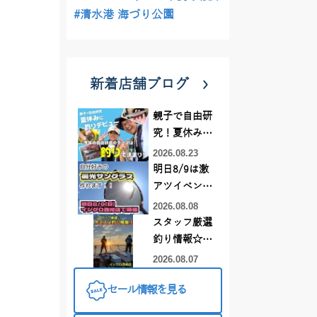
#清水港 海づり公園
新着店舗ブログ
親子で自由研
究！夏休みに
釣りデビュー
2026.08.23
明日8/9は激
アツイベント
日！！！～オ
2026.08.08
ーダー偏光グ
スタッフ厳選
ラス受注会～
釣り情報☆彡
連休は何釣り
2026.08.07
に行こう
セール情報を見る
♪【イシグロ
西尾店】