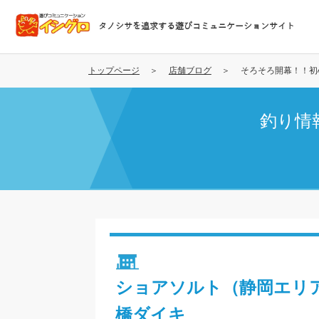
メ
イ
タノシサを追求する遊びコミュニケーションサイト
ン
コ
ン
トップページ
店舗ブログ
そろそろ開幕！！初
テ
ン
釣り情
ツ
に
移
動
ショアソルト（静岡エリ
橋ダイキ