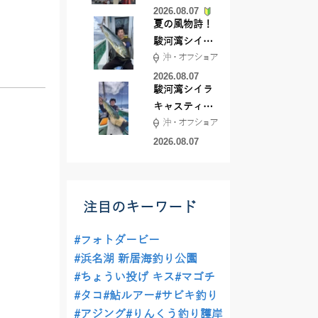
2026.08.07
夏の風物詩！
駿河湾シイラ
沖・オフショア
キャスティン
グ行ってきま
2026.08.07
駿河湾シイラ
した！！
キャスティン
沖・オフショア
グ行ってきま
した！
2026.08.07
注目のキーワード
#フォトダービー
#浜名湖 新居海釣り公園
#ちょうい投げ キス
#マゴチ
#タコ
#鮎ルアー
#サビキ釣り
#アジング
#りんくう釣り護岸