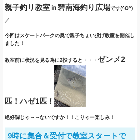
親子釣り教室㏌碧南海釣り広場
です(^O^)
／
今回はスケートパークの奥で
親子ちょい投げ教室を開催し
ました！
ゼンメ2
教室前に状況を見る為に2投すると・・・
匹！ハゼ1匹！
絶好調じゃ～～ないですか！！こりゃー楽しみ！
9時に集合＆受付で教室スタートで