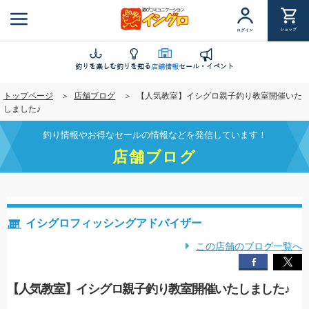
メ
イ
ショップ
ログイン
ン
コ
ン
釣りを楽しむ
釣りを知る
店舗情報
セール・イベント
テ
トップページ
店舗ブログ
【人気教室】イシグロ親子釣り教室開催いた
ン
しました♪
ツ
に
釣り情報やお得なセールの情報などを発信しています！
移
店舗ブログ
動
イシグロフィッシングアドバイザー
この店舗のブログ一覧へ
【人気教室】イシグロ親子釣り教室開催いたしました♪