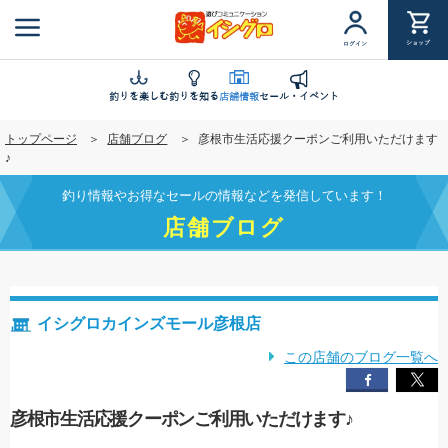
メ
イ
ショップ
ログイン
ン
コ
ン
釣りを楽しむ
釣りを知る
店舗情報
セール・イベント
テ
トップページ
店舗ブログ
彦根市生活応援クーポンご利用いただけます
ン
♪
ツ
に
釣り情報やお得なセールの情報などを発信しています！
移
店舗ブログ
動
イシグロカインズモール彦根店
この店舗のブログ一覧へ
彦根市生活応援クーポンご利用いただけます♪