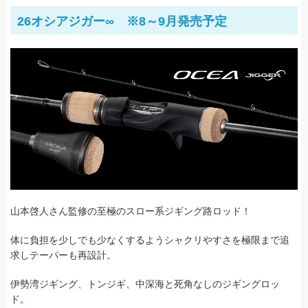
26オシアジガー∞ ※8～9月発売予定
山本啓人さん監修の至極のスロー系ジギング路ロッド！
体に負担を少しでも少なくするよう
シャクリやすさを極限まで追
求し
テーパーも再設計
。
伊勢湾ジギング、トンジギ、中深海と死角なしのジギングロッ
ド。