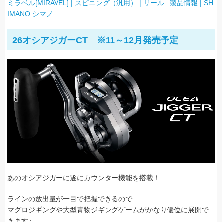
ミラベル[MIRAVEL] | スピニング（汎用） | リール | 製品情報 | SH
IMANO シマノ
26オシアジガーCT ※11～12月発売予定
あのオシアジガーに遂にカウンター機能を搭載！
ラインの放出量が一目で把握できるので
マグロジギングや大型青物ジギングゲームがかなり優位に展開で
きます♪