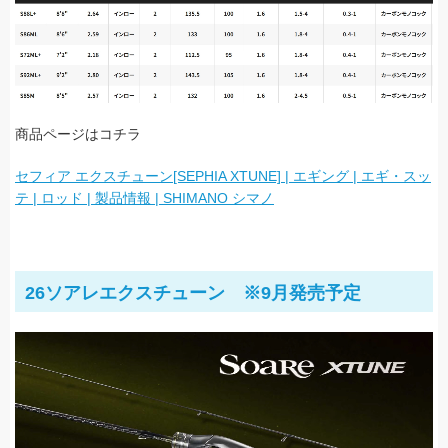
商品ページはコチラ
セフィア エクスチューン[SEPHIA XTUNE] | エギング | エギ・スッ
テ | ロッド | 製品情報 | SHIMANO シマノ
26ソアレエクスチューン ※9月発売予定