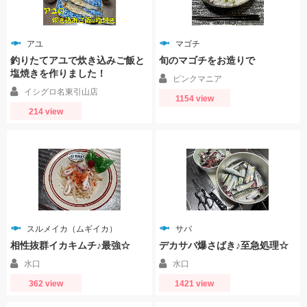
アユ
マゴチ
釣りたてアユで炊き込みご飯と
旬のマゴチをお造りで
塩焼きを作りました！
ピンクマニア
イシグロ名東引山店
1154 view
214 view
スルメイカ（ムギイカ）
サバ
相性抜群イカキムチ♪最強☆
デカサバ爆さばき♪至急処理☆
水口
水口
362 view
1421 view