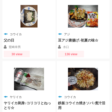
コウイカ
アジ
父の日
豆アジ唐揚げ♪初夏の味☆
鷲崎幸男
水口
30 view
136 view
ヤリイカ
コウイカ
ヤリイカ刺身♪コリコリとねっ
鉄板コウイカ焼きソバ♪煮汁活
とり☆
用