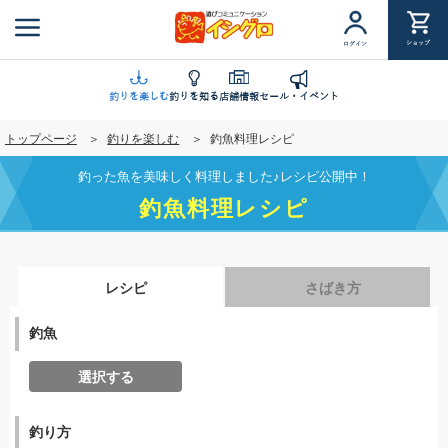
メ
イ
ショップ
ログイン
ン
コ
ン
釣りを楽しむ
釣りを知る
店舗情報
セール・イベント
テ
トップページ
釣りを楽しむ
釣魚料理レシピ
ン
ツ
釣った魚を美味しく料理しました♪レシピ公開中！
に
釣魚料理レシピ
移
動
レシピ
さばき方
釣魚
選択する
釣り方