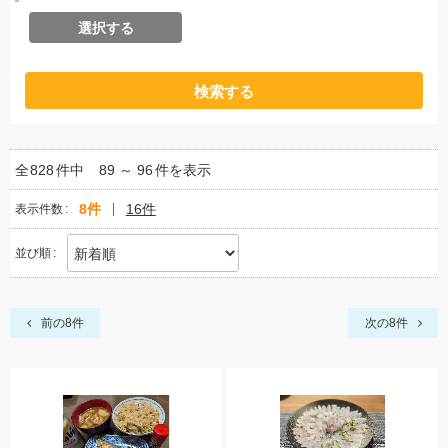
選択する
種
別
検索する
全
828
件中
89 ～ 96
件を表示
8件
16件
表示件数
並び順
前の8件
次の8件