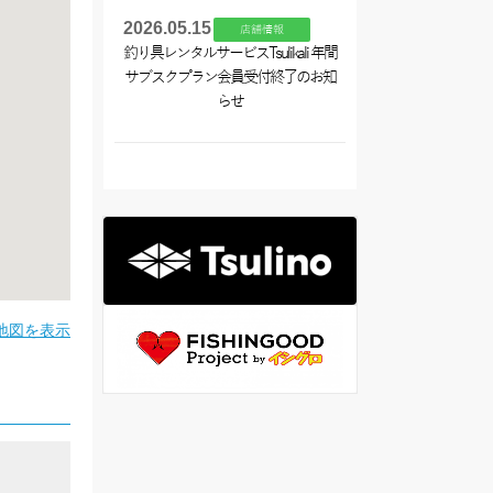
2026.05.15
店舗情報
釣り具レンタルサービスTsulikali 年間
サブスクプラン会員受付終了のお知
らせ
地図を表示