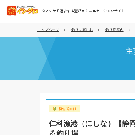
メ
イ
タノシサを追求する遊びコミュニケーションサイト
ン
コ
ン
トップページ
釣りを楽しむ
釣り場案内
テ
ン
主
ツ
に
移
動
初心者向け
仁科漁港（にしな）【静
る釣り場