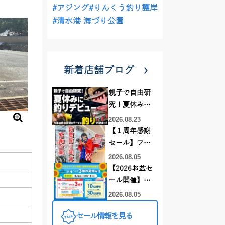
#アジング
#りんくう釣り護岸
#清水港 海づり公園
新着店舗ブログ
親子で自由研
究！夏休みに
釣りデビュー
2026.08.23
【１周年感謝
セール】フレ
スポ鈴鹿店！
2026.08.05
オススメ竿 リ
【2026お盆セ
ールをご紹介
ール開催】お
❤買うなら今
盆休みはイシ
2026.08.05
がお得です！
グロ岡崎大樹
セール情報を見る
寺店へ‼