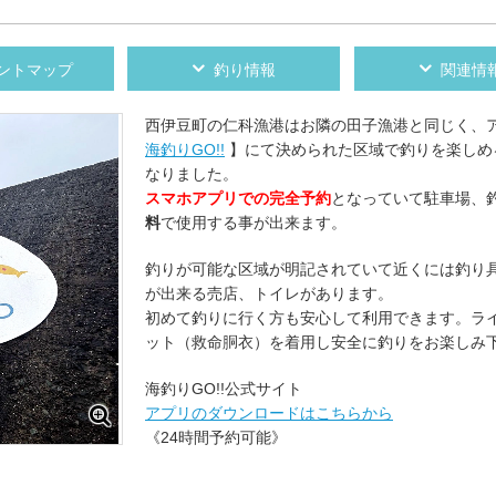
ントマップ
釣り情報
関連情
西伊豆町の仁科漁港はお隣の田子漁港と同じく、
海釣りGO!!
】にて決められた区域で釣りを楽しめ
なりました。
スマホアプリでの完全予約
となっていて駐車場、
料
で使用する事が出来ます。
釣りが可能な区域が明記されていて近くには釣り
が出来る売店、トイレがあります。
初めて釣りに行く方も安心して利用できます。ラ
ット（救命胴衣）を着用し安全に釣りをお楽しみ
海釣りGO!!公式サイト
アプリのダウンロードはこちらから
《24時間予約可能》