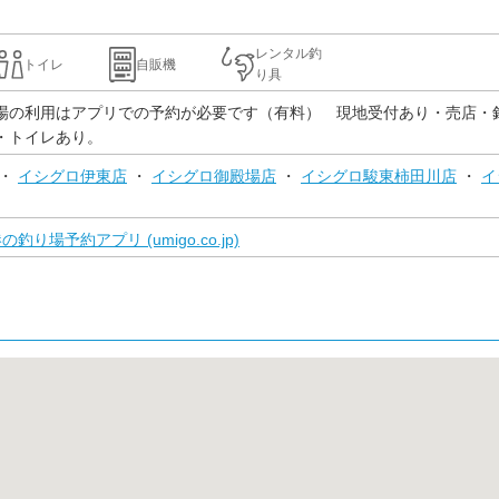
レンタル釣
トイレ
自販機
り具
場の利用はアプリでの予約が必要です（有料） 現地受付あり・売店・
・トイレあり。
・
イシグロ伊東店
・
イシグロ御殿場店
・
イシグロ駿東柿田川店
・
イ
り場予約アプリ (umigo.co.jp)