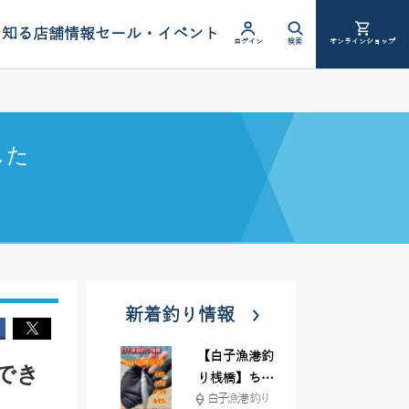
を知る
店舗情報
セール・イベント
ログイン
検索
オンラインショップ
した
新着釣り情報
【白子漁港釣
でき
り桟橋】ちょ
白子漁港 釣り
い投げ釣りが