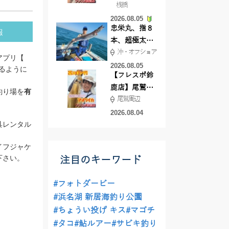
桟橋
絶好調!キスや
2026.08.05
ハゼが簡単に
忠栄丸、指８
報
釣れますよ💛
本、超極太ド
沖・オフショア
ラゴン登場！
アプリ【
2026.08.05
るように
【フレスポ鈴
鹿店】尾鷲方
釣り場を
有
尾鷲周辺
面にて夏イカ
エギング!!
2026.08.04
具レンタル
イフジャケ
下さい。
注目のキーワード
#フォトダービー
#浜名湖 新居海釣り公園
#ちょうい投げ キス
#マゴチ
#タコ
#鮎ルアー
#サビキ釣り