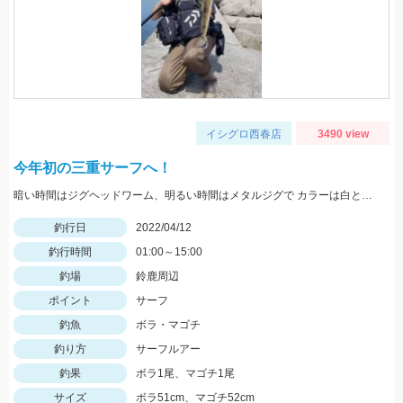
イシグロ西春店
3490 view
今年初の三重サーフへ！
暗い時間はジグヘッドワーム、明るい時間はメタルジグで カラーは白とピンクが好反応！
釣行日
2022/04/12
釣行時間
01:00～15:00
釣場
鈴鹿周辺
ポイント
サーフ
釣魚
ボラ・マゴチ
釣り方
サーフルアー
釣果
ボラ1尾、マゴチ1尾
サイズ
ボラ51cm、マゴチ52cm