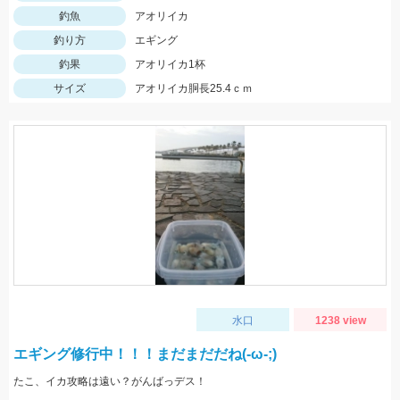
釣魚
アオリイカ
釣り方
エギング
釣果
アオリイカ1杯
サイズ
アオリイカ胴長25.4ｃｍ
水口
1238 view
エギング修行中！！！まだまだだね(-ω-;)
たこ、イカ攻略は遠い？がんばっデス！