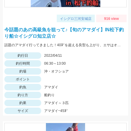
イシグロ三河安城店
916 view
今話題のあの高級魚を狙って♪【旬のアマダイ】IN松下釣
り船☆イシグロ知立店☆
話題のアマダイ行ってきました！40㌢を超える良型も上がり、エサはオキアミやホタルイカです☆
釣行日
2022/04/11
釣行時間
06:30～13:00
釣場
沖・オフショア
ポイント
釣魚
アマダイ
釣り方
船釣り
釣果
アマダイ～３匹
サイズ
アマダイ~45㌢