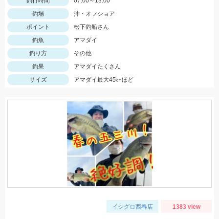
釣行時間
07:00～13:00
釣場
沖・オフショア
ポイント
松下釣船さん
釣魚
アマダイ
釣り方
その他
釣果
アマダイたくさん
サイズ
アマダイ最大45㎝ほど
イシグロ西春店
1383 view