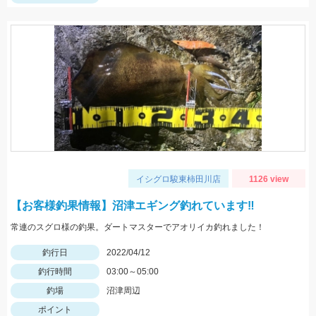
イシグロ駿東柿田川店
1126 view
【お客様釣果情報】沼津エギング釣れています‼
常連のスグロ様の釣果。ダートマスターでアオリイカ釣れました！
釣行日
2022/04/12
釣行時間
03:00～05:00
釣場
沼津周辺
ポイント