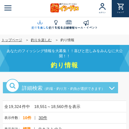
メ
イ
ショップ
ログイン
ン
コ
ン
釣りを楽しむ
釣りを知る
店舗情報
セール・イベント
テ
トップページ
釣りを楽しむ
釣り情報
ン
ツ
あなたのフィッシング情報を大募集！！喜びと悲しみをみんなに大公
に
開！！
移
釣り情報
動
詳細検索
（釣場・釣り方・釣魚が選択できます）
全
19,324
件中
18,551～18,560
件を表示
10件
30件
表示件数