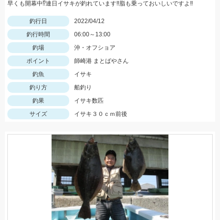
早くも開幕中⁉連日イサキが釣れています‼脂も乗っておいしいですよ‼
釣行日
2022/04/12
釣行時間
06:00～13:00
釣場
沖・オフショア
ポイント
師崎港 まとばやさん
釣魚
イサキ
釣り方
船釣り
釣果
イサキ数匹
サイズ
イサキ３０ｃｍ前後