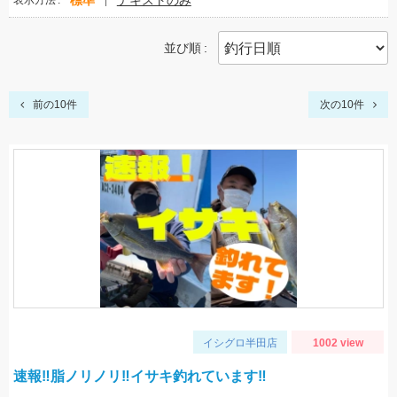
標準
テキストのみ
表示方法
並び順
前の10件
次の10件
イシグロ半田店
1002 view
速報‼脂ノリノリ‼イサキ釣れています‼