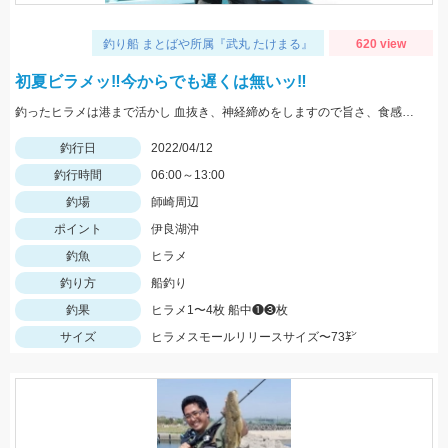
釣り船 まとばや所属『武丸 たけまる』
620 view
初夏ビラメッ‼︎今からでも遅くは無いッ‼︎
釣ったヒラメは港まで活かし 血抜き、神経締めをしますので旨さ、食感が違い過ぎますッ‼︎
釣行日
2022/04/12
釣行時間
06:00～13:00
釣場
師崎周辺
ポイント
伊良湖沖
釣魚
ヒラメ
釣り方
船釣り
釣果
ヒラメ1〜4枚 船中❶❸枚
サイズ
ヒラメスモールリリースサイズ〜73㌢