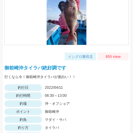
イシグロ磐田店
855 view
御前崎沖タイラバ絶好調です
行くなら今！御前崎沖タイラバが面白い！！
釣行日
2022/04/11
釣行時間
06:30～13:00
釣場
沖・オフショア
ポイント
御前崎沖
釣魚
マダイ・サバ
釣り方
タイラバ