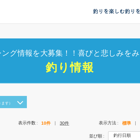
釣りを楽しむ
釣り
シング情報を大募集！！喜びと悲しみをみ
釣り情報
きます）
表示件数
表示方法
10件
30件
標準
並び順