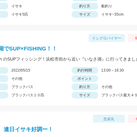
イサキ
釣り方
船釣り
イサキ5匹
サイズ
イサキ~35cm
イシグロバイヤー
6
でSUP×FISHING！！
々のSUPフィッシング！浜松市街から近い『いなさ湖』に行ってきまし
日
2022/05/15
釣行時間
13:00～16:30
その他
ポイント
ブラックバス
釣り方
その他
ブラックバス１０匹
サイズ
ブラックバス最大４
忠栄丸
、連日イサキ好調ー！