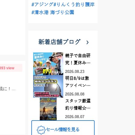
#アジング
#りんくう釣り護岸
#清水港 海づり公園
新着店舗ブログ
親子で自由研
究！夏休みに
893 view
釣りデビュー
2026.08.23
明日8/9は激
アツイベント
朝のポイント平岩で反応無し他の鮎師もお手上げ状態でポイント移動で角川橋上流に！瀬の中で５匹のみ追いも弱く渋い釣行でした
日！！！～オ
2026.08.08
ーダー偏光グ
スタッフ厳選
ラス受注会～
釣り情報☆彡
連休は何釣り
2026.08.07
に行こう
セール情報を見る
♪【イシグロ