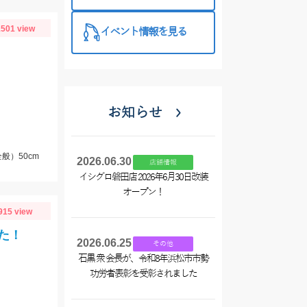
西尾店】
501 view
イベント情報を見る
お知らせ
般）50cm
2026.06.30
店舗情報
イシグロ磐田店 2026年6月30日改装
オープン！
915 view
た！
2026.06.25
その他
石黒 衆 会長が、令和8年浜松市市勢
功労者表彰を受彰されました