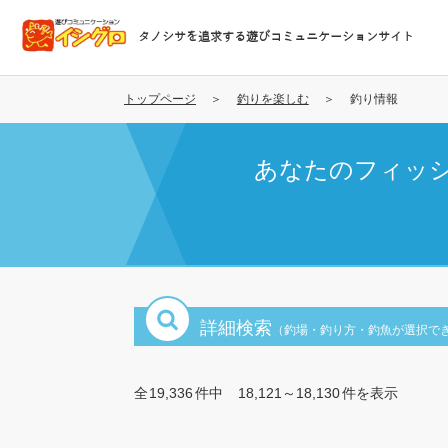
メ
イ
タノシサを追求する遊びコミュニケーションサイト
ン
コ
ン
トップページ
釣りを楽しむ
釣り情報
テ
ン
あなたのフィッ
ツ
に
移
動
詳細検索
（釣場・釣り方・釣魚が選択で
全
19,336
件中
18,121～18,130
件を表示