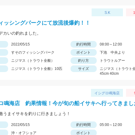
S.K
1
ィッシングパークにて放流後爆釣！！
デカいの釣れました。
日
2022/05/15
釣行時間
08:00～12:00
すそのフィッシングパーク
ポイント
下池 中央より
ニジマス（トラウト全般）
釣り方
トラウトルアー
ニジマス（トラウト全般）10匹
サイズ
ニジマス（トラウト全
45cm 40cm
イシグロ鳴海店
ロ鳴海店 釣果情報！今が旬の船イサキへ行ってきまし
激うまイサキを釣りに行きましょう！
日
2022/05/15
釣行時間
05:00～12:00
沖・オフショア
ポイント