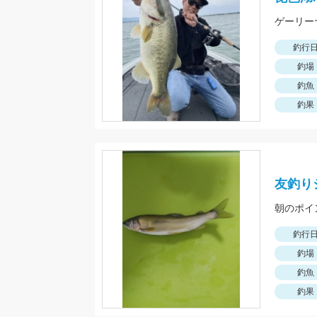
ゲーリー
釣行
釣場
釣魚
釣果
友釣り
釣行
釣場
釣魚
釣果