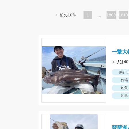
前の10件
1
…
ペ
1809
ペ
1810
ー
ー
ジ
ジ
一撃大
釣行
釣場
釣魚
釣果
琵琶湖