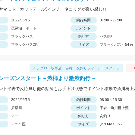
ヤマモト「カットテール5インチ」ネコリグが良い感じ♪♪
日
2022/05/15
釣行時間
07:00～17:00
琵琶湖 ボート
ポイント
ブラックバス
釣り方
バス釣り
ブラックバス2匹
サイズ
ブラックバス～54㎝
イシグロ 岐阜店 自称 友釣りフィールドスタッフ
シーズンスタート～渋柿より激渋釣行～
日
2022/05/15
釣行時間
08:00～15:30
振草川
ポイント
平岩～角川橋上流
アユ
釣り方
友釣り
アユ５匹
サイズ
アユMAX17㎝