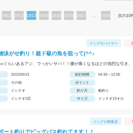
ペ
1811
ペ
1812
カ
1813
ペ
1814
ペ
1815
ペ
1816
ペ
1817
…
1934
次の10
ー
ー
レ
ー
ー
ー
ー
ジ
ジ
ン
ジ
ジ
ジ
ジ
ト
イシグロバイヤー
2
ペ
物泳がせ釣り！超ド級の魚を狙って(^^♪
ー
ジ
日
2022/05/15
釣行時間
04:30～12:00
その他
ポイント
イシナギ
釣り方
船釣り
イシナギ1匹
サイズ
イシナギ15キロ
イシグロ西春店
ボート釣りでビッグバス釣れてます！！