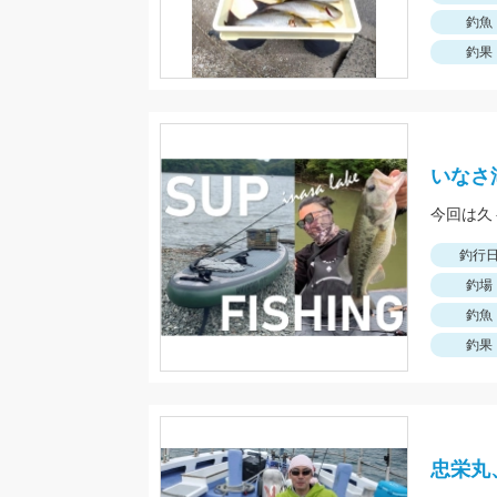
釣魚
釣果
いなさ湖
今回は久
釣行
釣場
釣魚
釣果
忠栄丸