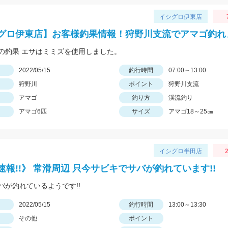
イシグロ伊東店
グロ伊東店】お客様釣果情報！狩野川支流でアマゴ釣れ
の釣果 エサはミミズを使用しました。
日
2022/05/15
釣行時間
07:00～13:00
狩野川
ポイント
狩野川支流
アマゴ
釣り方
渓流釣り
アマゴ6匹
サイズ
アマゴ18～25㎝
イシグロ半田店
2
速報!!》 常滑周辺 只今サビキでサバが釣れています!!
バが釣れているようです!!
日
2022/05/15
釣行時間
13:00～13:30
その他
ポイント