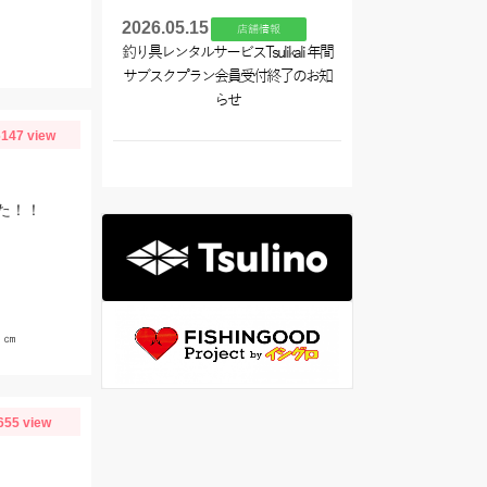
2026.05.15
店舗情報
釣り具レンタルサービスTsulikali 年間
サブスクプラン会員受付終了のお知
らせ
147 view
た！！
５㎝
655 view