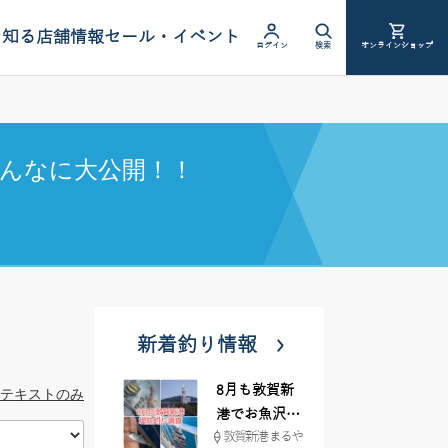
を知る
店舗情報
セール・イベント
ログイン
検索
オンラインショップ
んなに大公開！！
新着釣り情報
8月も敦賀新
テキストのみ
港でお魚沢山
敦賀新港 まるや
♪ イシグロ彦