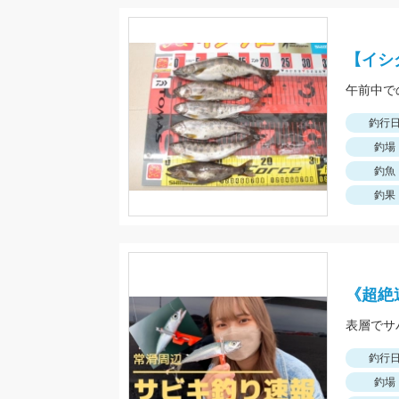
【イシ
午前中で
釣行
釣場
釣魚
釣果
《超絶
表層でサ
釣行
釣場