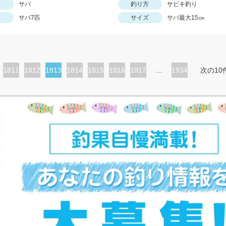
サバ
釣り方
サビキ釣り
サバ7匹
サイズ
サバ最大15㎝
ペ
1811
ペ
1812
カ
1813
ペ
1814
ペ
1815
ペ
1816
ペ
1817
…
1934
次の10
ー
ー
レ
ー
ー
ー
ー
ジ
ジ
ン
ジ
ジ
ジ
ジ
ト
ペ
ー
ジ