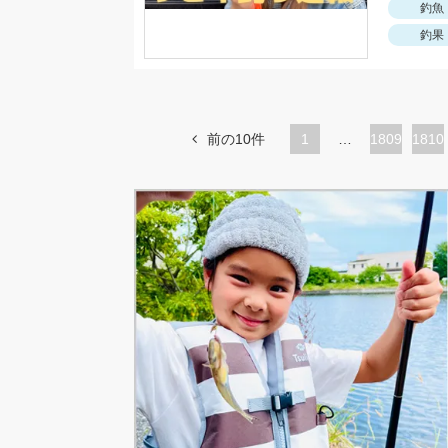
釣魚
釣果
前の10件
1
…
ペ
1809
ペ
1810
ー
ー
ジ
ジ