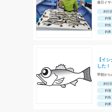
連日イサ
釣行
釣場
釣魚
釣果
【イシ
した！
早朝から
釣行
釣場
釣魚
釣果