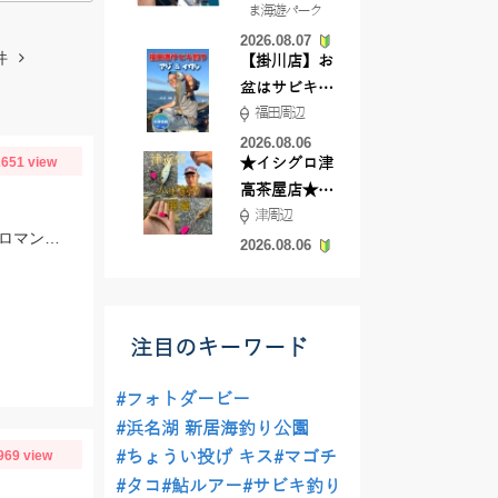
ま海遊パーク
根店
2026.08.07
件
【掛川店】お
盆はサビキ釣
福田周辺
りいきません
か?
2026.08.06
651 view
★イシグロ津
高茶屋店★津
津周辺
近郊ハゼ釣れ
エサは40㎝ぐらいあるアジ、でっかいサバ！！腰が痛くなるほどの強烈な引き、ロマンです。
てます！
2026.08.06
注目のキーワード
#フォトダービー
#浜名湖 新居海釣り公園
969 view
#ちょうい投げ キス
#マゴチ
#タコ
#鮎ルアー
#サビキ釣り