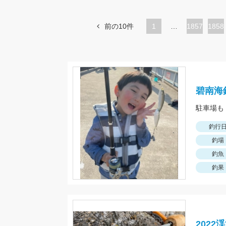
前の10件
1
…
ペ
1857
ペ
1858
ー
ー
ジ
ジ
碧南海
駐車場も
釣行
釣場
釣魚
釣果
202