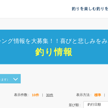
釣りを楽しむ
釣り
シング情報を大募集！！喜びと悲しみをみ
釣り情報
きます）
表示件数
表示方法
10件
30件
標準
並び順