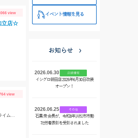
西尾店】
066 view
イベント情報を見る
知立店☆
お知らせ
2026.06.30
店舗情報
イシグロ磐田店 2026年6月30日改装
オープン！
764 view
2026.06.25
その他
当店常連のまこっちゃんねる様より釣果情報頂きました！ルアーはリュウキ38Sライムチャートヤマメを使用。水温が上がり活性が高くなってきました。
石黒 衆 会長が、令和8年浜松市市勢
功労者表彰を受彰されました