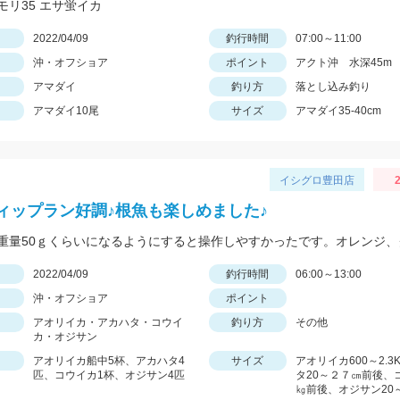
モリ35 エサ蛍イカ
日
2022/04/09
釣行時間
07:00～11:00
沖・オフショア
ポイント
アクト沖 水深45m
アマダイ
釣り方
落とし込み釣り
アマダイ10尾
サイズ
アマダイ35-40cm
イシグロ豊田店
ィップラン好調♪根魚も楽しめました♪
日
2022/04/09
釣行時間
06:00～13:00
沖・オフショア
ポイント
アオリイカ・アカハタ・コウイ
釣り方
その他
カ・オジサン
アオリイカ船中5杯、アカハタ4
サイズ
アオリイカ600～2.3
匹、コウイカ1杯、オジサン4匹
タ20～２７㎝前後、
㎏前後、オジサン20～