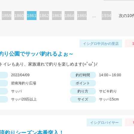
ペ
1859
ペ
1860
カ
1861
ペ
1862
ペ
1863
ペ
1864
ペ
1865
…
1934
次の10
ー
ー
レ
ー
ー
ー
ー
ジ
ジ
ン
ジ
ジ
ジ
ジ
ト
イシグロ中川かの里店
1
ペ
釣り公園でサッパ釣れるよぉ～
ー
トイレもあり、家族連れで釣りを楽しめます(=ﾟωﾟ)ﾉ
ジ
日
2022/04/09
釣行時間
14:00～16:00
碧南海釣り広場
ポイント
サッパ
釣り方
サビキ釣り
サッパ20匹以上
サイズ
サッパ15cm
イシグロバイヤー
2渓流釣りシーズン本番突入！