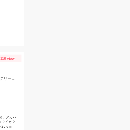
2110 view
エギは総重量50ｇくらいになるようにすると操作しやすかったです。オレンジ、グリーン、アジカラーでアオリイカは釣れました。
Kg、アカハ
コウイカ２
25ｃｍ