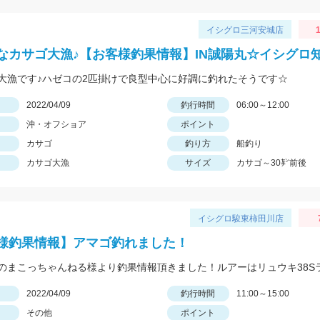
イシグロ三河安城店
1
なカサゴ大漁♪【お客様釣果情報】IN誠陽丸☆イシグロ
大漁です♪ハゼコの2匹掛けで良型中心に好調に釣れたそうです☆
日
2022/04/09
釣行時間
06:00～12:00
沖・オフショア
ポイント
カサゴ
釣り方
船釣り
カサゴ大漁
サイズ
カサゴ～30㌢前後
イシグロ駿東柿田川店
様釣果情報】アマゴ釣れました！
日
2022/04/09
釣行時間
11:00～15:00
その他
ポイント