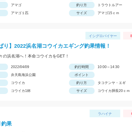
アマゴ
釣り方
トラウトルアー
アマゴ１匹
サイズ
アマゴ15ｃｍ
イシグロバイヤー
8
ぱり】2022浜名湖コウイカエギング釣果情報！
々の浜名湖へ！本命コウイカをGET！
日
2022/04/09
釣行時間
10:00～14:30
弁天島海浜公園
ポイント
コウイカ
釣り方
タコテンヤ・エギ
コウイカ1杯
サイズ
コウイカ胴長20ｃｍ
ラハイナ
月釣果