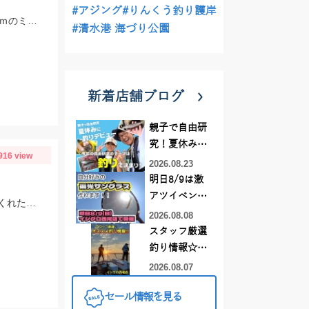
#アジング
#りんくう釣り護岸
暖かい日が多くなり、流れの中でもルアーを追うようになってきました。4～5ｃｍのミノーでの釣果。
#清水港 海づり公園
新着店舗ブログ
親子で自由研
究！夏休みに
916 view
釣りデビュー
2026.08.23
明日8/9は激
アツイベント
周りの釣り人さんにタモ入れを手伝って貰い２匹釣り上りました。お手伝いしてくれた人ありがとうございました
日！！！～オ
2026.08.08
ーダー偏光グ
スタッフ厳選
ラス受注会～
釣り情報☆彡
連休は何釣り
2026.08.07
に行こう
セール情報を見る
♪【イシグロ