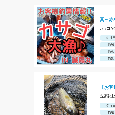
真っ赤
カサゴが
釣行
釣場
釣魚
釣果
【お客
釣行
釣場