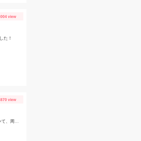
004 view
した！
870 view
早朝5時に息子と出かけましたが、前泊の常連さんがベストポイントを占拠していて、周りでしか釣れませんでした。