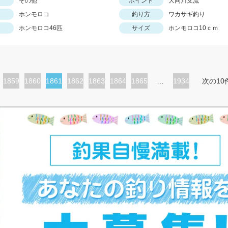
その他
ポイント
大同川支流
ホンモロコ
釣り方
ワカサギ釣り
ホンモロコ46匹
サイズ
ホンモロコ10ｃｍ
ペ
1859
ペ
1860
カ
1861
ペ
1862
ペ
1863
ペ
1864
ペ
1865
…
1934
次の10
ー
ー
レ
ー
ー
ー
ー
ジ
ジ
ン
ジ
ジ
ジ
ジ
ト
ペ
ー
ジ