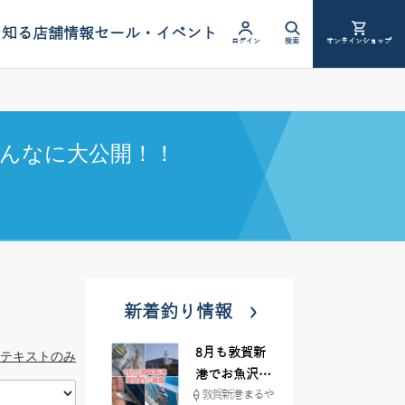
を知る
店舗情報
セール・イベント
ログイン
検索
オンラインショップ
んなに大公開！！
新着釣り情報
8月も敦賀新
テキストのみ
港でお魚沢山
敦賀新港 まるや
♪ イシグロ彦