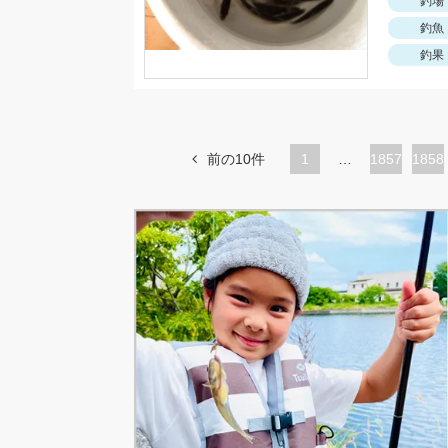
釣場
釣魚
釣果
前の10件
1
…
ペ
1857
ペ
1858
ー
ー
ジ
ジ