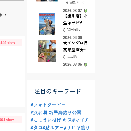
ま海遊パーク
根店
2026.08.07
件
【掛川店】お
盆はサビキ釣
福田周辺
りいきません
か?
2026.08.06
449 view
★イシグロ津
高茶屋店★津
津周辺
近郊ハゼ釣れ
てます！
2026.08.06
注目のキーワード
#フォトダービー
#浜名湖 新居海釣り公園
994 view
#ちょうい投げ キス
#マゴチ
#タコ
#鮎ルアー
#サビキ釣り