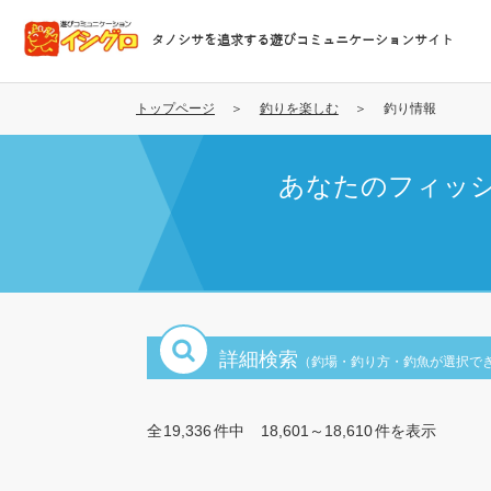
メ
イ
タノシサを追求する遊びコミュニケーションサイト
ン
コ
ン
トップページ
釣りを楽しむ
釣り情報
テ
ン
あなたのフィッ
ツ
に
移
動
詳細検索
（釣場・釣り方・釣魚が選択で
全
19,336
件中
18,601～18,610
件を表示