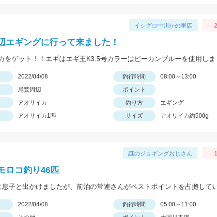
イシグロ中川かの里店
2
辺エギングに行って来ました！
カをゲット！！エギはエギ王K3.5号カラーはピーカンブルーを使用しま
日
2022/04/08
釣行時間
08:00～13:00
尾鷲周辺
ポイント
アオリイカ
釣り方
エギング
アオリイカ1匹
サイズ
アオリイカ約500g
謎のジョギングおじさん
1
モロコ釣り46匹
日
2022/04/08
釣行時間
05:00～11:00