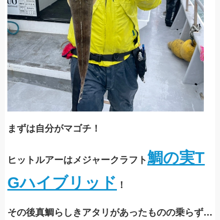
まずは自分がマゴチ！
鯛の実T
ヒットルアーはメジャークラフト
Gハイブリッド
！
その後真鯛らしきアタリがあったものの乗らず…