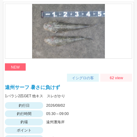
NEW
イシグロの客
62 view
遠州サーフ 暑さに負けず
1バラシ2匹GET 他キス スレがかり
釣行日
2026/08/02
釣行時間
05:30～09:00
釣場
遠州灘海岸
ポイント