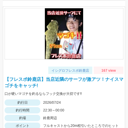
イシグロフレスポ鈴鹿店
167 view
【フレスポ鈴鹿店】当店近隣のサーフが激アツ！ナイスマ
ゴチをキャッチ!
口が硬いマゴチを釣るならフック交換が大切です!!
釣行日
2026/07/24
釣行時間
22:30～00:00
釣場
鈴鹿周辺
ポイント
フルキャストから20m程引いたところでのヒット