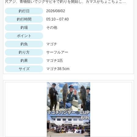
尺アジ、青物狙いでジグサビキで釣りを開始し、カマスがちょこちょこ釣れるものの、狙いの魚は釣れず…。そこで先週、スズキ、イシモチを釣ることができたモッチーリグをセット！スパテラを使ってシャクりながら誘っていると、ゴンっと強い当たりがあり、なかなか歯ごたえのある引きを楽しみながら慎重に引き上げると、正体はマゴチでした。人生初マゴチの喜びと、モッチーリグで釣れたことの驚きでとても充実した釣行でした。絡まないし、ちゃんと釣れるし、モッチーリグに心から感謝しています( ´ ▽ ` )ﾉ
釣行日
2026/08/02
釣行時間
05:10～07:40
釣場
その他
ポイント
釣魚
マゴチ
釣り方
サーフルアー
釣果
マゴチ1匹
サイズ
マゴチ38.5cm