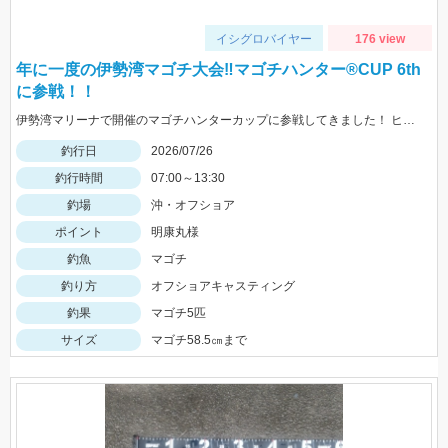
イシグロバイヤー
176 view
年に一度の伊勢湾マゴチ大会‼マゴチハンター®︎CUP 6th
に参戦！！
伊勢湾マリーナで開催のマゴチハンターカップに参戦してきました！ ヒットルアーはイージーラボ、水波、DUOジャンゴ、ドライブSSギルなど。
釣行日
2026/07/26
釣行時間
07:00～13:30
釣場
沖・オフショア
ポイント
明康丸様
釣魚
マゴチ
釣り方
オフショアキャスティング
釣果
マゴチ5匹
サイズ
マゴチ58.5㎝まで