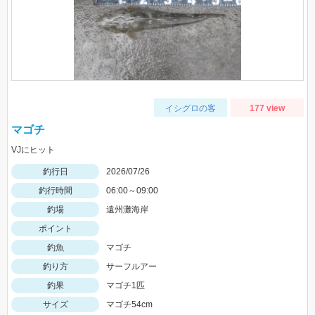
イシグロの客
177 view
マゴチ
VJにヒット
釣行日
2026/07/26
釣行時間
06:00～09:00
釣場
遠州灘海岸
ポイント
釣魚
マゴチ
釣り方
サーフルアー
釣果
マゴチ1匹
サイズ
マゴチ54cm