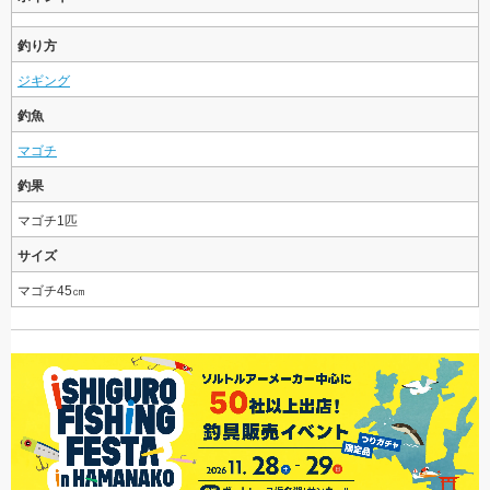
釣り方
ジギング
釣魚
マゴチ
釣果
マゴチ1匹
サイズ
マゴチ45㎝