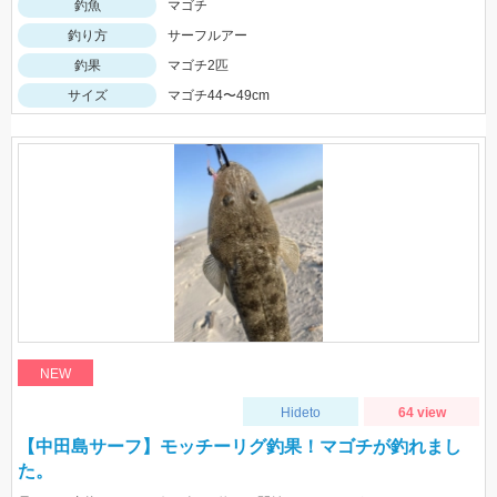
釣魚
マゴチ
釣り方
サーフルアー
釣果
マゴチ2匹
サイズ
マゴチ44〜49cm
NEW
Hideto
64 view
【中田島サーフ】モッチーリグ釣果！マゴチが釣れまし
た。