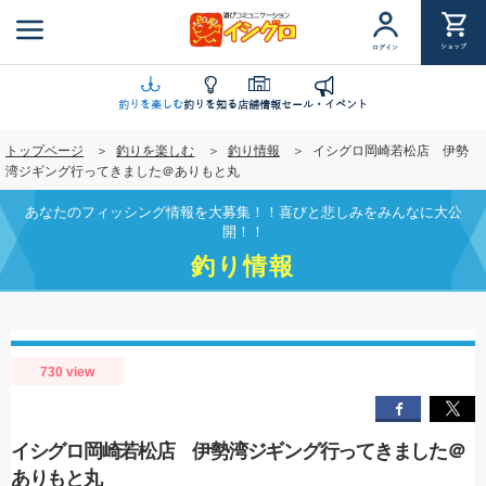
メ
イ
ショップ
ログイン
ン
コ
ン
釣りを楽しむ
釣りを知る
店舗情報
セール・イベント
テ
トップページ
釣りを楽しむ
釣り情報
イシグロ岡崎若松店 伊勢
ン
湾ジギング行ってきました＠ありもと丸
ツ
に
あなたのフィッシング情報を大募集！！喜びと悲しみをみんなに大公
移
開！！
動
釣り情報
730 view
イシグロ岡崎若松店 伊勢湾ジギング行ってきました＠
ありもと丸