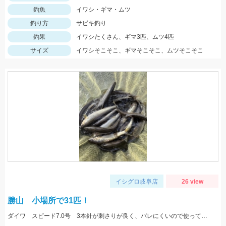
釣魚
イワシ・ギマ・ムツ
釣り方
サビキ釣り
釣果
イワシたくさん、ギマ3匹、ムツ4匹
サイズ
イワシそこそこ、ギマそこそこ、ムツそこそこ
イシグロ岐阜店
26 view
勝山 小場所で31匹！
ダイワ スピード7.0号 3本針が刺さりが良く、バレにくいので使っています！