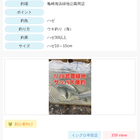
釣場
亀崎海浜緑地公園周辺
ポイント
釣魚
ハゼ
釣り方
ウキ釣り（海）
釣果
ハゼ30以上
サイズ
ハゼ10～15cm
初心者向け
イシグロ半田店
339 view