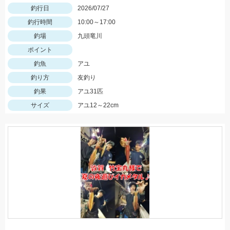
釣行日
2026/07/27
釣行時間
10:00～17:00
釣場
九頭竜川
ポイント
釣魚
アユ
釣り方
友釣り
釣果
アユ31匹
サイズ
アユ12～22cm