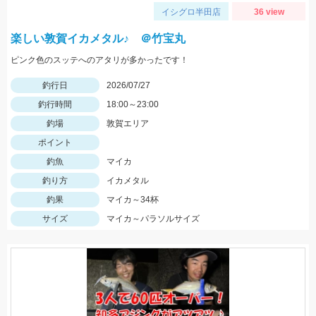
イシグロ半田店
36 view
楽しい敦賀イカメタル♪ ＠竹宝丸
ピンク色のスッテへのアタリが多かったです！
釣行日
2026/07/27
釣行時間
18:00～23:00
釣場
敦賀エリア
ポイント
釣魚
マイカ
釣り方
イカメタル
釣果
マイカ～34杯
サイズ
マイカ～パラソルサイズ