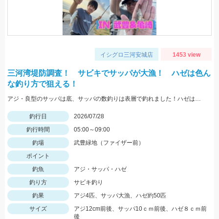
イシグロ三河安城店
1453 view
三河湾堤防調査！ サビキでサッパが大漁！ ハゼは色ん
な釣り方で狙える！
アジ・良型のサッパは底、サッパの数釣りは表層で釣れました！ハゼは蛎殻周辺で良型が良く上がりました。
釣行日
2026/07/28
釣行時間
05:00～09:00
釣場
武豊緑地（ファイザー前）
ポイント
釣魚
アジ・サッパ・ハゼ
釣り方
サビキ釣り
釣果
アジ4匹、サッパ大漁、ハゼ約50匹
サイズ
アジ12cm前後、サッパ10ｃｍ前後、ハゼ８ｃｍ前
後