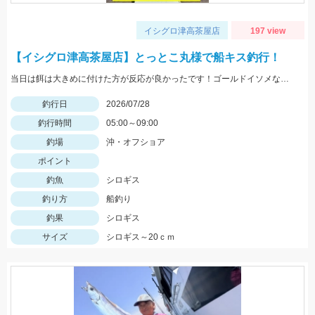
イシグロ津高茶屋店
197 view
【イシグロ津高茶屋店】とっとこ丸様で船キス釣行！
当日は餌は大きめに付けた方が反応が良かったです！ゴールドイソメなら半分にカットした物、石ゴカイなら２～３匹房掛けが好反応！
釣行日
2026/07/28
釣行時間
05:00～09:00
釣場
沖・オフショア
ポイント
釣魚
シロギス
釣り方
船釣り
釣果
シロギス
サイズ
シロギス～20ｃｍ