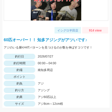
イシグロ半田店
914 view
60匹オーバー！！ 知多アジングがアツいです♪
アジのいる層やHITパターンを見つけるのが数を伸ばすコツです！
釣行日
2026/07/27
釣行時間
00:00～04:00
釣場
南知多周辺
ポイント
釣魚
アジ
釣り方
アジング
釣果
アジ60匹以上
サイズ
アジ8cm～12cm程