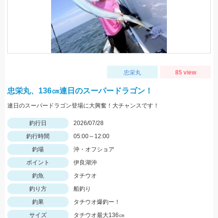
忠栄丸
85 view
忠栄丸、136㎝連日のスーパードラゴン！
連日のスーパードラゴン登場に大興奮！大チャンスです！
釣行日
2026/07/28
釣行時間
05:00～12:00
釣場
沖・オフショア
ポイント
伊良湖沖
釣魚
タチウオ
釣り方
船釣り
釣果
タチウオ爆釣ー！
サイズ
タチウオ最大136㎝