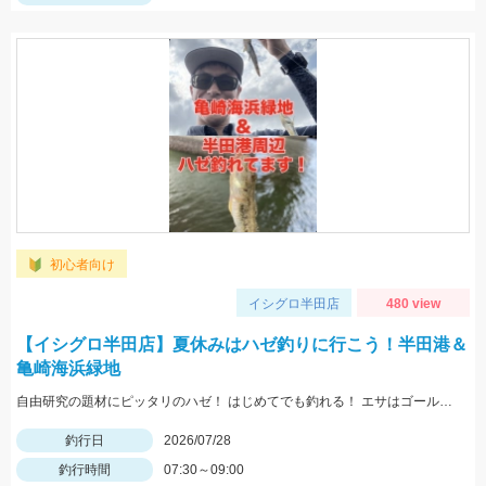
初心者向け
イシグロ半田店
480 view
【イシグロ半田店】夏休みはハゼ釣りに行こう！半田港＆
亀崎海浜緑地
自由研究の題材にピッタリのハゼ！ はじめてでも釣れる！ エサはゴールドイソメが最強！
釣行日
2026/07/28
釣行時間
07:30～09:00