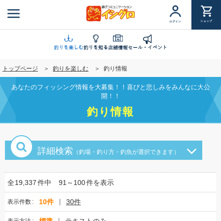
メ
イ
ショップ
ログイン
ン
コ
ン
釣りを楽しむ
釣りを知る
店舗情報
セール・イベント
テ
トップページ
釣りを楽しむ
釣り情報
ン
ツ
あなたのフィッシング情報を大募集！！喜びと悲しみをみんなに大公
に
開！！
移
釣り情報
動
詳細検索
（釣場・釣り方・釣魚が選択できます）
全
19,337
件中
91～100
件を表示
10件
30件
表示件数