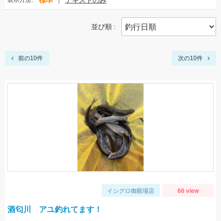
標準
テキストのみ
表示方法
並び順
前の10件
次の10件
イシグロ御殿場店
66 view
酒匂川 アユ釣れてます！