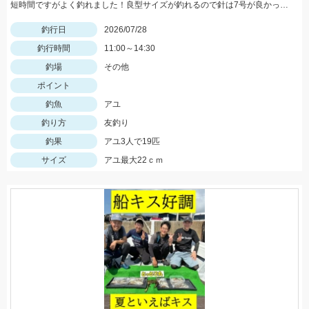
短時間ですがよく釣れました！良型サイズが釣れるので針は7号が良かったです！
釣行日
2026/07/28
釣行時間
11:00～14:30
釣場
その他
ポイント
釣魚
アユ
釣り方
友釣り
釣果
アユ3人で19匹
サイズ
アユ最大22ｃｍ