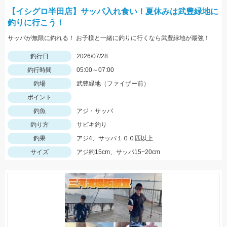
【イシグロ半田店】サッパ入れ食い！夏休みは武豊緑地に
釣りに行こう！
サッパが無限に釣れる！ お子様と一緒に釣りに行くなら武豊緑地が最強！
釣行日
2026/07/28
釣行時間
05:00～07:00
釣場
武豊緑地（ファイザー前）
ポイント
釣魚
アジ・サッパ
釣り方
サビキ釣り
釣果
アジ4、サッパ１００匹以上
サイズ
アジ約15cm、サッパ15~20cm