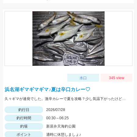
水口
345 view
浜名湖ギマギマギマ♪夏は辛口カレー♡
久々ギマが連発でした。激辛カレーで夏を攻略？少し気温下がったけど、、、要注意！
釣行日
2026/07/28
釣行時間
00:30～06:25
釣場
新居弁天海釣公園
ポイント
適時に休憩しましょ♪