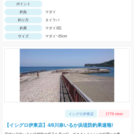
ポイント
釣魚
マダイ
釣り方
タイラバ
釣果
マダイ3匹
サイズ
マダイ~35cm
イシグロ伊東店
1770 view
【イシグロ伊東店】4/8川奈いるか浜堤防釣果速報!