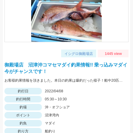
イシグロ御殿場店
1445 view
御殿場店 沼津沖コマセマダイ釣果情報!! 乗っ込みマダイ
今がチャンスです！
お客様釣果情報を頂きました。本日の釣果は爆釣だった様子！船中20匹前後の釣果！ハリスは4号10～12ｍ針はチヌ針3号。夜光玉はひかり玉レッドの2号です。
釣行日
2022/04/08
釣行時間
05:30～10:30
釣場
沖・オフショア
ポイント
沼津湾内
釣魚
マダイ
釣り方
船釣り