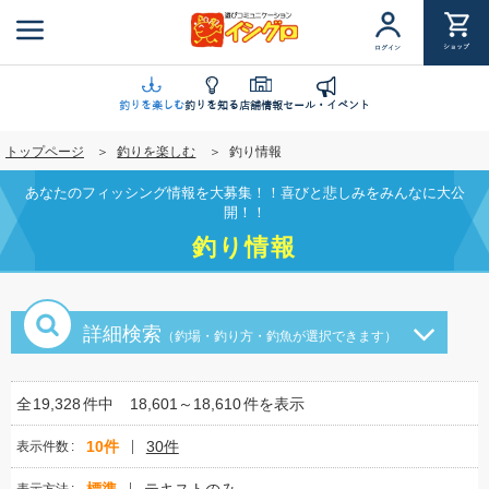
メ
イ
ショップ
ログイン
ン
コ
ン
釣りを楽しむ
釣りを知る
店舗情報
セール・イベント
テ
トップページ
釣りを楽しむ
釣り情報
ン
ツ
あなたのフィッシング情報を大募集！！喜びと悲しみをみんなに大公
に
開！！
移
釣り情報
動
詳細検索
（釣場・釣り方・釣魚が選択できます）
全
19,328
件中
18,601～18,610
件を表示
10件
30件
表示件数