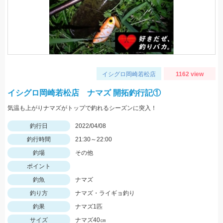
イシグロ岡崎若松店
1162 view
イシグロ岡崎若松店 ナマズ 開拓釣行記①
気温も上がりナマズがトップで釣れるシーズンに突入！
釣行日
2022/04/08
釣行時間
21:30～22:00
釣場
その他
ポイント
釣魚
ナマズ
釣り方
ナマズ・ライギョ釣り
釣果
ナマズ1匹
サイズ
ナマズ40㎝