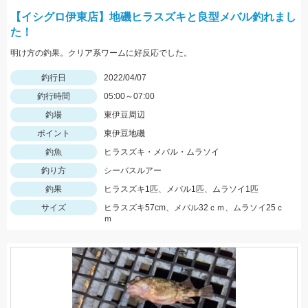
【イシグロ伊東店】地磯ヒラスズキと良型メバル釣れまし
た！
明け方の釣果。クリア系ワームに好反応でした。
釣行日
2022/04/07
釣行時間
05:00～07:00
釣場
東伊豆周辺
ポイント
東伊豆地磯
釣魚
ヒラスズキ・メバル・ムラソイ
釣り方
シーバスルアー
釣果
ヒラスズキ1匹、メバル1匹、ムラソイ1匹
サイズ
ヒラスズキ57cm、メバル32ｃｍ、ムラソイ25ｃ
ｍ