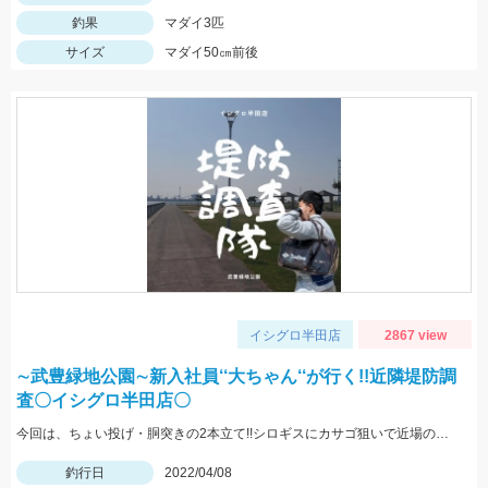
釣果
マダイ3匹
サイズ
マダイ50㎝前後
イシグロ半田店
2867 view
∼武豊緑地公園∼新入社員‘‘大ちゃん‘‘が行く!!近隣堤防調
査〇イシグロ半田店〇
今回は、ちょい投げ・胴突きの2本立て!!シロギスにカサゴ狙いで近場の武豊緑地公園（ファイザー前）に行って来ましたよ!!!!
釣行日
2022/04/08