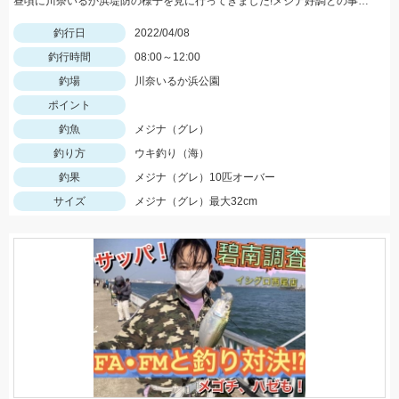
昼頃に川奈いるか浜堤防の様子を見に行ってきました!メジナ好調との事です!!
釣行日
2022/04/08
釣行時間
08:00～12:00
釣場
川奈いるか浜公園
ポイント
釣魚
メジナ（グレ）
釣り方
ウキ釣り（海）
釣果
メジナ（グレ）10匹オーバー
サイズ
メジナ（グレ）最大32cm