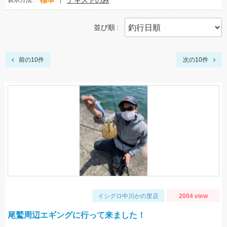
標準
テキストのみ
表示方法
並び順
前の10件
次の10件
イシグロ中川かの里店
2004 view
尾鷲周辺エギングに行って来ました！