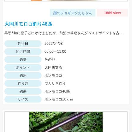
謎のジョギングおじさん
1869 view
大同川モロコ釣り46匹
早朝5時に息子と出かけましたが、前泊の常連さんがベストポイントを占拠していて、周りでしか釣れませんでした。
釣行日
2022/04/08
釣行時間
05:00～11:00
釣場
その他
ポイント
大同川支流
釣魚
ホンモロコ
釣り方
ワカサギ釣り
釣果
ホンモロコ46匹
サイズ
ホンモロコ10ｃｍ