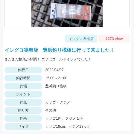
イシグロ鳴海店
1273 view
イシグロ鳴海店 豊浜釣り桟橋に行って来ました！
まだまだ根魚が好調！ エサはゴールドイソメでした！
釣行日
2022/04/07
釣行時間
15:00～21:00
釣場
豊浜釣り桟橋
ポイント
釣魚
カサゴ・クジメ
釣り方
その他
釣果
カサゴ1匹、クジメ１匹
サイズ
カサゴ18cm、クジメ18ｃｍ