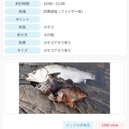
釣行時間
10:00～11:00
釣場
武豊緑地（ファイザー前）
ポイント
釣魚
カサゴ
釣り方
その他
釣果
カサゴアタリ有り
サイズ
カサゴアタリ有り
イシグロ伊東店
1065 view