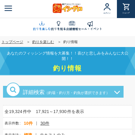
メ
イ
ショップ
ログイン
ン
コ
ン
釣りを楽しむ
釣りを知る
店舗情報
セール・イベント
テ
トップページ
釣りを楽しむ
釣り情報
ン
ツ
あなたのフィッシング情報を大募集！！喜びと悲しみをみんなに大公
に
開！！
移
釣り情報
動
詳細検索
（釣場・釣り方・釣魚が選択できます）
全
19,324
件中
17,921～17,930
件を表示
10件
30件
表示件数