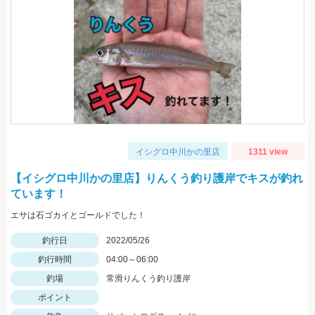
イシグロ中川かの里店
1311 view
【イシグロ中川かの里店】りんくう釣り護岸でキスが釣れ
ています！
エサは石ゴカイとゴールドでした！
釣行日
2022/05/26
釣行時間
04:00～06:00
釣場
常滑りんくう釣り護岸
ポイント