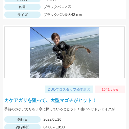
釣果
ブラックバス２匹
サイズ
ブラックバス最大42ｃｍ
DUOプロスタッフ橋本康宏
1041 view
カケアガリを狙って、大型マゴチがヒット！
手前のカケアガリを丁寧に探っているとヒット！強いヘッドシェイクがたまりません！
釣行日
2022/05/26
釣行時間
04:00～10:00