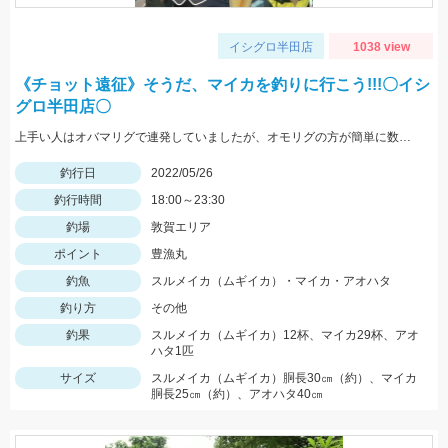
イシグロ半田店
1038 view
《チョット遠征》そうだ、マイカを釣りに行こう!!!〇イシ
グロ半田店〇
上手い人はオバマリグで連発していましたが、オモリグの方が簡単に数を伸ばすことが出来ました!! オモリグ×スイスイドロッパーが大当たり!!
釣行日
2022/05/26
釣行時間
18:00～23:30
釣場
敦賀エリア
ポイント
豊漁丸
釣魚
スルメイカ（ムギイカ）・マイカ・アオハタ
釣り方
その他
釣果
スルメイカ（ムギイカ）12杯、マイカ29杯、アオ
ハタ1匹
サイズ
スルメイカ（ムギイカ）胴長30㎝（約）、マイカ
胴長25㎝（約）、アオハタ40㎝