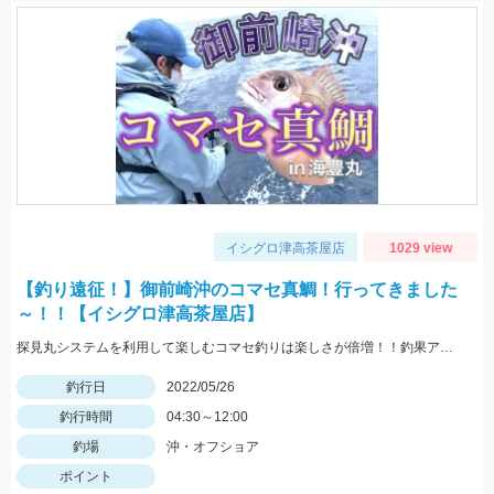
イシグロ津高茶屋店
1029 view
【釣り遠征！】御前崎沖のコマセ真鯛！行ってきました
～！！【イシグロ津高茶屋店】
探見丸システムを利用して楽しむコマセ釣りは楽しさが倍増！！釣果アップの秘訣も！！
釣行日
2022/05/26
釣行時間
04:30～12:00
釣場
沖・オフショア
ポイント