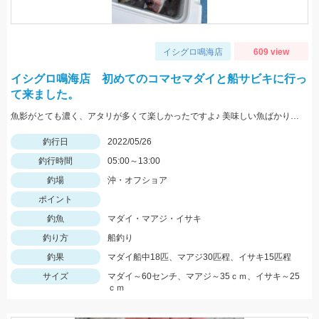
イシグロ鳴海店
609 view
イシグロ鳴海店 初めてのコマセマダイと船サビキに行っ
て来ました。
魚影がとても濃く、アタリが多くて楽しかったですよ♪ 美味しい魚ばかり釣れました♪
釣行日
2022/05/26
釣行時間
05:00～13:00
釣場
沖・オフショア
ポイント
釣魚
マダイ・マアジ・イサキ
釣り方
船釣り
釣果
マダイ船中18匹、マアジ30匹程、イサキ15匹程
サイズ
マダイ～60センチ、マアジ～35ｃｍ、イサキ～25
ｃｍ