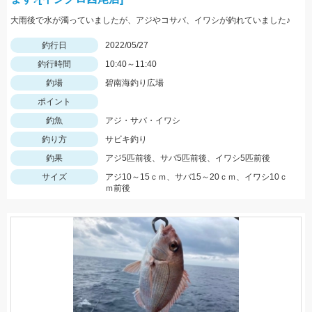
大雨後で水が濁っていましたが、アジやコサバ、イワシが釣れていました♪
釣行日
2022/05/27
釣行時間
10:40～11:40
釣場
碧南海釣り広場
ポイント
釣魚
アジ・サバ・イワシ
釣り方
サビキ釣り
釣果
アジ5匹前後、サバ5匹前後、イワシ5匹前後
サイズ
アジ10～15ｃｍ、サバ15～20ｃｍ、イワシ10ｃ
ｍ前後