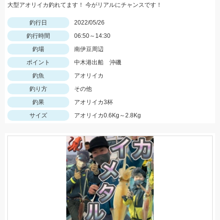
大型アオリイカ釣れてます！ 今がリアルにチャンスです！
釣行日
2022/05/26
釣行時間
06:50～14:30
釣場
南伊豆周辺
ポイント
中木港出船 沖磯
釣魚
アオリイカ
釣り方
その他
釣果
アオリイカ3杯
サイズ
アオリイカ0.6Kg～2.8Kg