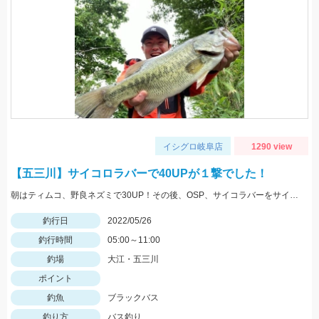
イシグロ岐阜店
1290 view
【五三川】サイコロラバーで40UPが１撃でした！
朝はティムコ、野良ネズミで30UP！その後、OSP、サイコラバーをサイトで使い、40UPをGETしました！
釣行日
2022/05/26
釣行時間
05:00～11:00
釣場
大江・五三川
ポイント
釣魚
ブラックバス
釣り方
バス釣り