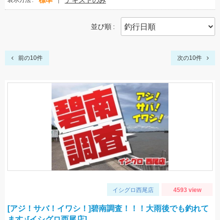
標準
テキストのみ
表示方法
並び順
前の10件
次の10件
イシグロ西尾店
4593 view
[アジ！サバ！イワシ！]碧南調査！！！大雨後でも釣れて
ます♪[イシグロ西尾店]