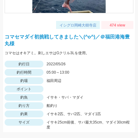
イシグロ岡崎大樹寺店
474 view
コマセマダイ初挑戦してきました＼(^o^)／＠福田港海豊
丸様
コマセはオキアミ。刺しエサはGクリル3Lを使用。
釣行日
2022/05/26
釣行時間
05:00～13:00
釣場
福田周辺
ポイント
釣魚
イサキ・サバ・マダイ
釣り方
船釣り
釣果
イサキ2匹、サバ2匹、マダイ1匹
サイズ
イサキ25cm前後、サバ最大35cm、マダイ30cm程
度