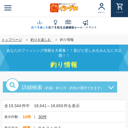
メ
イ
ショップ
ログイン
ン
コ
ン
釣りを楽しむ
釣りを知る
店舗情報
セール・イベント
テ
トップページ
釣りを楽しむ
釣り情報
ン
ツ
あなたのフィッシング情報を大募集！！喜びと悲しみをみんなに大公
に
開！！
移
釣り情報
動
詳細検索
（釣場・釣り方・釣魚が選択できます）
全
19,344
件中
18,641～18,650
件を表示
10件
30件
表示件数