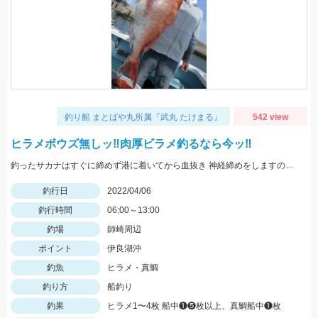
釣り船 まとばや丸所属『武丸 たけまる』
542 view
ヒラメボウズ無しッ‼︎肉厚ビラメ釣るなら今ッ‼︎
釣ったサカナはすぐに締めず港に着いてから血抜き 神経締めをしますので旨さ 食感が違い過ぎますッ‼︎
釣行日
2022/04/06
釣行時間
06:00～13:00
釣場
師崎周辺
ポイント
伊良湖沖
釣魚
ヒラメ・真鯛
釣り方
船釣り
釣果
ヒラメ1〜4枚 船中❶❺枚以上、真鯛船中❶枚