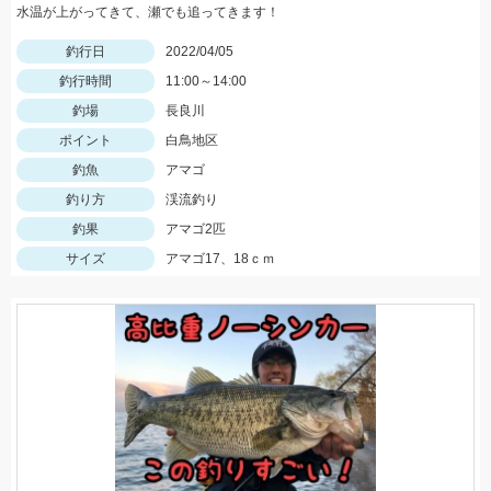
水温が上がってきて、瀬でも追ってきます！
釣行日
2022/04/05
釣行時間
11:00～14:00
釣場
長良川
ポイント
白鳥地区
釣魚
アマゴ
釣り方
渓流釣り
釣果
アマゴ2匹
サイズ
アマゴ17、18ｃｍ