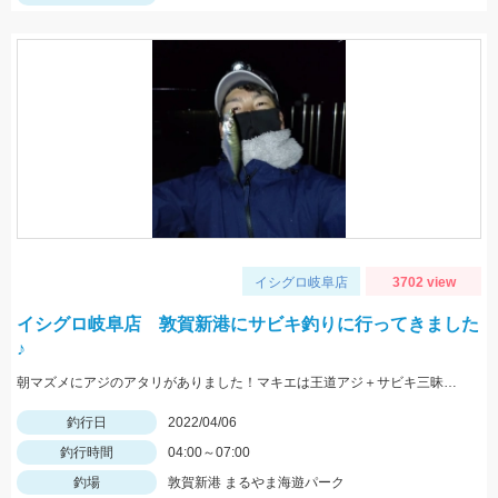
イシグロ岐阜店
3702 view
イシグロ岐阜店 敦賀新港にサビキ釣りに行ってきました
♪
朝マズメにアジのアタリがありました！マキエは王道アジ＋サビキ三昧がオススメ！！
釣行日
2022/04/06
釣行時間
04:00～07:00
釣場
敦賀新港 まるやま海遊パーク