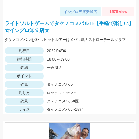
イシグロ三河安城店
1575 view
ライトソルトゲームでタケノコメバル♪♪【手軽で楽しい】
☆イシグロ知立店☆
タケノコメバルをGET♪ヒットルアーはメバル職人ストローテールグラブとテトラワークスユラメキ☆
釣行日
2022/04/06
釣行時間
18:00～19:00
釣場
一色周辺
ポイント
釣魚
タケノコメバル
釣り方
ロックフィッシュ
釣果
タケノコメバル8匹
サイズ
タケノコメバル~15㌢