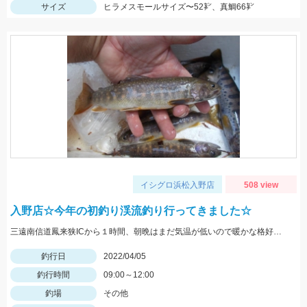
サイズ
ヒラメスモールサイズ〜52㌢、真鯛66㌢
イシグロ浜松入野店
508 view
入野店☆今年の初釣り渓流釣り行ってきました☆
三遠南信道鳳来狭ICから１時間、朝晩はまだ気温が低いので暖かな格好で出かけて下さい。
釣行日
2022/04/05
釣行時間
09:00～12:00
釣場
その他