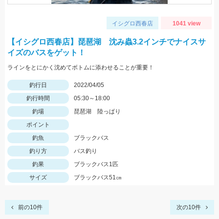
イシグロ西春店
1041 view
【イシグロ西春店】琵琶湖 沈み蟲3.2インチでナイスサ
イズのバスをゲット！
ラインをとにかく沈めてボトムに添わせることが重要！
釣行日
2022/04/05
釣行時間
05:30～18:00
釣場
琵琶湖 陸っぱり
ポイント
釣魚
ブラックバス
釣り方
バス釣り
釣果
ブラックバス1匹
サイズ
ブラックバス51㎝
前の10件
次の10件