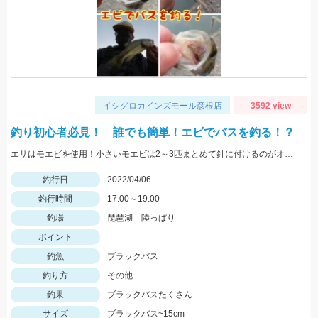
イシグロカインズモール彦根店
3592 view
釣り初心者必見！ 誰でも簡単！エビでバスを釣る！？
エサはモエビを使用！小さいモエビは2～3匹まとめて針に付けるのがオススメ！
釣行日
2022/04/06
釣行時間
17:00～19:00
釣場
琵琶湖 陸っぱり
ポイント
釣魚
ブラックバス
釣り方
その他
釣果
ブラックバスたくさん
サイズ
ブラックバス~15cm