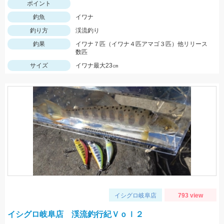
ポイント
釣魚
イワナ
釣り方
渓流釣り
釣果
イワナ７匹（イワナ４匹アマゴ３匹）他リリース
数匹
サイズ
イワナ最大23㎝
イシグロ岐阜店
793 view
イシグロ岐阜店 渓流釣行紀Ｖｏｌ２