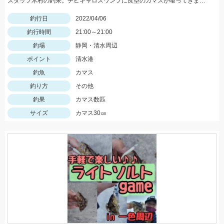
スタッフ木村の釣果。チビキャロスワンプに良型のカマスが喰ってきました。
釣行日
2022/04/06
釣行時間
21:00～21:00
釣場
静岡・清水周辺
ポイント
清水港
釣魚
カマス
釣り方
その他
釣果
カマス数匹
サイズ
カマス30㎝