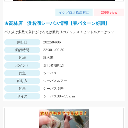
イシグロ浜松高林店
2096 view
★高林店 浜名湖シーバス情報【春パターン好調】
バチ抜け多数で条件がそろえば数釣りのチャンス！ヒットルアーはジップベイツのクロストリガー
釣行日
2022/04/06
釣行時間
22:30～00:30
釣場
浜名湖
ポイント
奥浜名湖周辺
釣魚
シーバス
釣り方
シーバスルアー
釣果
シーバス５匹
サイズ
シーバス30～55ｃｍ