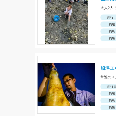
大人2人
釣行
釣場
釣魚
釣果
沼津エ
常連のス
釣行
釣場
釣魚
釣果