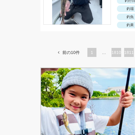
釣行
釣場
釣魚
釣果
前の10件
1
…
ペ
1810
ペ
1811
ー
ー
ジ
ジ