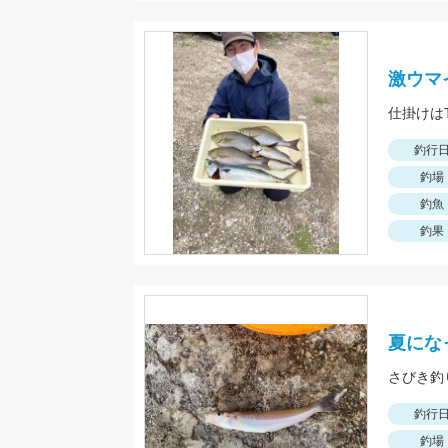
激ウマ
釣行
釣場
釣魚
釣果
夏にな
釣行
釣場