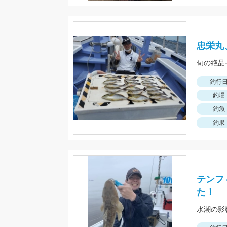
忠栄丸
釣行
釣場
釣魚
釣果
テンフ
た！