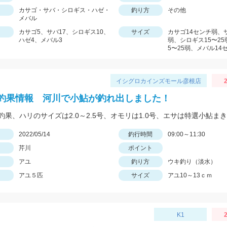
カサゴ・サバ・シロギス・ハゼ・
釣り方
その他
メバル
カサゴ5、サバ17、シロギス10、
サイズ
カサゴ14センチ弱、サ
ハゼ4、メバル3
弱、シロギス15〜25
5〜25弱、メバル14
イシグロカインズモール彦根店
2
釣果情報 河川で小鮎が釣れ出しました！
日
2022/05/14
釣行時間
09:00～11:30
芹川
ポイント
アユ
釣り方
ウキ釣り（淡水）
アユ５匹
サイズ
アユ10～13ｃｍ
K1
2