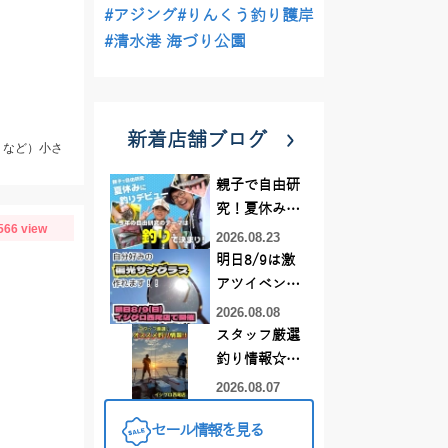
#アジング
#りんくう釣り護岸
#清水港 海づり公園
新着店舗ブログ
リなど）小さ
親子で自由研
究！夏休みに
566 view
釣りデビュー
2026.08.23
明日8/9は激
アツイベント
日！！！～オ
2026.08.08
ーダー偏光グ
スタッフ厳選
ラス受注会～
釣り情報☆彡
連休は何釣り
2026.08.07
に行こう
セール情報を見る
♪【イシグロ