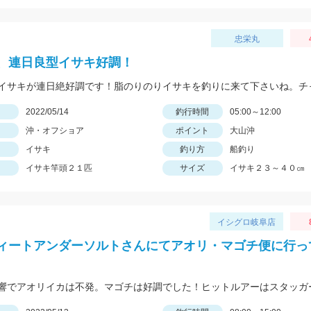
忠栄丸
、連日良型イサキ好調！
日
2022/05/14
釣行時間
05:00～12:00
沖・オフショア
ポイント
大山沖
イサキ
釣り方
船釣り
イサキ竿頭２１匹
サイズ
イサキ２３～４０㎝
イシグロ岐阜店
ィートアンダーソルトさんにてアオリ・マゴチ便に行っ