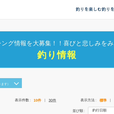
釣りを楽しむ
釣り
シング情報を大募集！！喜びと悲しみをみ
釣り情報
きます）
表示件数
表示方法
10件
30件
標準
並び順