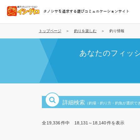
メ
イ
タノシサを追求する遊びコミュニケーションサイト
ン
コ
ン
トップページ
釣りを楽しむ
釣り情報
テ
ン
あなたのフィッ
ツ
に
移
動
詳細検索
（釣場・釣り方・釣魚が選択で
全
19,336
件中
18,131～18,140
件を表示