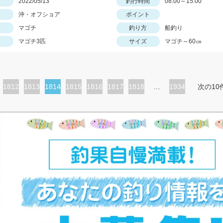
日
2022/05/13
釣行時間
08:00～15:00
沖・オフショア
ポイント
マゴチ
釣り方
船釣り
マゴチ3匹
サイズ
マゴチ～60㎝
ペ
1812
ペ
1813
カ
1814
ペ
1815
ペ
1816
ペ
1817
ペ
1818
…
1934
次の10
ー
ー
レ
ー
ー
ー
ー
ジ
ジ
ン
ジ
ジ
ジ
ジ
ト
ペ
ー
ジ