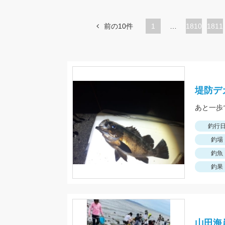
前の10件
1
…
ペ
1810
ペ
1811
ー
ー
ジ
ジ
堤防デ
あと一歩
釣行
釣場
釣魚
釣果
山田海