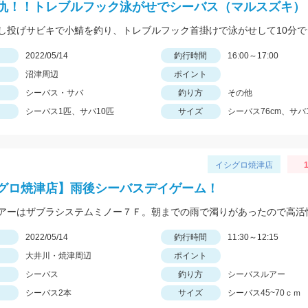
仇！！トレブルフック泳がせでシーバス（マルスズキ）
日
2022/05/14
釣行時間
16:00～17:00
沼津周辺
ポイント
シーバス・サバ
釣り方
その他
シーバス1匹、サバ10匹
サイズ
シーバス76cm、サバ
イシグロ焼津店
1
グロ焼津店】雨後シーバスデイゲーム！
日
2022/05/14
釣行時間
11:30～12:15
大井川・焼津周辺
ポイント
シーバス
釣り方
シーバスルアー
シーバス2本
サイズ
シーバス45~70ｃｍ