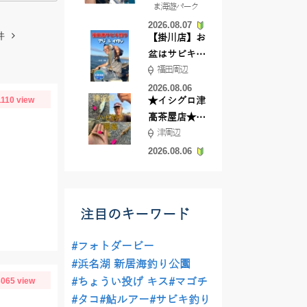
ま海遊パーク
根店
2026.08.07
件
【掛川店】お
盆はサビキ釣
福田周辺
りいきません
か?
2026.08.06
1110 view
★イシグロ津
高茶屋店★津
津周辺
近郊ハゼ釣れ
てます！
2026.08.06
注目のキーワード
#フォトダービー
#浜名湖 新居海釣り公園
065 view
#ちょうい投げ キス
#マゴチ
#タコ
#鮎ルアー
#サビキ釣り