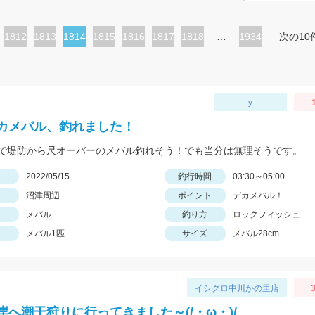
ペ
1812
ペ
1813
カ
1814
ペ
1815
ペ
1816
ペ
1817
ペ
1818
…
1934
次の10
ー
ー
レ
ー
ー
ー
ー
ジ
ジ
ン
ジ
ジ
ジ
ジ
ト
y
ペ
カメバル、釣れました！
ー
で堤防から尺オーバーのメバル釣れそう！でも当分は無理そうです。
ジ
日
2022/05/15
釣行時間
03:30～05:00
沼津周辺
ポイント
デカメバル！
メバル
釣り方
ロックフィッシュ
メバル1匹
サイズ
メバル28cm
イシグロ中川かの里店
3
岸へ潮干狩りに行ってきました～(/・ω・)/