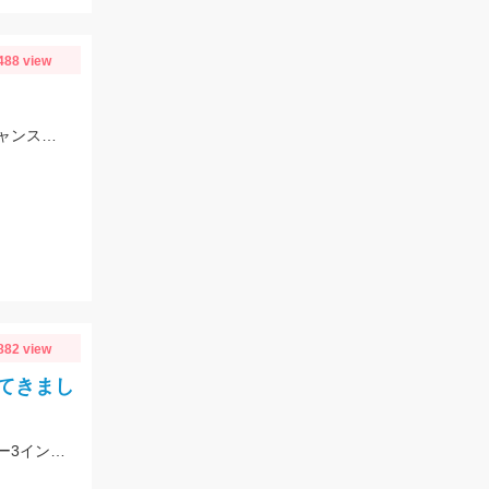
488 view
旬の絶品イサキが連日絶好調です！脂のりのりイサキを釣りに来て下さいね。チャンスですよ
882 view
てきまし
水潮の影響でアオリイカは不発。マゴチは好調でした！ヒットルアーはスタッガー3インチアカキン