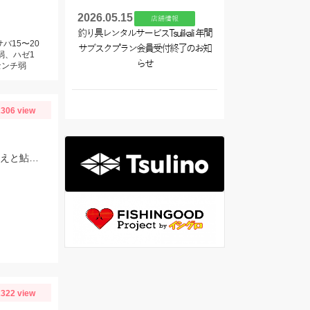
2026.05.15
店舗情報
釣り具レンタルサービスTsulikali 年間
バ15〜20
サブスクプラン会員受付終了のお知
弱、ハゼ1
らせ
センチ弱
306 view
芹川での釣果、ハリのサイズは2.0～2.5号、オモリは1.0号、エサは特選小鮎まきえと鮎乱舞を混ぜて使用。
322 view