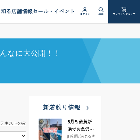
を知る
店舗情報
セール・イベント
ログイン
検索
オンラインショップ
んなに大公開！！
新着釣り情報
8月も敦賀新
テキストのみ
港でお魚沢山
敦賀新港 まるや
♪ イシグロ彦