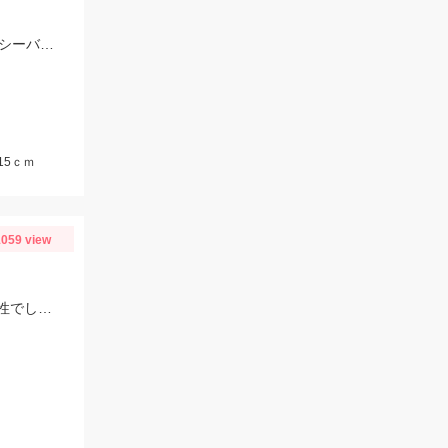
コマセ無し投げサビキで小鯖を釣り、トレブルフック首掛けで泳がせして10分でシーバスヒット。
15ｃｍ
059 view
ヒットルアーはザブラシステムミノー７Ｆ。朝までの雨で濁りがあったので高活性でした！