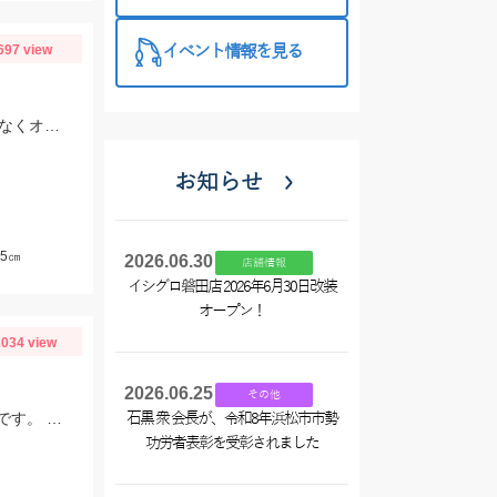
西尾店】
697 view
イベント情報を見る
仕掛けはTsulino 伊勢湾限定ショートタイプの吹き流し仕掛を使用。糸絡みも少なくオススメです！
お知らせ
5㎝
2026.06.30
店舗情報
イシグロ磐田店 2026年6月30日改装
オープン！
034 view
2026.06.25
その他
さびき釣りは、針がちいさいほうがいいかもしれません。ピンクスキンおすすめです。 根魚は、ゴールドイソメがおすすめです。
石黒 衆 会長が、令和8年浜松市市勢
功労者表彰を受彰されました