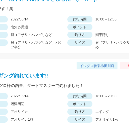
です！笑
日
2022/05/14
釣行時間
10:00～12:30
南知多周辺
ポイント
貝（アサリ・ハマグリなど）
釣り方
潮干狩り
貝（アサリ・ハマグリなど）バケ
サイズ
貝（アサリ・ハマグ
ツ半分
め
イシグロ駿東柿田川店
ギング釣れています‼
グロ様の釣果。ダートマスターで釣れました！
日
2022/05/14
釣行時間
18:00～20:00
沼津周辺
ポイント
アオリイカ
釣り方
エギング
アオリイカ1杯
サイズ
アオリイカ1kg