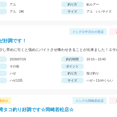
アユ
釣り方
鮎ルアー
アユ 2桁
サイズ
アユ いいサイズ
イシグロ中川かの里店
ゼ好調です！
日
2026/07/19
釣行時間
10:10～10:40
その他
ポイント
ハゼ
釣り方
投げ釣り
ハゼ12匹
サイズ
ハゼ～11cmくらい
者向け
イシグロ岡崎若松店
湾タコ釣り好調です☆岡崎若松店☆