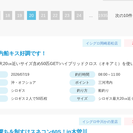
ペ
18
ペ
19
カ
20
ペ
21
ペ
22
ペ
23
ペ
24
…
1935
次の10件
ー
ー
レ
ー
ー
ー
ー
ジ
ジ
ン
ジ
ジ
ジ
ジ
ト
イシグロ岡崎若松店
ペ
内船キス好調です！
ー
ジ
日
2026/07/19
釣行時間
08:00～11:00
沖・オフショア
ポイント
三河湾内
シロギス
釣り方
船釣り
シロギス２人で50匹程
サイズ
シロギス最大20㎝近
イシグロ中川かの里店
撃ちを制すはスネコン60S！in木曽川