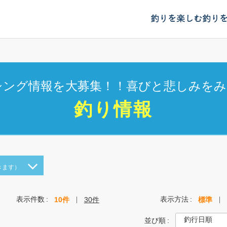
釣りを楽しむ
釣り
シング情報を大募集！！喜びと悲しみをみ
釣り情報
きます）
表示件数
表示方法
10件
30件
標準
並び順