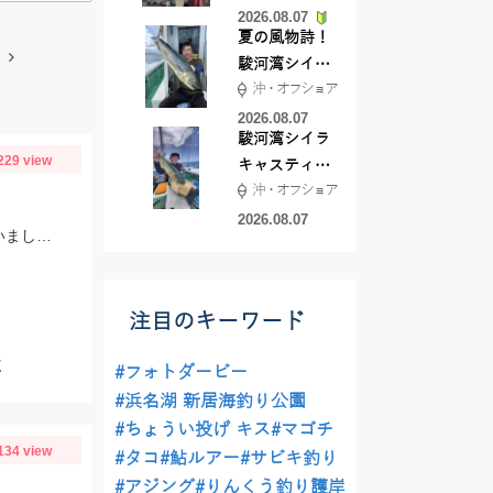
2026.08.07
夏の風物詩！
駿河湾シイラ
沖・オフショア
キャスティン
グ行ってきま
2026.08.07
駿河湾シイラ
した！！
229 view
キャスティン
沖・オフショア
グ行ってきま
した！
2026.08.07
２人で最大20㎝近いサイズ含め50匹GET!ハイブリッドクロス（オキアミ）を使いましたが、食いも良くたくさん釣れました！オキアミタイプでも釣れますね！
注目のキーワード
く
#フォトダービー
#浜名湖 新居海釣り公園
#ちょうい投げ キス
#マゴチ
134 view
#タコ
#鮎ルアー
#サビキ釣り
#アジング
#りんくう釣り護岸