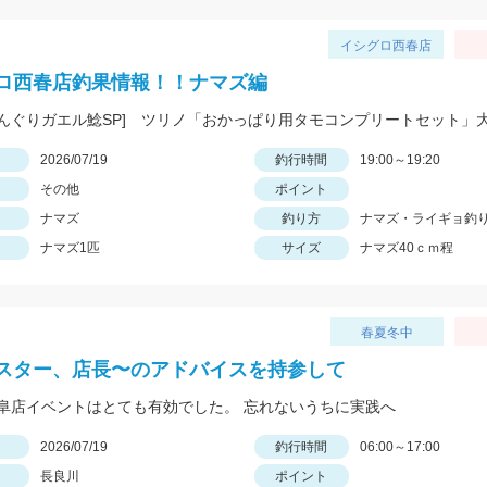
イシグロ西春店
ロ西春店釣果情報！！ナマズ編
んぐりガエル鯰SP] ツリノ「おかっぱり用タモコンプリートセット」
日
2026/07/19
釣行時間
19:00～19:20
その他
ポイント
ナマズ
釣り方
ナマズ・ライギョ釣
ナマズ1匹
サイズ
ナマズ40ｃｍ程
春夏冬中
スター、店長〜のアドバイスを持参して
阜店イベントはとても有効でした。 忘れないうちに実践へ
日
2026/07/19
釣行時間
06:00～17:00
長良川
ポイント