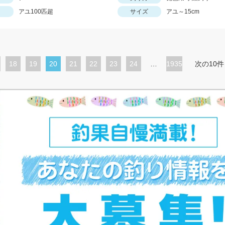
アユ100匹超
サイズ
アユ～15cm
ペ
18
ペ
19
カ
20
ペ
21
ペ
22
ペ
23
ペ
24
…
1935
次の10件
ー
ー
レ
ー
ー
ー
ー
ジ
ジ
ン
ジ
ジ
ジ
ジ
ト
ペ
ー
ジ