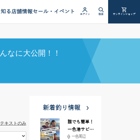
を知る
店舗情報
セール・イベント
ログイン
検索
オンラインショップ
んなに大公開！！
新着釣り情報
誰でも簡単！
テキストのみ
一色港サビキ
一色周辺
＆ちょい投げ