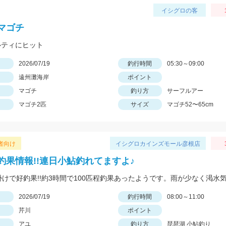
イシグロの客
マゴチ
ョルティにヒット
日
2026/07/19
釣行時間
05:30～09:00
遠州灘海岸
ポイント
マゴチ
釣り方
サーフルアー
マゴチ2匹
サイズ
マゴチ52〜65cm
者向け
イシグロカインズモール彦根店
釣果情報!!連日小鮎釣れてますよ♪
日
2026/07/19
釣行時間
08:00～11:00
芹川
ポイント
アユ
釣り方
琵琶湖 小鮎釣り