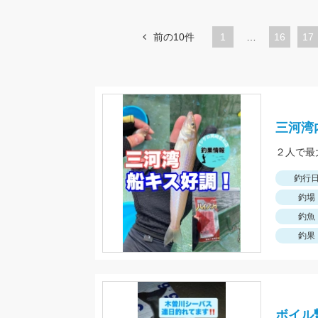
前の10件
1
…
ペ
16
ペ
17
ー
ー
ジ
ジ
三河湾
釣行
釣場
釣魚
釣果
ボイル