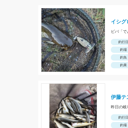
イシグ
ビバ「で
釣行
釣場
釣魚
釣果
伊藤テ
昨日の岐
釣行
釣場