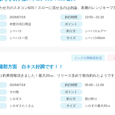
日
2026/07/19
釣行時間
23:50～01:20
木曽川河口周辺
ポイント
シーバス
釣り方
シーバスルアー
シーバス一匹
サイズ
シーバス60cm
イシグロ岡崎若松店
蒲郡方面 白キス好調です！！
日
2026/07/19
釣行時間
05:00～11:00
その他
ポイント
シロギス
釣り方
投げ釣り
シロギスたくさん
サイズ
シロギス最大20㎝