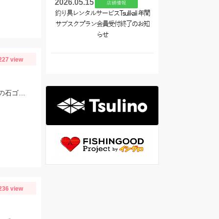
2026.05.15
店舗情報
釣り具レンタルサービスTsulikali 年間
サブスクプラン会員受付終了のお知
らせ
227 view
仕掛けを少し早めに引くと強めにバイトさせ喰わせきることが出来ました！エサの石ゴカイは長めに付けると反応良かったです♪
236 view