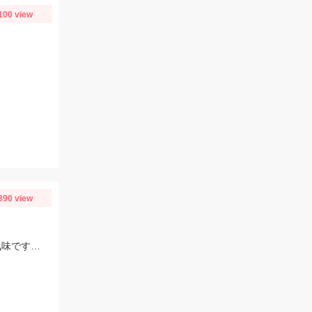
100 view
390 view
3号の仕掛けで好釣果!!約3時間で100匹程釣果あったようです。雨が少なく渇水気味ですのでお早めに♪※ごみの持ち帰りお願いします。