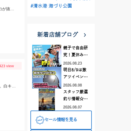
#清水港 海づり公園
絶妙な喰わせ力のスネコン60S！スローに流せるのは勿論、表層のレンジキープ力が抜群♪ボイル打ちにオススメですよ!!
新着店舗ブログ
親子で自由研
究！夏休みに
釣りデビュー
2026.08.23
423 view
明日8/9は激
アツイベント
日！！！～オ
2026.08.08
お客様より釣果情報頂きました！最大20㎝、リリース含めて相当釣れたようです。白キス今年は絶好調です！
ーダー偏光グ
スタッフ厳選
ラス受注会～
釣り情報☆彡
連休は何釣り
2026.08.07
に行こう
セール情報を見る
♪【イシグロ
西尾店】