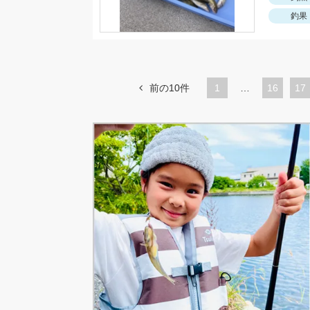
釣果
前の10件
1
…
ペ
16
ペ
17
ー
ー
ジ
ジ