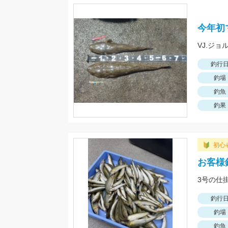
今年初
VJ.ジ
釣行
釣場
釣魚
釣果
初心
お客様
釣行
釣場
釣魚