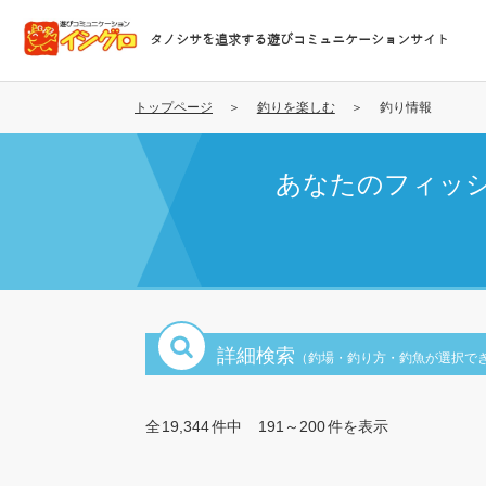
メ
イ
タノシサを追求する遊びコミュニケーションサイト
ン
コ
ン
トップページ
釣りを楽しむ
釣り情報
テ
ン
あなたのフィッ
ツ
に
移
動
詳細検索
（釣場・釣り方・釣魚が選択で
全
19,344
件中
191～200
件を表示