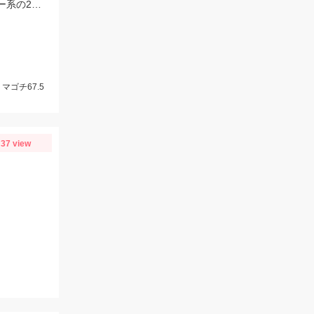
エギOCTAVIUS（スッテモデル）おすすめです！！カラーはエゴピンク＋イエロー系の2個付けで連発しました♪
ゴチ67.5
37 view