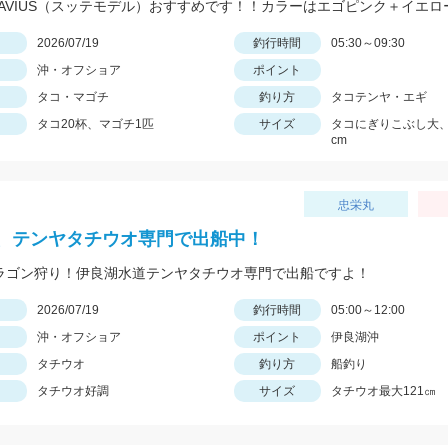
日
2026/07/19
釣行時間
05:30～09:30
沖・オフショア
ポイント
タコ・マゴチ
釣り方
タコテンヤ・エギ
タコ20杯、マゴチ1匹
サイズ
タコにぎりこぶし大、マ
cm
忠栄丸
、テンヤタチウオ専門で出船中！
ドラゴン狩り！伊良湖水道テンヤタチウオ専門で出船ですよ！
日
2026/07/19
釣行時間
05:00～12:00
沖・オフショア
ポイント
伊良湖沖
タチウオ
釣り方
船釣り
タチウオ好調
サイズ
タチウオ最大121㎝