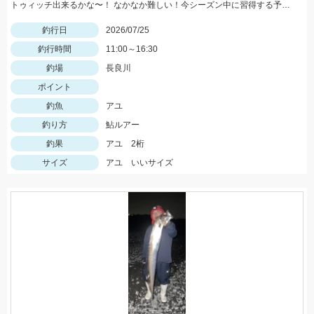
トゥィッチ出来るかな〜！ なかなか難しい！今シーズン中に習得する予定！
釣行日
2026/07/25
釣行時間
11:00～16:30
釣場
長良川
ポイント
釣魚
アユ
釣り方
鮎ルアー
釣果
アユ 2桁
サイズ
アユ いいサイズ