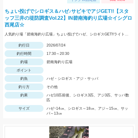
ちょい投げでシロギス＆ハゼ♪サビキでアジGET!!【スタ
ッフ三井の堤防調査Vol.22】IN碧南海釣り広場☆イシグロ
西尾店☆
人気釣り場「碧南海釣り広場」ちょい投げでハゼ、シロギスGET!!ライトショットシンカー5号+ちょい投げ仕掛7号にGOLDイソメ♪♪夕マズメにアジの回遊もありアジにサッパをGETです!(^^)!
釣行日
2026/07/24
釣行時間
17:30～20:30
釣場
碧南海釣り広場
ポイント
釣魚
ハゼ・シロギス・アジ・サッパ
釣り方
その他
釣果
ハゼ10匹前後、シロギス3匹、アジ3匹、サッパ数
匹
サイズ
ハゼ~14㎝、シロギス～18㎝、アジ～15㎝、サッ
パ～13㎝