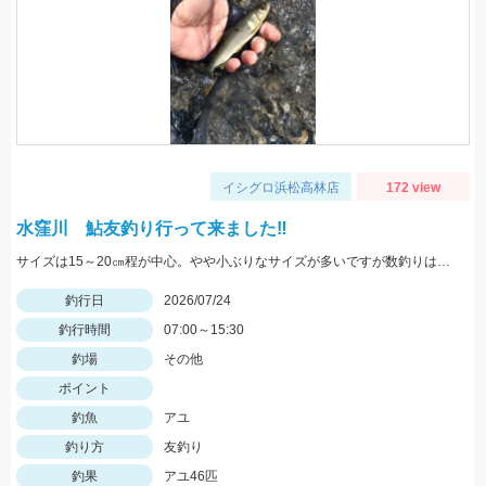
イシグロ浜松高林店
172 view
水窪川 鮎友釣り行って来ました‼
サイズは15～20㎝程が中心。やや小ぶりなサイズが多いですが数釣りは楽しめます！
釣行日
2026/07/24
釣行時間
07:00～15:30
釣場
その他
ポイント
釣魚
アユ
釣り方
友釣り
釣果
アユ46匹