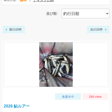
標準
テキストのみ
表示方法
並び順
前の10件
次の10件
春夏冬中
284 view
2026 鮎ルアー