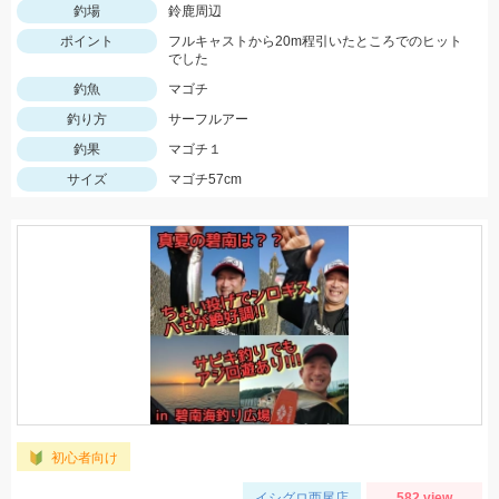
釣場
鈴鹿周辺
ポイント
フルキャストから20m程引いたところでのヒット
でした
釣魚
マゴチ
釣り方
サーフルアー
釣果
マゴチ１
サイズ
マゴチ57cm
初心者向け
イシグロ西尾店
582 view