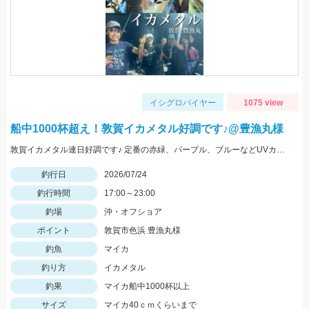
イシグロバイヤー
1075 view
船中1000杯超え！敦賀イカメタル好調です♪@豊漁丸様
敦賀イカメタル連日好調です♪ 定番の赤緑、パープル、ブルーなどUVカラーが特に好反応でした！
釣行日
2026/07/24
釣行時間
17:00～23:00
釣場
沖・オフショア
ポイント
敦賀市色浜 豊漁丸様
釣魚
マイカ
釣り方
イカメタル
釣果
マイカ船中1000杯以上
サイズ
マイカ40ｃｍくらいまで