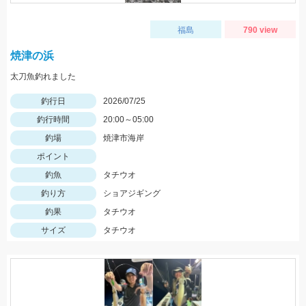
福島
790 view
焼津の浜
太刀魚釣れました
釣行日
2026/07/25
釣行時間
20:00～05:00
釣場
焼津市海岸
ポイント
釣魚
タチウオ
釣り方
ショアジギング
釣果
タチウオ
サイズ
タチウオ