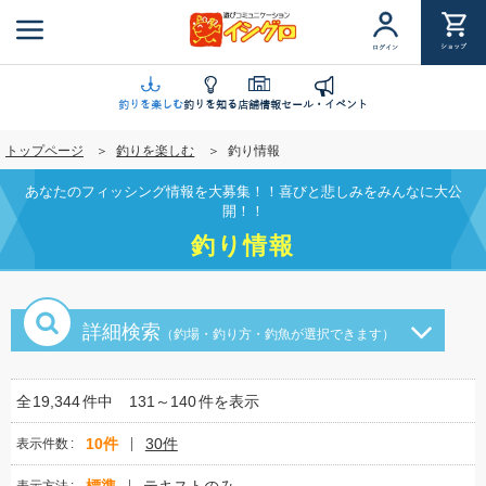
メ
イ
ショップ
ログイン
ン
コ
ン
釣りを楽しむ
釣りを知る
店舗情報
セール・イベント
テ
トップページ
釣りを楽しむ
釣り情報
ン
ツ
あなたのフィッシング情報を大募集！！喜びと悲しみをみんなに大公
に
開！！
移
釣り情報
動
詳細検索
（釣場・釣り方・釣魚が選択できます）
全
19,344
件中
131～140
件を表示
10件
30件
表示件数