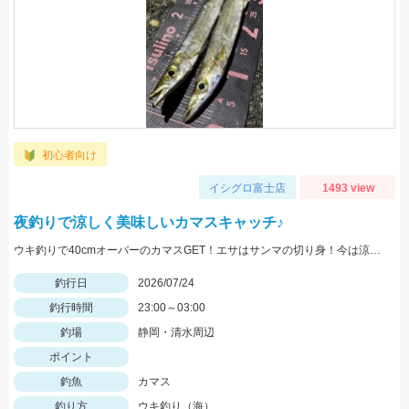
初心者向け
イシグロ富士店
1493 view
夜釣りで涼しく美味しいカマスキャッチ♪
ウキ釣りで40cmオーバーのカマスGET！エサはサンマの切り身！今は涼しい夜釣りがオススメです！
釣行日
2026/07/24
釣行時間
23:00～03:00
釣場
静岡・清水周辺
ポイント
釣魚
カマス
釣り方
ウキ釣り（海）