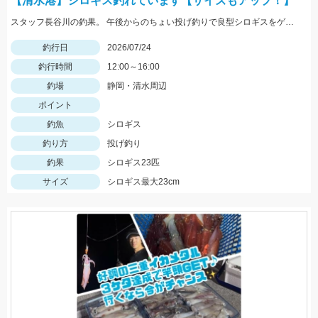
【清水港】シロギス釣れています【サイズもアップ！】
スタッフ長谷川の釣果。 午後からのちょい投げ釣りで良型シロギスをゲット！ エサの赤イソメが釣果の秘訣です。
釣行日
2026/07/24
釣行時間
12:00～16:00
釣場
静岡・清水周辺
ポイント
釣魚
シロギス
釣り方
投げ釣り
釣果
シロギス23匹
サイズ
シロギス最大23cm