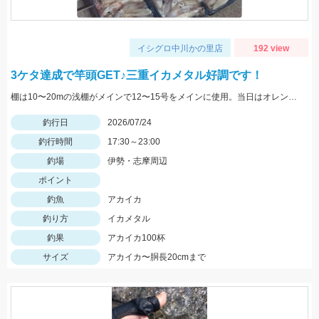
イシグロ中川かの里店
192 view
3ケタ達成で竿頭GET♪三重イカメタル好調です！
棚は10〜20mの浅棚がメインで12〜15号をメインに使用。当日はオレンジゼブラ系がよく当たっていました。オススメのドロッパーは、がまかつスピードメタルエギドロッパーシリーズ。
釣行日
2026/07/24
釣行時間
17:30～23:00
釣場
伊勢・志摩周辺
ポイント
釣魚
アカイカ
釣り方
イカメタル
釣果
アカイカ100杯
サイズ
アカイカ〜胴長20cmまで