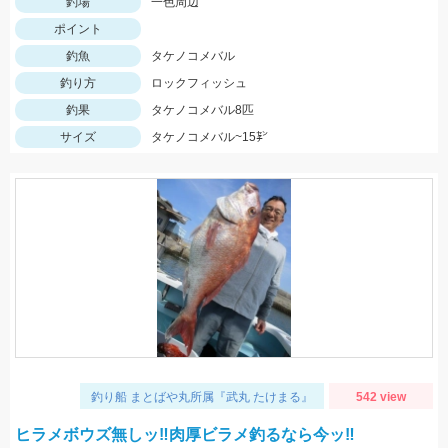
釣場
一色周辺
ポイント
釣魚
タケノコメバル
釣り方
ロックフィッシュ
釣果
タケノコメバル8匹
サイズ
タケノコメバル~15㌢
釣り船 まとばや丸所属『武丸 たけまる』
542 view
ヒラメボウズ無しッ‼︎肉厚ビラメ釣るなら今ッ‼︎