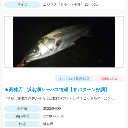
サイズ
ニジマス（トラウト全般）15～50cm
イシグロ浜松高林店
2096 view
★高林店 浜名湖シーバス情報【春パターン好調】
バチ抜け多数で条件がそろえば数釣りのチャンス！ヒットルアーはジップベイツのクロストリガー
釣行日
2022/04/06
釣行時間
22:30～00:30
釣場
浜名湖