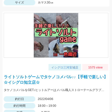
サイズ
カマス30㎝
イシグロ三河安城店
1575 view
ライトソルトゲームでタケノコメバル♪♪【手軽で楽しい】
☆イシグロ知立店☆
タケノコメバルをGET♪ヒットルアーはメバル職人ストローテールグラブとテトラワークスユラメキ☆
釣行日
2022/04/06
釣行時間
18:00～19:00