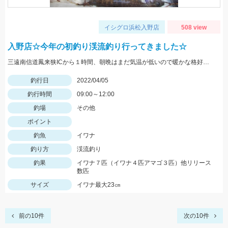
イシグロ浜松入野店
508 view
入野店☆今年の初釣り渓流釣り行ってきました☆
三遠南信道鳳来狭ICから１時間、朝晩はまだ気温が低いので暖かな格好で出かけて下さい。
釣行日
2022/04/05
釣行時間
09:00～12:00
釣場
その他
ポイント
釣魚
イワナ
釣り方
渓流釣り
釣果
イワナ７匹（イワナ４匹アマゴ３匹）他リリース
数匹
サイズ
イワナ最大23㎝
前の10件
次の10件