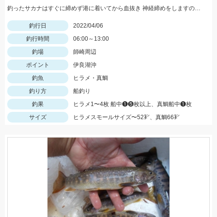
釣ったサカナはすぐに締めず港に着いてから血抜き 神経締めをしますので旨さ 食感が違い過ぎますッ‼︎
釣行日
2022/04/06
釣行時間
06:00～13:00
釣場
師崎周辺
ポイント
伊良湖沖
釣魚
ヒラメ・真鯛
釣り方
船釣り
釣果
ヒラメ1〜4枚 船中❶❺枚以上、真鯛船中❶枚
サイズ
ヒラメスモールサイズ〜52㌢、真鯛66㌢