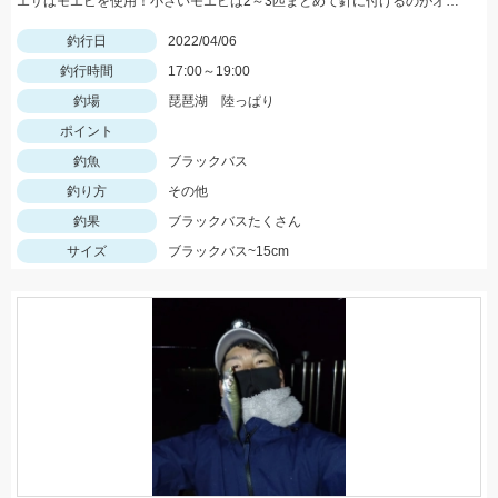
エサはモエビを使用！小さいモエビは2～3匹まとめて針に付けるのがオススメ！
釣行日
2022/04/06
釣行時間
17:00～19:00
釣場
琵琶湖 陸っぱり
ポイント
釣魚
ブラックバス
釣り方
その他
釣果
ブラックバスたくさん
サイズ
ブラックバス~15cm