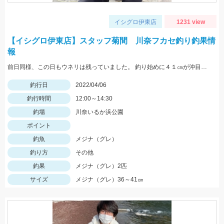
イシグロ伊東店
1231 view
【イシグロ伊東店】スタッフ菊間 川奈フカセ釣り釣果情
報
前日同様、この日もウネリは残っていました。 釣り始めに４１㎝が沖目で釣れましたが 手前はリリースサイズが多かったです。
釣行日
2022/04/06
釣行時間
12:00～14:30
釣場
川奈いるか浜公園
ポイント
釣魚
メジナ（グレ）
釣り方
その他
釣果
メジナ（グレ）2匹
サイズ
メジナ（グレ）36～41㎝