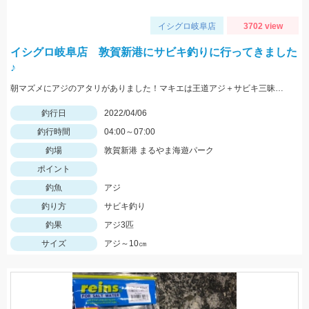
イシグロ岐阜店
3702 view
イシグロ岐阜店 敦賀新港にサビキ釣りに行ってきました
♪
朝マズメにアジのアタリがありました！マキエは王道アジ＋サビキ三昧がオススメ！！
釣行日
2022/04/06
釣行時間
04:00～07:00
釣場
敦賀新港 まるやま海遊パーク
ポイント
釣魚
アジ
釣り方
サビキ釣り
釣果
アジ3匹
サイズ
アジ～10㎝