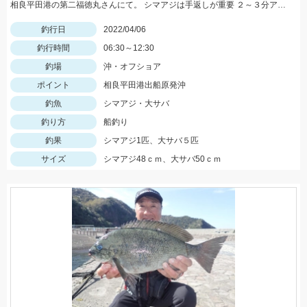
相良平田港の第二福徳丸さんにて。 シマアジは手返しが重要 ２～３分アタリがなかったら上げる。
釣行日
2022/04/06
釣行時間
06:30～12:30
釣場
沖・オフショア
ポイント
相良平田港出船原発沖
釣魚
シマアジ・大サバ
釣り方
船釣り
釣果
シマアジ1匹、大サバ５匹
サイズ
シマアジ48ｃｍ、大サバ50ｃｍ