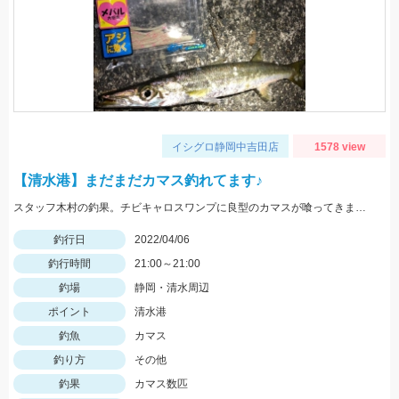
イシグロ静岡中吉田店
1578 view
【清水港】まだまだカマス釣れてます♪
スタッフ木村の釣果。チビキャロスワンプに良型のカマスが喰ってきました。
釣行日
2022/04/06
釣行時間
21:00～21:00
釣場
静岡・清水周辺
ポイント
清水港
釣魚
カマス
釣り方
その他
釣果
カマス数匹