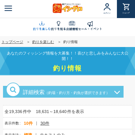
メ
イ
ショップ
ログイン
ン
コ
ン
釣りを楽しむ
釣りを知る
店舗情報
セール・イベント
テ
トップページ
釣りを楽しむ
釣り情報
ン
ツ
あなたのフィッシング情報を大募集！！喜びと悲しみをみんなに大公
に
開！！
移
釣り情報
動
詳細検索
（釣場・釣り方・釣魚が選択できます）
全
19,336
件中
18,631～18,640
件を表示
10件
30件
表示件数