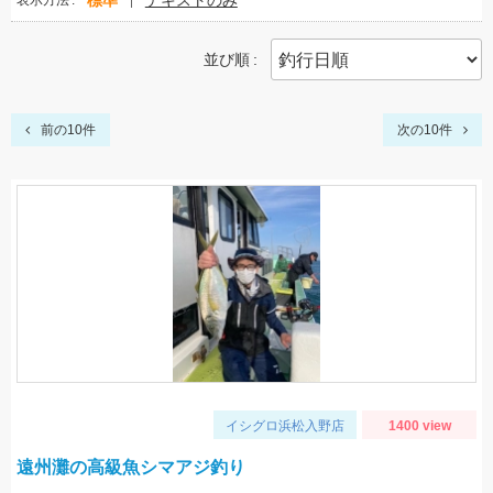
標準
テキストのみ
表示方法
並び順
前の10件
次の10件
イシグロ浜松入野店
1400 view
遠州灘の高級魚シマアジ釣り