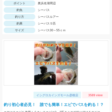
ポイント
奥浜名湖周辺
釣魚
シーバス
釣り方
シーバスルアー
釣果
シーバス５匹
サイズ
シーバス30～55ｃｍ
イシグロカインズモール彦根店
3589 view
釣り初心者必見！ 誰でも簡単！エビでバスを釣る！？