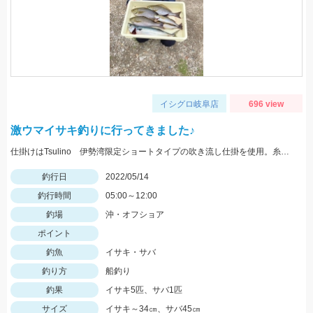
イシグロ岐阜店
696 view
激ウマイサキ釣りに行ってきました♪
仕掛けはTsulino 伊勢湾限定ショートタイプの吹き流し仕掛を使用。糸絡みも少なくオススメです！
釣行日
2022/05/14
釣行時間
05:00～12:00
釣場
沖・オフショア
ポイント
釣魚
イサキ・サバ
釣り方
船釣り
釣果
イサキ5匹、サバ1匹
サイズ
イサキ～34㎝、サバ45㎝