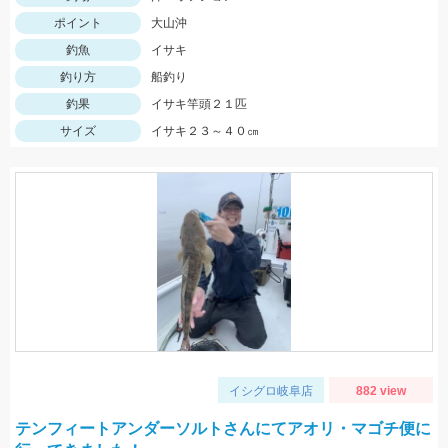
ポイント
大山沖
釣魚
イサキ
釣り方
船釣り
釣果
イサキ竿頭２１匹
サイズ
イサキ２３～４０㎝
イシグロ岐阜店
882 view
テンフィートアンダーソルトさんにてアオリ・マゴチ便に