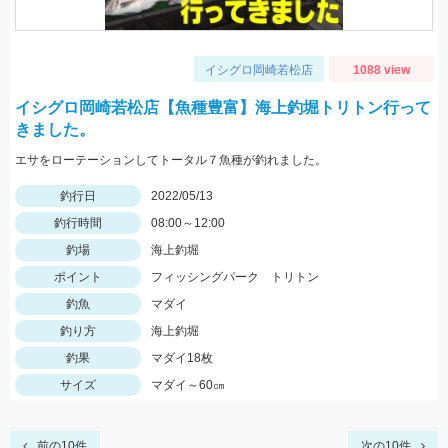
イシグロ岡崎若松店
1088 view
イシグロ岡崎若松店【魚種豊富】海上釣堀トリトン行って
きました。
エサをローテーションしてトータル７魚種が釣れました。
釣行日
2022/05/13
釣行時間
08:00～12:00
釣場
海上釣堀
ポイント
フィッシングパーク トリトン
釣魚
マダイ
釣り方
海上釣堀
釣果
マダイ18枚
サイズ
マダイ～60㎝
前の10件
次の10件