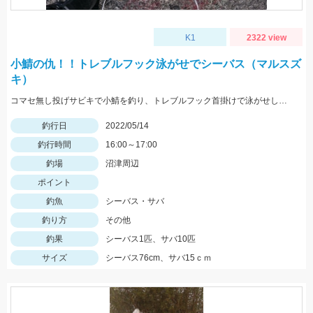
K1
2322 view
小鯖の仇！！トレブルフック泳がせでシーバス（マルスズ
キ）
コマセ無し投げサビキで小鯖を釣り、トレブルフック首掛けで泳がせして10分でシーバスヒット。
釣行日
2022/05/14
釣行時間
16:00～17:00
釣場
沼津周辺
ポイント
釣魚
シーバス・サバ
釣り方
その他
釣果
シーバス1匹、サバ10匹
サイズ
シーバス76cm、サバ15ｃｍ