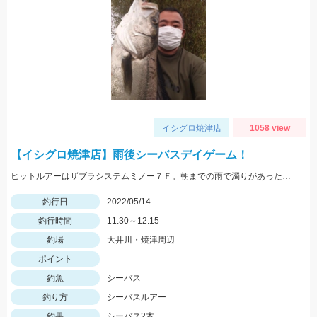
イシグロ焼津店
1058 view
【イシグロ焼津店】雨後シーバスデイゲーム！
ヒットルアーはザブラシステムミノー７Ｆ。朝までの雨で濁りがあったので高活性でした！
釣行日
2022/05/14
釣行時間
11:30～12:15
釣場
大井川・焼津周辺
ポイント
釣魚
シーバス
釣り方
シーバスルアー
釣果
シーバス2本