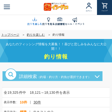
メ
イ
ショップ
ログイン
ン
コ
ン
釣りを楽しむ
釣りを知る
店舗情報
セール・イベント
テ
トップページ
釣りを楽しむ
釣り情報
ン
ツ
あなたのフィッシング情報を大募集！！喜びと悲しみをみんなに大公
に
開！！
移
釣り情報
動
詳細検索
（釣場・釣り方・釣魚が選択できます）
全
19,325
件中
18,121～18,130
件を表示
10件
30件
表示件数