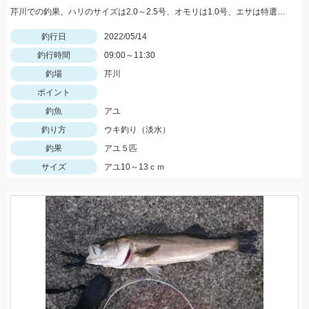
芹川での釣果、ハリのサイズは2.0～2.5号、オモリは1.0号、エサは特選小鮎まきえと鮎乱舞を混ぜて使用。
釣行日
2022/05/14
釣行時間
09:00～11:30
釣場
芹川
ポイント
釣魚
アユ
釣り方
ウキ釣り（淡水）
釣果
アユ５匹
サイズ
アユ10～13ｃｍ