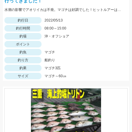
行ってきました！
水潮の影響でアオリイカは不発。マゴチは好調でした！ヒットルアーはスタッガー3インチアカキン
釣行日
2022/05/13
釣行時間
08:00～15:00
釣場
沖・オフショア
ポイント
釣魚
マゴチ
釣り方
船釣り
釣果
マゴチ3匹
サイズ
マゴチ～60㎝