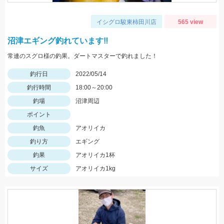
イシグロ駿東柿田川店
565 view
沼津エギング釣れています‼
常連のスグロ様の釣果。ダートマスターで釣れました！
釣行日
2022/05/14
釣行時間
18:00～20:00
釣場
沼津周辺
ポイント
釣魚
アオリイカ
釣り方
エギング
釣果
アオリイカ1杯
サイズ
アオリイカ1kg