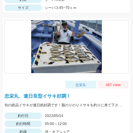
サイズ
シーバス45~70ｃｍ
忠栄丸
487 view
忠栄丸、連日良型イサキ好調！
旬の絶品イサキが連日絶好調です！脂のりのりイサキを釣りに来て下さいね。チャンスですよ
釣行日
2022/05/14
釣行時間
05:00～12:00
釣場
沖・オフショア