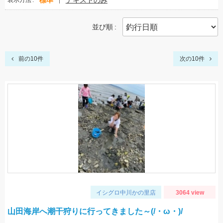
標準
テキストのみ
表示方法
並び順
前の10件
次の10件
イシグロ中川かの里店
3064 view
山田海岸へ潮干狩りに行ってきました～(/・ω・)/