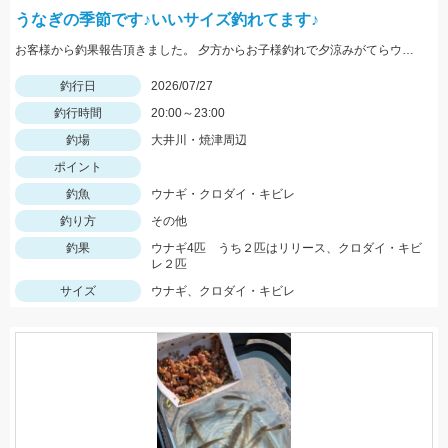
うなぎの季節です♪いいサイズ釣れてます♪
お客様から釣果報告頂きました。 夕方からお子様釣れで夕涼みがてらウナギ釣り 本命４本（うち２本は小型のためリリーズ）その他クロダイ・キビレが２枚釣れました。 エサはドバミミズとのことです。
釣行日
2026/07/27
釣行時間
20:00～23:00
釣場
大井川・焼津周辺
ポイント
釣魚
ウナギ・クロダイ・キビレ
釣り方
その他
釣果
ウナギ4匹 うち２匹はリリース、クロダイ・キビ
レ２匹
サイズ
ウナギ、クロダイ・キビレ