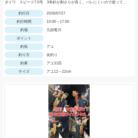
ダイワ スピード7.0号 3本針が刺さりが良く、バレにくいので使っています！
釣行日
2026/07/27
釣行時間
10:00～17:00
釣場
九頭竜川
ポイント
釣魚
アユ
釣り方
友釣り
釣果
アユ31匹
サイズ
アユ12～22cm