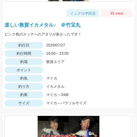
イシグロ半田店
35 view
楽しい敦賀イカメタル♪ ＠竹宝丸
ピンク色のスッテへのアタリが多かったです！
釣行日
2026/07/27
釣行時間
18:00～23:00
釣場
敦賀エリア
ポイント
釣魚
マイカ
釣り方
イカメタル
釣果
マイカ～34杯
サイズ
マイカ～パラソルサイズ