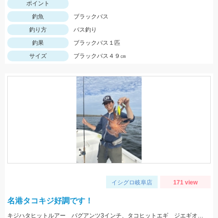
ポイント
釣魚
ブラックバス
釣り方
バス釣り
釣果
ブラックバス１匹
サイズ
ブラックバス４９㎝
イシグロ岐阜店
171 view
名港タコキジ好調です！
キジハタヒットルアー バグアンツ3インチ、タコヒットエギ ジエギオクタビアススッテ