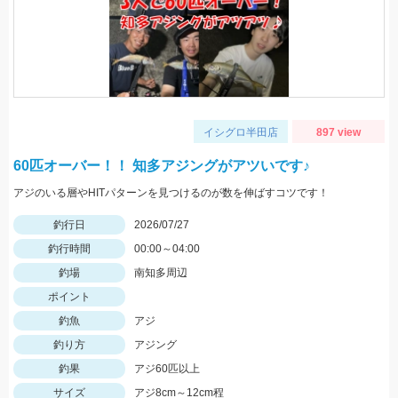
イシグロ半田店
897 view
60匹オーバー！！ 知多アジングがアツいです♪
アジのいる層やHITパターンを見つけるのが数を伸ばすコツです！
釣行日
2026/07/27
釣行時間
00:00～04:00
釣場
南知多周辺
ポイント
釣魚
アジ
釣り方
アジング
釣果
アジ60匹以上
サイズ
アジ8cm～12cm程