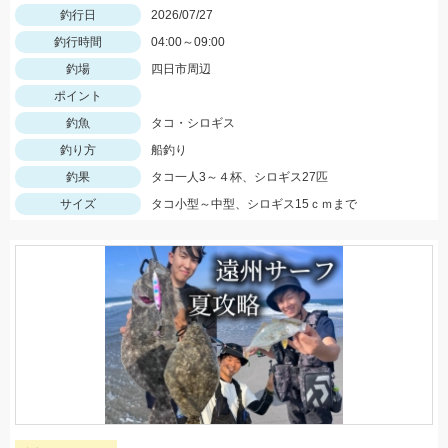
釣行日
2026/07/27
釣行時間
04:00～09:00
釣場
四日市周辺
ポイント
釣魚
タコ・シロギス
釣り方
船釣り
釣果
タコ一人3～４杯、シロギス27匹
サイズ
タコ小型～中型、シロギス15ｃｍまで