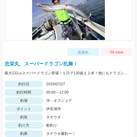
忠栄丸
56 view
忠栄丸、スーパードラゴン乱舞！
最大132㎝スーパードラゴン登場！１日で130超え２本！他にもドラゴン級爆発の凄い１日でした！
釣行日
2026/07/27
釣行時間
05:00～12:00
釣場
沖・オフショア
ポイント
伊良湖沖
釣魚
タチウオ
釣り方
船釣り
釣果
タチウオ爆釣ー！