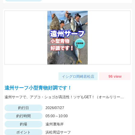
イシグロ岡崎若松店
96 view
遠州サーフ小型青物好調です！
遠州サーフで、アブコ・ショゴが高活性！ソゲもGET！（オールリリースさせて頂きました）ヒットルアーは、ジーク Ｆサーディン20ｇ 20ｇのサイズ感が良かったです！
釣行日
2026/07/27
釣行時間
05:00～10:00
釣場
遠州灘海岸
ポイント
浜松周辺サーフ