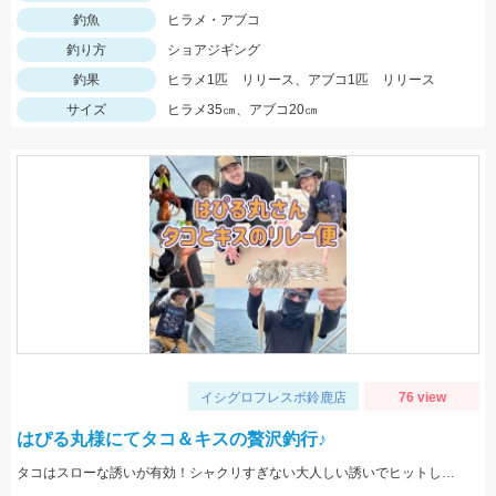
釣魚
ヒラメ・アブコ
釣り方
ショアジギング
釣果
ヒラメ1匹 リリース、アブコ1匹 リリース
サイズ
ヒラメ35㎝、アブコ20㎝
イシグロフレスポ鈴鹿店
76 view
はぴる丸様にてタコ＆キスの贅沢釣行♪
タコはスローな誘いが有効！シャクリすぎない大人しい誘いでヒットしました。