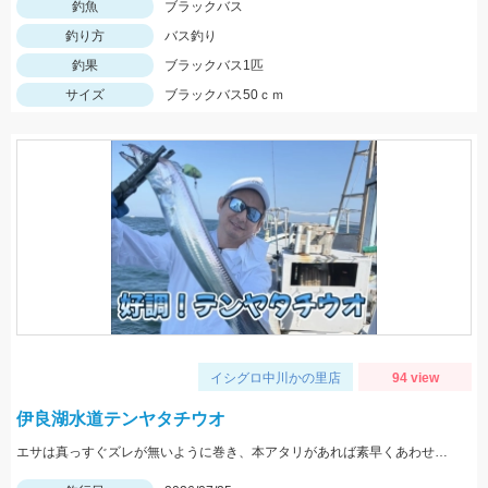
釣魚
ブラックバス
釣り方
バス釣り
釣果
ブラックバス1匹
サイズ
ブラックバス50ｃｍ
イシグロ中川かの里店
94 view
伊良湖水道テンヤタチウオ
エサは真っすぐズレが無いように巻き、本アタリがあれば素早くあわせ針を貫通させましょう