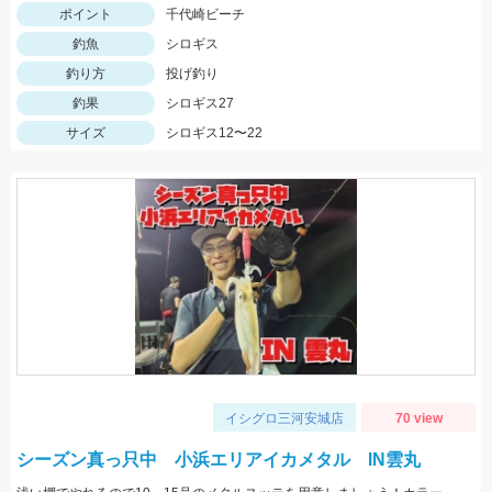
ポイント
千代崎ビーチ
釣魚
シロギス
釣り方
投げ釣り
釣果
シロギス27
サイズ
シロギス12〜22
イシグロ三河安城店
70 view
シーズン真っ只中 小浜エリアイカメタル IN雲丸