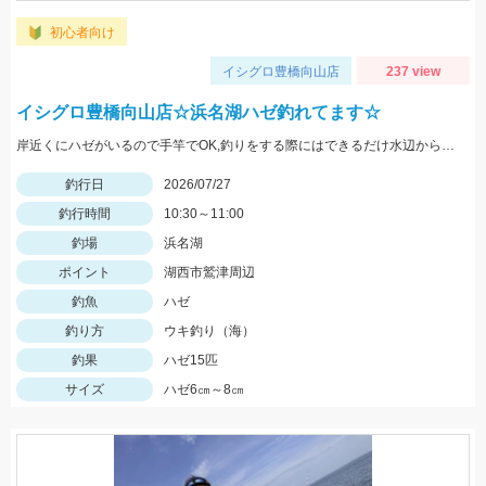
初心者向け
イシグロ豊橋向山店
237 view
イシグロ豊橋向山店☆浜名湖ハゼ釣れてます☆
岸近くにハゼがいるので手竿でOK,釣りをする際にはできるだけ水辺から離れて釣るとハゼの警戒が薄れ釣りやすくなりますよ。また暑いので暑さ対策や水分補給を忘れずに。
釣行日
2026/07/27
釣行時間
10:30～11:00
釣場
浜名湖
ポイント
湖西市鷲津周辺
釣魚
ハゼ
釣り方
ウキ釣り（海）
釣果
ハゼ15匹
サイズ
ハゼ6㎝～8㎝