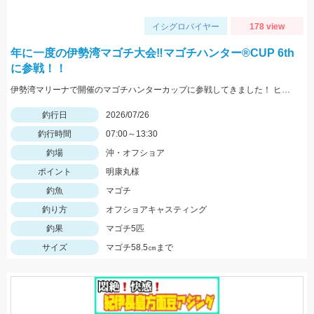
イシグロバイヤー
178 view
年に一度の伊勢湾マゴチ大会‼マゴチハンター®︎CUP 6th
に参戦！！
伊勢湾マリーナで開催のマゴチハンターカップに参戦してきました！ ヒットルアーはイージーラボ、水波、DUOジャンゴ、ドライブSSギルなど。
釣行日
2026/07/26
釣行時間
07:00～13:30
釣場
沖・オフショア
ポイント
明康丸様
釣魚
マゴチ
釣り方
オフショアキャスティング
釣果
マゴチ5匹
サイズ
マゴチ58.5㎝まで