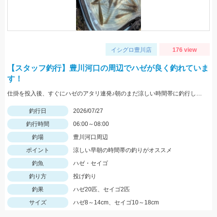
イシグロ豊川店
176 view
【スタッフ釣行】豊川河口の周辺でハゼが良く釣れていま
す！
仕掛を投入後、すぐにハゼのアタリ連発♪朝のまだ涼しい時間帯に釣行しました。針は7号使用、エサはゴールドイソメがおすすめです！
釣行日
2026/07/27
釣行時間
06:00～08:00
釣場
豊川河口周辺
ポイント
涼しい早朝の時間帯の釣りがオススメ
釣魚
ハゼ・セイゴ
釣り方
投げ釣り
釣果
ハゼ20匹、セイゴ2匹
サイズ
ハゼ8～14cm、セイゴ10～18cm