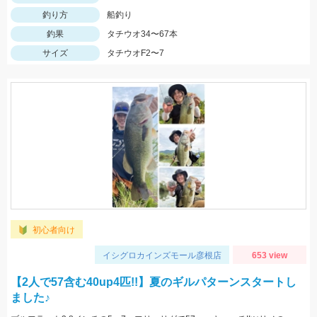
釣り方
船釣り
釣果
タチウオ34〜67本
サイズ
タチウオF2〜7
初心者向け
イシグロカインズモール彦根店
653 view
【2人で57含む40up4匹!!】夏のギルパターンスタートし
ました♪