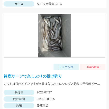
サイズ
タチウオ最大132㎝
ドラゴンズ
164 view
鈴鹿サーフで久しぶりの投げ釣り
いつもは筏がメインですが本日は久しぶりにシロギス釣りに千代崎ビーチへ 早朝にイシグロの自販機でゴールドイソメを購入しいざ千代崎ビーチへ、先客がたくさんいました。最初はセイゴの赤ちゃんが餌取りで苦労しましたが徐々にシロギスがヒットし帰る頃には他の魚の食い残しのエサでも食いついてきました。
釣行日
2026/07/27
釣行時間
05:00～09:15
釣場
鈴鹿周辺