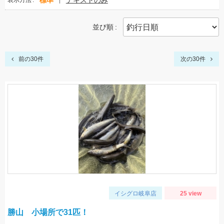
標準
テキストのみ
表示方法
並び順
前の30件
次の30件
イシグロ岐阜店
25 view
勝山 小場所で31匹！