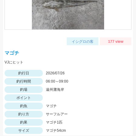
イシグロの客
177 view
マゴチ
VJにヒット
釣行日
2026/07/26
釣行時間
06:00～09:00
釣場
遠州灘海岸
ポイント
釣魚
マゴチ
釣り方
サーフルアー
釣果
マゴチ1匹
サイズ
マゴチ54cm