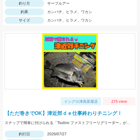
釣り方
サーフルアー
釣果
カンパチ、ヒラメ、ワカシ
サイズ
カンパチ、ヒラメ、ワカシ
イシグロ津高茶屋店
275 view
【ただ巻きでOK】津近郊ｄｅ仕事終わりチニング！
スナップで簡単に付けられる「Tsulino ファストフリーリグリーダー」が活躍！フックを「ダイワ シルバーウルフ フックSSストレート」に変えてフッキング率アップ！
釣行日
2026/07/27