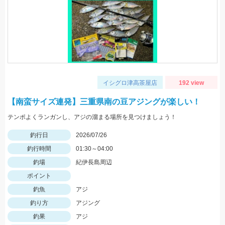
イシグロ津高茶屋店
192 view
【南蛮サイズ連発】三重県南の豆アジングが楽しい！
テンポよくランガンし、アジの溜まる場所を見つけましょう！
釣行日
2026/07/26
釣行時間
01:30～04:00
釣場
紀伊長島周辺
ポイント
釣魚
アジ
釣り方
アジング
釣果
アジ