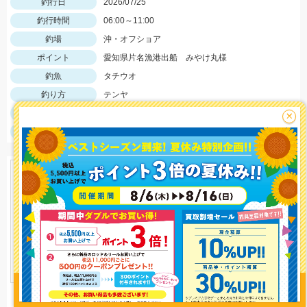
釣行日
2026/07/25
釣行時間
06:00～11:00
釣場
沖・オフショア
ポイント
愛知県片名漁港出船 みやけ丸様
釣魚
タチウオ
釣り方
テンヤ
釣果
タチウオ
×
サイズ
タチウオF4.5
釣り情報を
投稿する