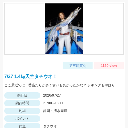
第三龍賀丸
1120 view
7/27 1.4㎏天竺タチウオ！
ここ最近では一番当たりが多く食いも良かったかな？ ジギングもやはり魚は細いもの多かったですが当たりの数は沢山あり数釣りは楽しめたようです。最大4本指サイズでいいサイズも多少混じりました。 エサ釣りは少し魚にクセがありテクニックが必要ですが、攻略できれば高釣果狙えます。 昨晩は天秤エサ釣りで天竺タチウオ1.4kg,あがりました。 まだまだ大物の気配もムンムンです！ エサ釣り38.55.67匹 サイズ2～7本指(最大1.4kg ) ジギング34.40匹 サイズ2～4本指
釣行日
2026/07/27
釣行時間
21:00～02:00
釣場
静岡・清水周辺
ポイント
釣魚
タチウオ