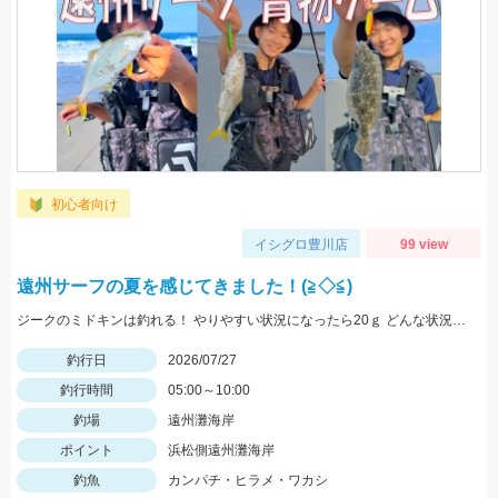
初心者向け
イシグロ豊川店
99 view
遠州サーフの夏を感じてきました！(≧◇≦)
ジークのミドキンは釣れる！ やりやすい状況になったら20ｇ どんな状況でも100ｍ以上飛ばすなら 40ｇがおすすめ
釣行日
2026/07/27
釣行時間
05:00～10:00
釣場
遠州灘海岸
ポイント
浜松側遠州灘海岸
釣魚
カンパチ・ヒラメ・ワカシ