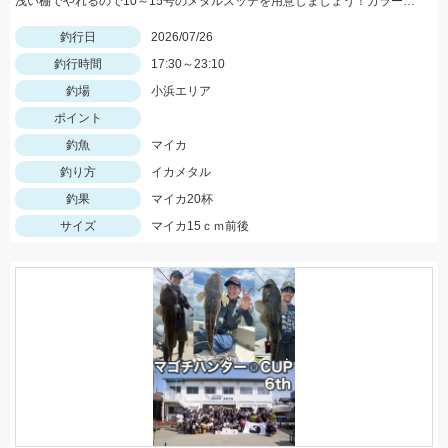
浅い棚でやれるので10～15号のメタルスッテを用意しましょう！カラーはピンクが良く当たりました！
釣行日
2026/07/26
釣行時間
17:30～23:10
釣場
小浜エリア
ポイント
釣魚
マイカ
釣り方
イカメタル
釣果
マイカ20杯
サイズ
マイカ15ｃｍ前後