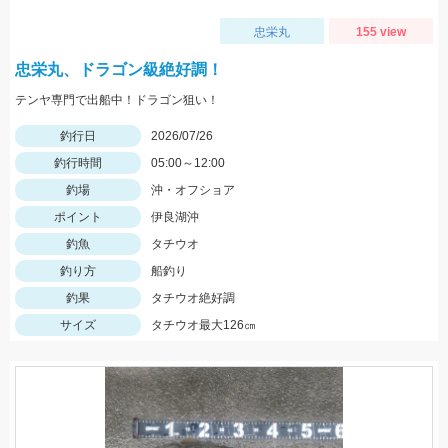
忠栄丸
155 view
忠栄丸、ドラゴン級絶好調！
テンヤ専門で出船中！ドラゴン狙い！
釣行日
2026/07/26
釣行時間
05:00～12:00
釣場
沖・オフショア
ポイント
伊良湖沖
釣魚
タチウオ
釣り方
船釣り
釣果
タチウオ絶好調
サイズ
タチウオ最大126㎝