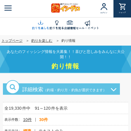
メ
イ
ショップ
ログイン
ン
コ
ン
釣りを楽しむ
釣りを知る
店舗情報
セール・イベント
テ
トップページ
釣りを楽しむ
釣り情報
ン
ツ
あなたのフィッシング情報を大募集！！喜びと悲しみをみんなに大公
に
開！！
移
釣り情報
動
詳細検索
（釣場・釣り方・釣魚が選択できます）
全
19,330
件中
91～120
件を表示
10件
30件
表示件数