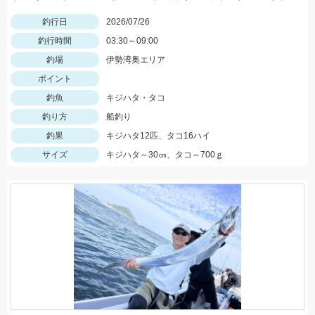
釣行日
2026/07/26
釣行時間
03:30～09:00
釣場
伊勢湾奥エリア
ポイント
釣魚
キジハタ・タコ
釣り方
船釣り
釣果
キジハタ12匹、タコ16ハイ
サイズ
キジハタ～30㎝、タコ～700ｇ