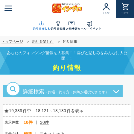
メ
イ
ショップ
ログイン
ン
コ
ン
釣りを楽しむ
釣りを知る
店舗情報
セール・イベント
テ
トップページ
釣りを楽しむ
釣り情報
ン
ツ
あなたのフィッシング情報を大募集！！喜びと悲しみをみんなに大公
に
開！！
移
釣り情報
動
詳細検索
（釣場・釣り方・釣魚が選択できます）
全
19,336
件中
18,121～18,130
件を表示
10件
30件
表示件数