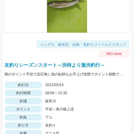
イシグロ 岐阜店 自称 友釣りフィールドスタッフ
893 view
友釣りシーズンスタート～渋柿より激渋釣行～
朝のポイント平岩で反応無し他の鮎師もお手上げ状態でポイント移動で角川橋上流に！瀬の中で５匹のみ追いも弱く渋い釣行でした
釣行日
2022/05/15
釣行時間
08:00～15:30
釣場
振草川
ポイント
平岩～角川橋上流
釣魚
アユ
釣り方
友釣り
釣果
アユ５匹