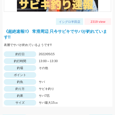
イシグロ半田店
2319 view
《超絶速報!!》 常滑周辺 只今サビキでサバが釣れていま
す!!
表層でサバが釣れているようです!!
釣行日
2022/05/15
釣行時間
13:00～13:30
釣場
その他
ポイント
釣魚
サバ
釣り方
サビキ釣り
釣果
サバ7匹
サイズ
サバ最大15㎝