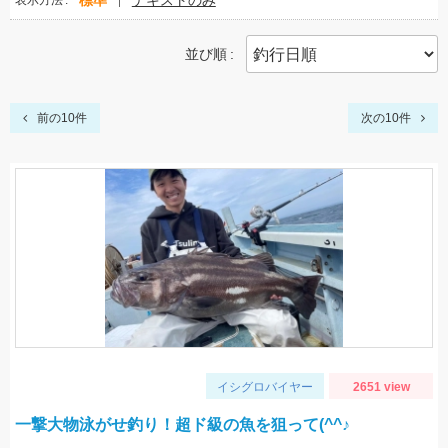
標準
テキストのみ
表示方法
並び順
前の10件
次の10件
イシグロバイヤー
2651 view
一撃大物泳がせ釣り！超ド級の魚を狙って(^^♪