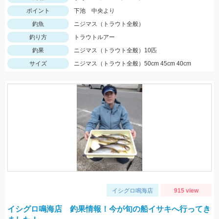
ポイント
下池 中央より
釣魚
ニジマス（トラウト全般）
釣り方
トラウトルアー
釣果
ニジマス（トラウト全般）10匹
サイズ
ニジマス（トラウト全般）50cm 45cm 40cm
イシグロ鳴海店
915 view
イシグロ鳴海店 釣果情報！今が旬の船イサキへ行ってき