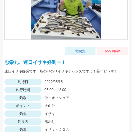
忠栄丸
655 view
忠栄丸、連日イサキ好調ー！
連日イサキ好調です！脂のりのりイサキチャンスですよ！是非どうぞ！
釣行日
2022/05/15
釣行時間
05:00～12:00
釣場
沖・オフショア
ポイント
大山沖
釣魚
イサキ
釣り方
船釣り
釣果
イサキ～２０匹