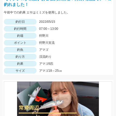
釣れました！
午前中での釣果 エサはミミズを使用しました。
釣行日
2022/05/15
釣行時間
07:00～13:00
釣場
狩野川
ポイント
狩野川支流
釣魚
アマゴ
釣り方
渓流釣り
釣果
アマゴ6匹
サイズ
アマゴ18～25㎝