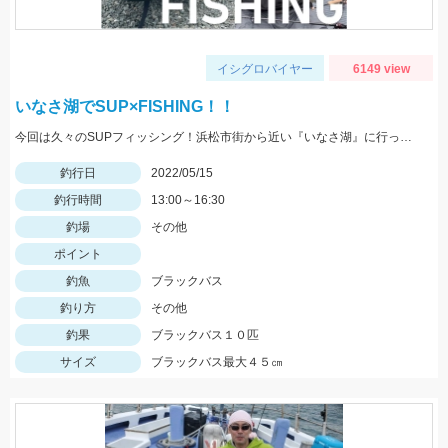
イシグロバイヤー
6149 view
いなさ湖でSUP×FISHING！！
今回は久々のSUPフィッシング！浜松市街から近い『いなさ湖』に行ってきました！！
釣行日
2022/05/15
釣行時間
13:00～16:30
釣場
その他
ポイント
釣魚
ブラックバス
釣り方
その他
釣果
ブラックバス１０匹
サイズ
ブラックバス最大４５㎝