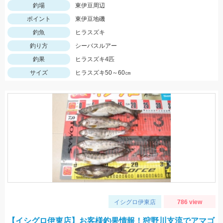
釣場
東伊豆周辺
ポイント
東伊豆地磯
釣魚
ヒラスズキ
釣り方
シーバスルアー
釣果
ヒラスズキ4匹
サイズ
ヒラスズキ50～60㎝
イシグロ伊東店
786 view
【イシグロ伊東店】お客様釣果情報！狩野川支流でアマゴ