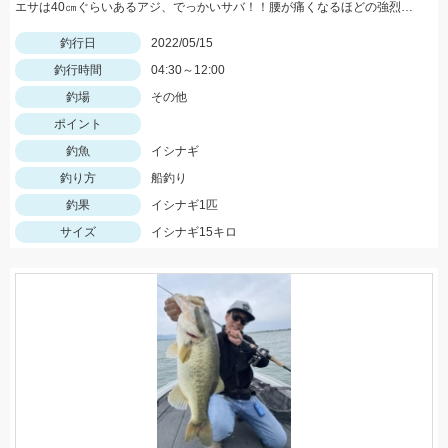
エサは40㎝ぐらいあるアジ、でっかいサバ！！腰が痛くなるほどの強烈な引き、ロマンです。
釣行日
2022/05/15
釣行時間
04:30～12:00
釣場
その他
ポイント
釣魚
イシナギ
釣り方
船釣り
釣果
イシナギ1匹
サイズ
イシナギ15キロ