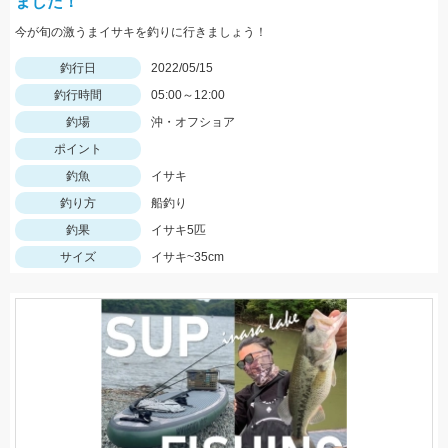
ました！
今が旬の激うまイサキを釣りに行きましょう！
釣行日
2022/05/15
釣行時間
05:00～12:00
釣場
沖・オフショア
ポイント
釣魚
イサキ
釣り方
船釣り
釣果
イサキ5匹
サイズ
イサキ~35cm