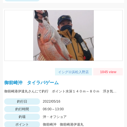
イシグロ浜松入野店
1045 view
御前崎沖 タイラバゲーム
御前崎港伊達丸さんにて釣行 ポイント水深１４０ｍ～８０ｍ 浮き気味のやる気のある真鯛を探す釣り方でした。
釣行日
2022/05/16
釣行時間
06:00～13:00
釣場
沖・オフショア
ポイント
御前崎沖 御前崎港伊達丸