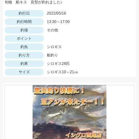
旬物 船キス 良型が釣れました♪
釣行日
2022/05/16
釣行時間
13:30～17:00
釣場
その他
ポイント
釣魚
シロギス
釣り方
船釣り
釣果
シロギス28匹
サイズ
シロギス10～21㎝