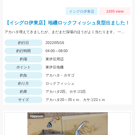
イシグロ伊東店
2205 view
【イシグロ伊東店】地磯ロックフィッシュ良型出ました！
アカハタ増えてきましたが、まだまだ深場のほうがよく当たります。 一誠ジャコバグ3.2インチのテキサスリグでヒット。
釣行日
2022/05/16
釣行時間
04:00～08:00
釣場
東伊豆周辺
ポイント
東伊豆地磯
釣魚
アカハタ・カサゴ
釣り方
ロックフィッシュ
釣果
アカハタ2匹、カサゴ1匹
サイズ
アカハタ20～35ｃｍ、カサゴ22ｃｍ