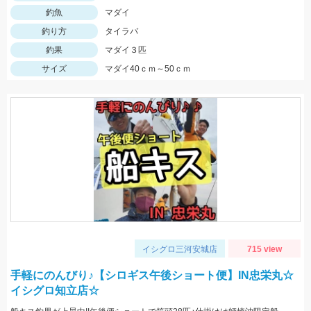
釣魚
マダイ
釣り方
タイラバ
釣果
マダイ３匹
サイズ
マダイ40ｃｍ～50ｃｍ
イシグロ三河安城店
715 view
手軽にのんびり♪【シロギス午後ショート便】IN忠栄丸☆
イシグロ知立店☆