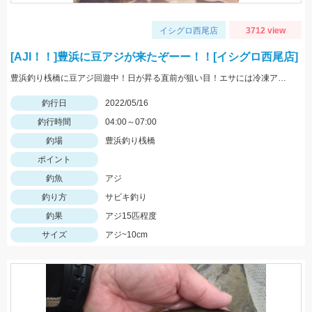
イシグロ西尾店
3712 view
[AJI！！]豊浜に豆アジが来たぞーー！！[イシグロ西尾店]
豊浜釣り桟橋に豆アジ回遊中！日が昇る直前が狙い目！エサには冷凍アミエビ＆王道アジを使用しました！
釣行日
2022/05/16
釣行時間
04:00～07:00
釣場
豊浜釣り桟橋
ポイント
釣魚
アジ
釣り方
サビキ釣り
釣果
アジ15匹程度
サイズ
アジ~10cm