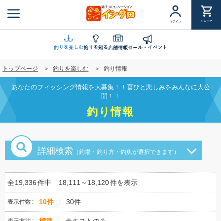
メ
イ
ショップ
ログイン
ン
コ
ン
釣りを楽しむ
釣りを知る
店舗情報
セール・イベント
テ
トップページ
釣りを楽しむ
釣り情報
ン
ツ
あなたのフィッシング情報を大募集！！喜びと悲しみをみんなに大公
に
開！！
移
釣り情報
動
詳細検索
（釣場・釣り方・釣魚が選択できます）
全
19,336
件中
18,111～18,120
件を表示
10件
30件
表示件数