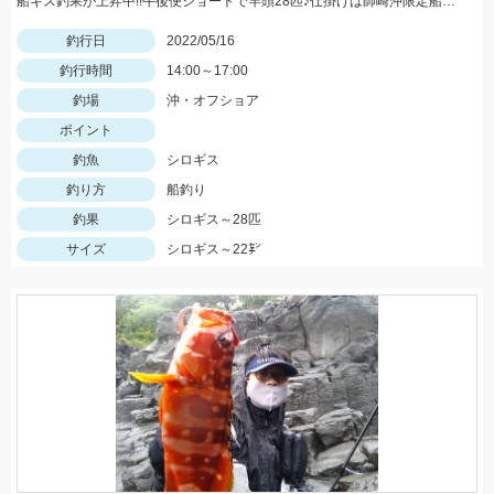
船キス釣果が上昇中!!午後便ショートで竿頭28匹♪仕掛けは師崎沖限定船キス仕掛け7号です♪
釣行日
2022/05/16
釣行時間
14:00～17:00
釣場
沖・オフショア
ポイント
釣魚
シロギス
釣り方
船釣り
釣果
シロギス～28匹
サイズ
シロギス～22㌢