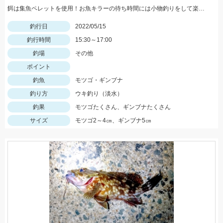
餌は集魚ペレットを使用！お魚キラーの待ち時間には小物釣りをして楽しみましょう！
釣行日
2022/05/15
釣行時間
15:30～17:00
釣場
その他
ポイント
釣魚
モツゴ・ギンブナ
釣り方
ウキ釣り（淡水）
釣果
モツゴたくさん、ギンブナたくさん
サイズ
モツゴ2～4㎝、ギンブナ5㎝