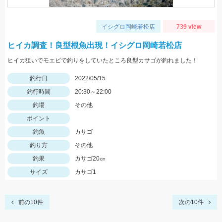
イシグロ岡崎若松店
739 view
ヒイカ調査！良型根魚出現！イシグロ岡崎若松店
ヒイカ狙いでモエビで釣りをしていたところ良型カサゴが釣れました！
釣行日
2022/05/15
釣行時間
20:30～22:00
釣場
その他
ポイント
釣魚
カサゴ
釣り方
その他
釣果
カサゴ20㎝
サイズ
カサゴ1
前の10件
次の10件