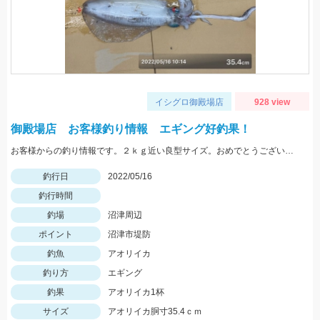
イシグロ御殿場店
928 view
御殿場店 お客様釣り情報 エギング好釣果！
お客様からの釣り情報です。２ｋｇ近い良型サイズ。おめでとうございます。
釣行日
2022/05/16
釣行時間
釣場
沼津周辺
ポイント
沼津市堤防
釣魚
アオリイカ
釣り方
エギング
釣果
アオリイカ1杯
サイズ
アオリイカ胴寸35.4ｃｍ