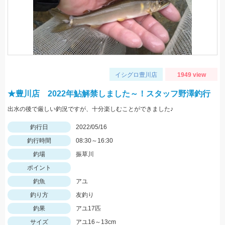
イシグロ豊川店
1949 view
★豊川店 2022年鮎解禁しました～！スタッフ野澤釣行
出水の後で厳しい釣況ですが、十分楽しむことができました♪
釣行日
2022/05/16
釣行時間
08:30～16:30
釣場
振草川
ポイント
釣魚
アユ
釣り方
友釣り
釣果
アユ17匹
サイズ
アユ16～13cm