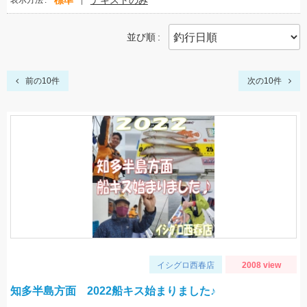
標準
テキストのみ
表示方法
並び順
前の10件
次の10件
イシグロ西春店
2008 view
知多半島方面 2022船キス始まりました♪