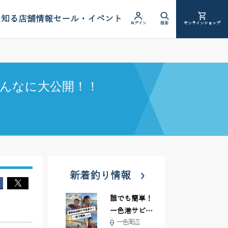
を知る
店舗情報
セール・イベント
ログイン
検索
オンラインショップ
んなに大公開！！
新着釣り情報
誰でも簡単！
一色港サビキ
一色周辺
＆ちょい投げ