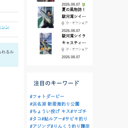
2026.08.07
夏の風物詩！
駿河湾シイラ
沖・オフショア
キャスティン
ッシン
グ行ってきま
2026.08.07
駿河湾シイラ
した！！
キャスティン
沖・オフショア
グ行ってきま
られるル
した！
2026.08.07
注目のキーワード
#フォトダービー
#浜名湖 新居海釣り公園
#ちょうい投げ キス
#マゴチ
#タコ
#鮎ルアー
#サビキ釣り
#アジング
#りんくう釣り護岸