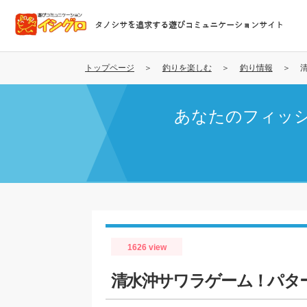
メ
イ
タノシサを追求する遊びコミュニケーションサイト
ン
コ
ン
トップページ
釣りを楽しむ
釣り情報
テ
ン
あなたのフィッ
ツ
に
移
動
1626 view
清水沖サワラゲーム！パタ