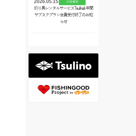
2026.05.15
店舗情報
釣り具レンタルサービスTsulikali 年間
サブスクプラン会員受付終了のお知
らせ