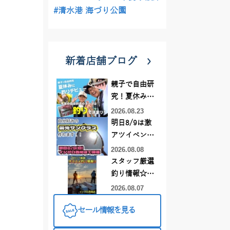
#清水港 海づり公園
新着店舗ブログ
親子で自由研
究！夏休みに
釣りデビュー
2026.08.23
明日8/9は激
アツイベント
日！！！～オ
2026.08.08
ーダー偏光グ
スタッフ厳選
ラス受注会～
釣り情報☆彡
連休は何釣り
2026.08.07
に行こう
セール情報を見る
♪【イシグロ
西尾店】