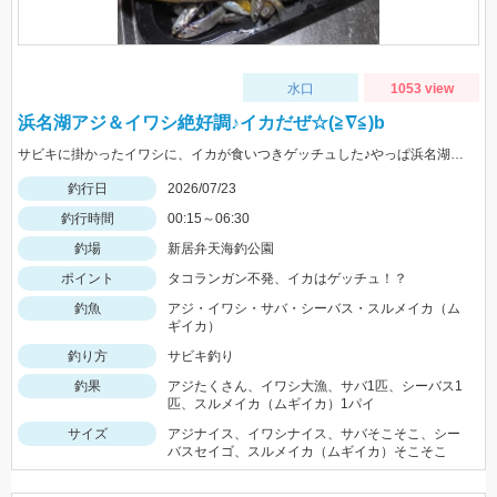
水口
1053 view
浜名湖アジ＆イワシ絶好調♪イカだぜ☆(≧∇≦)b
サビキに掛かったイワシに、イカが食いつきゲッチュした♪やっぱ浜名湖ドリーム♡
釣行日
2026/07/23
釣行時間
00:15～06:30
釣場
新居弁天海釣公園
ポイント
タコランガン不発、イカはゲッチュ！？
釣魚
アジ・イワシ・サバ・シーバス・スルメイカ（ム
ギイカ）
釣り方
サビキ釣り
釣果
アジたくさん、イワシ大漁、サバ1匹、シーバス1
匹、スルメイカ（ムギイカ）1パイ
サイズ
アジナイス、イワシナイス、サバそこそこ、シー
バスセイゴ、スルメイカ（ムギイカ）そこそこ