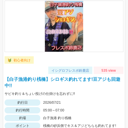
初心者向け
イシグロフレスポ鈴鹿店
535 view
【白子漁港釣り桟橋】シロギス釣れてます!豆アジも回遊
中!!
サビキ釣り＆ちょい投げの仕掛けを忘れずに!!
釣行日
2026/07/21
釣行時間
05:00～07:00
釣場
白子漁港 釣り桟橋
ポイント
桟橋の砂浜側でキス＆アジどちらも釣れてます!