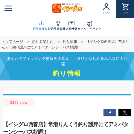
メ
イ
ショップ
ログイン
ン
コ
ン
釣りを楽しむ
釣りを知る
店舗情報
セール・イベント
テ
トップページ
釣りを楽しむ
釣り情報
【イシグロ西春店】常滑り
ン
んくう釣り護岸にてアミパターンシーバス好調‼
ツ
に
あなたのフィッシング情報を大募集！！喜びと悲しみをみんなに大公
移
開！！
動
釣り情報
2205 view
【イシグロ西春店】常滑りんくう釣り護岸にてアミパタ
ーンシーバス好調‼