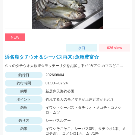
NEW
水口
626 view
浜名湖タチウオ＆シーバス再来♪魚種豊富☆
久々のタチウオ大歓迎☆モッチーリグをお試し中♪ギガアジ.カマスどこじゃ？
釣行日
2026/08/04
釣行時間
01:00～07:24
釣場
新居弁天海釣公園
ポイント
釣れてる人のモノマネが上達近道かもね？
釣魚
イワシ・シーバス・タチウオ・メゴチ・コノシ
ロ・ムツ
釣り方
シーバスルアー
釣果
イワシそこそこ、シーバス3匹、タチウオ1本、メ
ゴチ3匹、コノシロ1匹、ムツ1匹