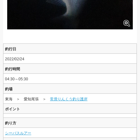
釣行日
2022/02/24
釣行時間
04:30～05:30
釣場
東海 ＞ 愛知尾張 ＞
常滑りんくう釣り護岸
ポイント
釣り方
シーバスルアー