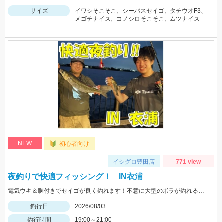
サイズ
イワシそこそこ、シーバスセイゴ、タチウオF3、
メゴチナイス、コノシロそこそこ、ムツナイス
NEW
初心者向け
イシグロ豊田店
771 view
夜釣りで快適フィッシング！ IN衣浦
電気ウキ＆胴付きでセイゴが良く釣れます！不意に大型のボラが釣れることもあるので、ネットがあると安心です。
釣行日
2026/08/03
釣行時間
19:00～21:00