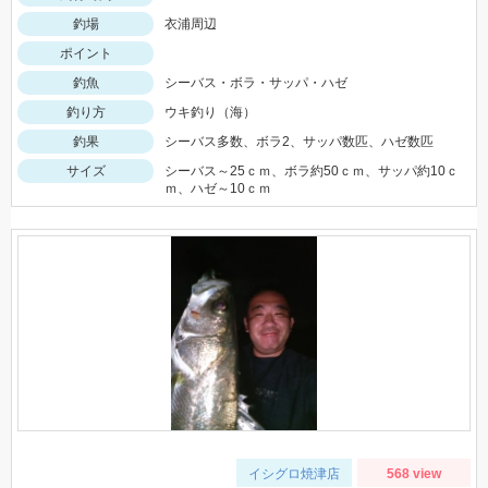
釣場
衣浦周辺
ポイント
釣魚
シーバス・ボラ・サッパ・ハゼ
釣り方
ウキ釣り（海）
釣果
シーバス多数、ボラ2、サッパ数匹、ハゼ数匹
サイズ
シーバス～25ｃｍ、ボラ約50ｃｍ、サッパ約10ｃ
ｍ、ハゼ～10ｃｍ
イシグロ焼津店
568 view