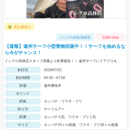
初心者向け
イシグロ浜松高林店
1260 view
【速報】遠州サーフ小型青物回遊中！！サーフを始めるな
ら今がチャンス！
イシグロ高林店スタッフ高橋より釣果報告！！ 遠州サーフにてアブコ＆シオなど小型青物回遊中！！
釣行日
2026/07/22
釣行時間
04:30～07:00
釣場
遠州灘海岸
ポイント
釣魚
カンパチ・ワラサ・ブリ
釣り方
サーフルアー
釣果
カンパチ２匹、ワラサ・ブリ１匹
サイズ
カンパチ25ｃｍ前後、ワラサ・ブリ30ｃｍ前後