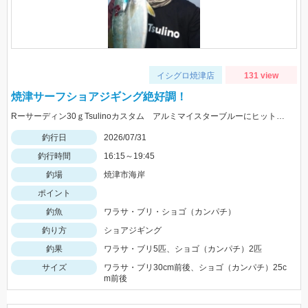
イシグロ焼津店
131 view
焼津サーフショアジギング絶好調！
Rーサーディン30ｇTsulinoカスタム アルミマイスターブルーにヒット！マズメにはアカキンカラーも有効です！
釣行日
2026/07/31
釣行時間
16:15～19:45
釣場
焼津市海岸
ポイント
釣魚
ワラサ・ブリ・ショゴ（カンパチ）
釣り方
ショアジギング
釣果
ワラサ・ブリ5匹、ショゴ（カンパチ）2匹
サイズ
ワラサ・ブリ30cm前後、ショゴ（カンパチ）25c
m前後