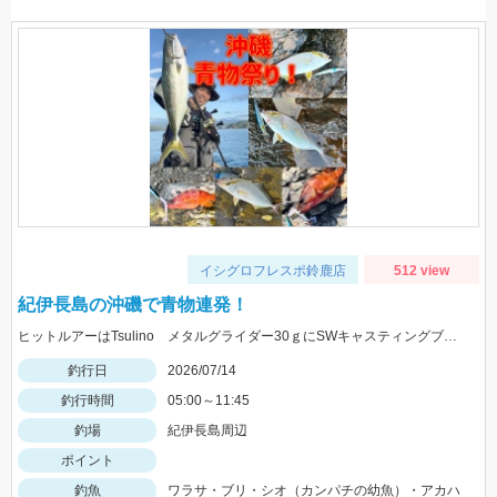
イシグロフレスポ鈴鹿店
512 view
紀伊長島の沖磯で青物連発！
ヒットルアーはTsulino メタルグライダー30ｇにSWキャスティングブレードの組合せ！回遊チャンスに備えてブレード系で仕留めよう！
釣行日
2026/07/14
釣行時間
05:00～11:45
釣場
紀伊長島周辺
ポイント
釣魚
ワラサ・ブリ・シオ（カンパチの幼魚）・アカハ