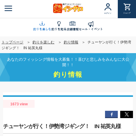
メ
イ
ショップ
ログイン
ン
コ
ン
釣りを楽しむ
釣りを知る
店舗情報
セール・イベント
テ
トップページ
釣りを楽しむ
釣り情報
チューヤンが行く！伊勢湾
ン
ジギング！ IN 祐英丸様
ツ
に
あなたのフィッシング情報を大募集！！喜びと悲しみをみんなに大公
移
開！！
動
釣り情報
1673 view
チューヤンが行く！伊勢湾ジギング！ IN 祐英丸様