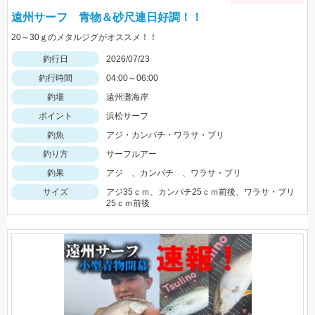
遠州サーフ 青物＆砂尺連日好調！！
20～30ｇのメタルジグがオススメ！！
釣行日
2026/07/23
釣行時間
04:00～06:00
釣場
遠州灘海岸
ポイント
浜松サーフ
釣魚
アジ・カンパチ・ワラサ・ブリ
釣り方
サーフルアー
釣果
アジ 、カンパチ 、ワラサ・ブリ
サイズ
アジ35ｃｍ、カンパチ25ｃｍ前後、ワラサ・ブリ
25ｃｍ前後