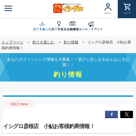
メ
イ
ショップ
ログイン
ン
コ
ン
釣りを楽しむ
釣りを知る
店舗情報
セール・イベント
テ
トップページ
釣りを楽しむ
釣り情報
イシグロ彦根店 小鮎お客
ン
様釣果情報！
ツ
に
あなたのフィッシング情報を大募集！！喜びと悲しみをみんなに大公
移
開！！
動
釣り情報
1612 view
イシグロ彦根店 小鮎お客様釣果情報！