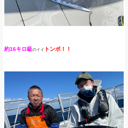
約16キロ級
トンボ！！
のイイ