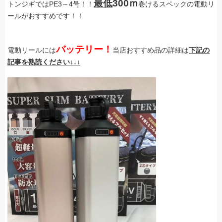
最低
300ｍ
トンジギではPE3～4号！！
巻けるスペックの電動リ
ールがおすすめです！！
バッテリー！
電動リールには
当店おすすめ品の詳細は
下記の
記事を熟読ください↓↓↓