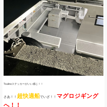
Tsulinoステッカーがいい感じ！！
超快適船
マグロジギング
さあ！！
でいざ！！
へ！！