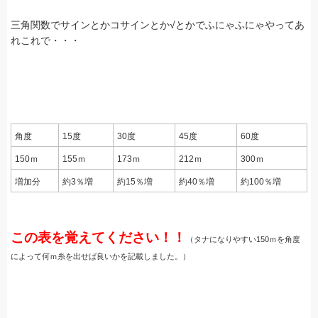
三角関数でサインとかコサインとか√とかでふにゃふにゃやってあ
れこれで・・・
角度
15度
30度
45度
60度
150ｍ
155ｍ
173ｍ
212ｍ
300ｍ
増加分
約3％増
約15％増
約40％増
約100％増
この表を覚えてください！！
（タナになりやすい150ｍを角度
によって何ｍ糸を出せば良いかを記載しました。）