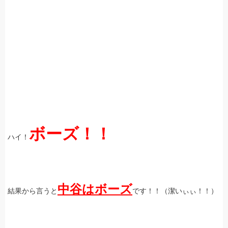
ボーズ！！
ハイ！
中谷はボーズ
結果から言うと
です！！（潔いぃぃ！！）