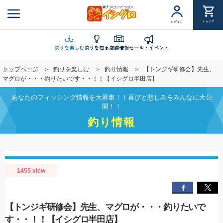
メ
イ
ショップ
ログイン
ン
コ
ン
釣りを楽しむ
釣りを知る
店舗情報
セール・イベント
テ
トップページ
釣りを楽しむ
釣り情報
【トンジギ研修会】先生、
ン
マグロが・・・釣りたいです・・！！【イシグロ半田店】
ツ
に
あなたのフィッシング情報を大募集！！喜びと悲しみをみんなに大公
移
開！！
動
釣り情報
1455 view
【トンジギ研修会】先生、マグロが・・・釣りたいで
す・・！！【イシグロ半田店】