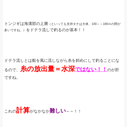
トンジギは海溝部の上層
（といっても支持タナは大体、100～～180ｍの間が
をドテラ流しで釣るのが基本！！
多いですね。）
ドテラ流しとは船を風に流しながら糸を斜めにして釣ることにな
糸の放出量＝水深
ではない！！
るので、
のが肝
ですね。
計算
難しい
これの
がなかなか
～～！！