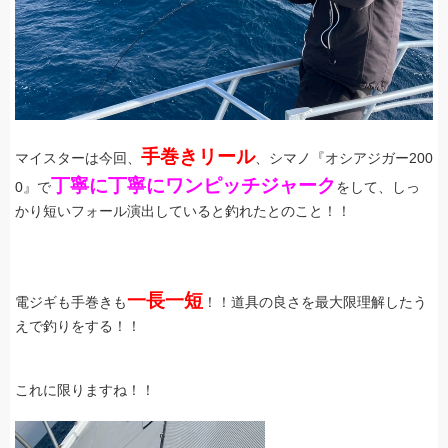
手巻きリール
マイスターは今回、
、シマノ『オシアジガー200
丁寧に丁寧にワンピッチジャーク
0』で
をして、しっ
かり短いフォール演出していると釣れたとのこと！！
一長一短
電ジギも手巻きも
！！道具の良さを最大限理解したう
えで釣りをする！！
これに限りますね！！