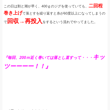
二回程
この日は割と潮が早く、400ｇのジグを使っていても、
巻き上げ
て落とすを繰り返すと糸が60度以上になってしまうの
回収→再投入
で
をするという流れでやってました。
キッ
『毎回、200ｍ近く巻いては落とし直すって・・・
ツーーーー！！』