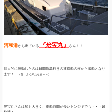
『光宝丸』
河和港
から出ている
さん！！
個人的に感動したのは日間賀島行きの連絡船の横から出船となり
ます！！
（昔、よく来たなあ～～）
光宝丸さんは船も大きく、乗船時間が長いトンジギでも・・・超