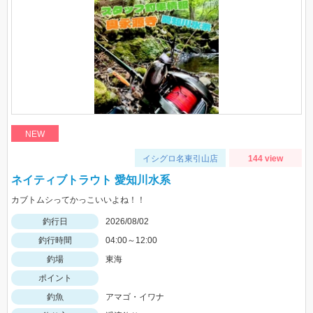
NEW
イシグロ名東引山店
144 view
ネイティブトラウト 愛知川水系
カブトムシってかっこいいよね！！
釣行日
2026/08/02
釣行時間
04:00～12:00
釣場
東海
ポイント
釣魚
アマゴ・イワナ