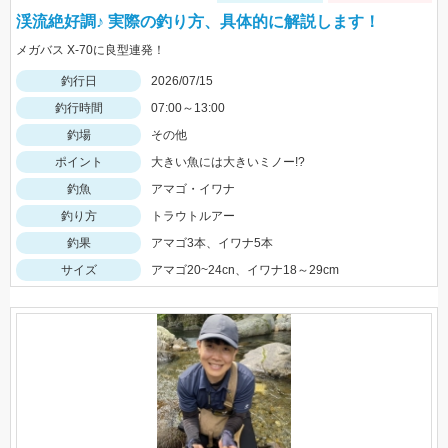
渓流絶好調♪ 実際の釣り方、具体的に解説します！
メガバス X-70に良型連発！
釣行日
2026/07/15
釣行時間
07:00～13:00
釣場
その他
ポイント
大きい魚には大きいミノー!?
釣魚
アマゴ・イワナ
釣り方
トラウトルアー
釣果
アマゴ3本、イワナ5本
サイズ
アマゴ20~24cn、イワナ18～29cm