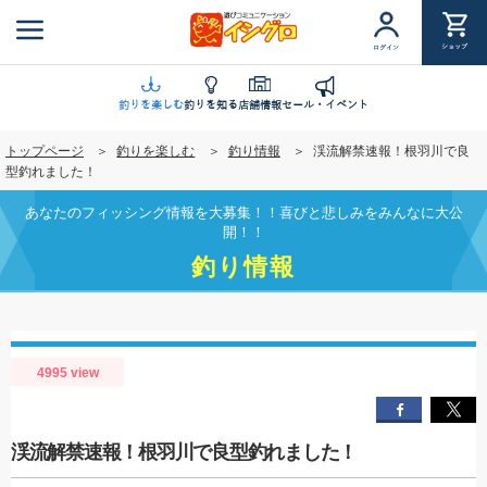
メ
イ
ショップ
ログイン
ン
コ
ン
釣りを楽しむ
釣りを知る
店舗情報
セール・イベント
テ
トップページ
釣りを楽しむ
釣り情報
渓流解禁速報！根羽川で良
ン
型釣れました！
ツ
に
あなたのフィッシング情報を大募集！！喜びと悲しみをみんなに大公
移
開！！
動
釣り情報
4995 view
渓流解禁速報！根羽川で良型釣れました！