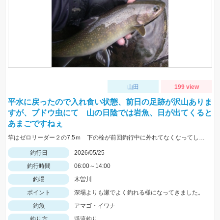
山田
199 view
平水に戻ったので入れ食い状態、前日の足跡が沢山ありま
すが、ブドウ虫にて 山の日陰では岩魚、日が出てくると
あまごですねぇ
竿はゼロリーダー２の7.5ｍ 下の栓が前回釣行中に外れてなくなってしまいました。再購入後、使用前にしっかりと締めましたが、ズーム格納後に竿を回すと下の栓が緩んでしまいます。また無くすところでした。ゼロリーダー1を持っていますがその様な事は無いので メーカーに改善してほしいですねぇ。あくまでも個人的見解ですよ
釣行日
2026/05/25
釣行時間
06:00～14:00
釣場
木曽川
ポイント
深場よりも瀬でよく釣れる様になってきました。
釣魚
アマゴ・イワナ
釣り方
渓流釣り