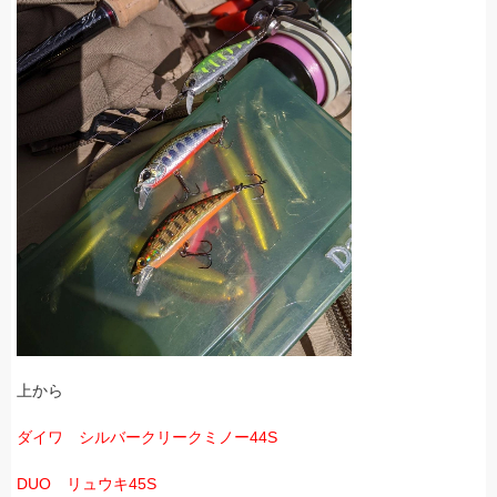
上から
ダイワ シルバークリークミノー44S
DUO リュウキ45S