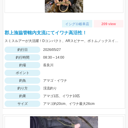
イシグロ岐阜店
209 view
郡上漁協管轄内支流にてイワナ高活性！
スミスルアーが大活躍！Dコンパクト、ARスピナー、ボトムノックスイマーⅡ
釣行日
2026/05/27
釣行時間
08:30～14:00
釣場
長良川
ポイント
釣魚
アマゴ・イワナ
釣り方
渓流釣り
釣果
アマゴ1匹、イワナ10匹
サイズ
アマゴ約20cm、イワナ最大26cm