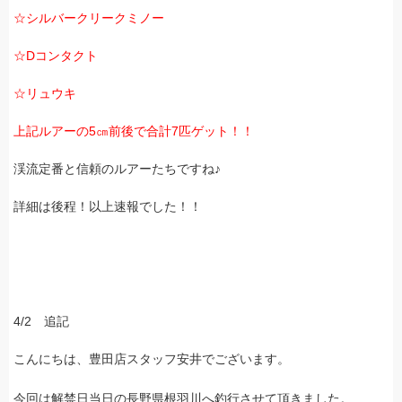
☆シルバークリークミノー
☆Dコンタクト
☆リュウキ
上記ルアーの5㎝前後で合計7匹ゲット！！
渓流定番と信頼のルアーたちですね♪
詳細は後程！以上速報でした！！
4/2 追記
こんにちは、豊田店スタッフ安井でございます。
今回は解禁日当日の長野県根羽川へ釣行させて頂きました。