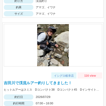
釣り方
渓流釣り
釣果
アマゴ、イワナ
サイズ
アマゴ、イワナ
イシグロ岐阜店
116 view
吉田川で渓流ルアー釣りしてきました！
ヒットルアーはスミス Dコンパクト38 Dコンパクト45 Dインサイト44 を使用。体高の良いアマゴ多く、楽しめました。
釣行日
2026/07/29
釣行時間
07:00～16:00