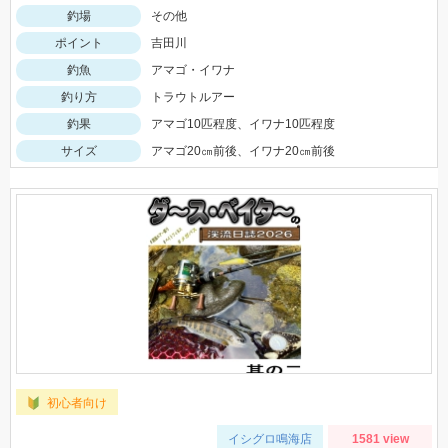
釣場
その他
ポイント
吉田川
釣魚
アマゴ・イワナ
釣り方
トラウトルアー
釣果
アマゴ10匹程度、イワナ10匹程度
サイズ
アマゴ20㎝前後、イワナ20㎝前後
初心者向け
イシグロ鳴海店
1581 view