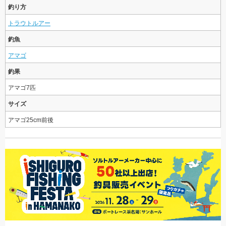
釣り方
トラウトルアー
釣魚
アマゴ
釣果
アマゴ7匹
サイズ
アマゴ25cm前後