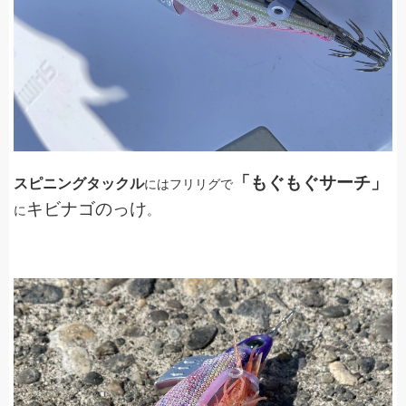
「もぐもぐサーチ」
スピニングタックル
にはフリリグで
キビナゴのっけ
に
。