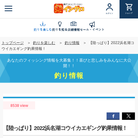
メ
イ
ショップ
ログイン
ン
コ
ン
釣りを楽しむ
釣りを知る
店舗情報
セール・イベント
テ
トップページ
釣りを楽しむ
釣り情報
【陸っぱり】2022浜名湖コ
ン
ウイカエギング釣果情報！
ツ
に
あなたのフィッシング情報を大募集！！喜びと悲しみをみんなに大公
移
開！！
動
釣り情報
8538 view
【陸っぱり】2022浜名湖コウイカエギング釣果情報！