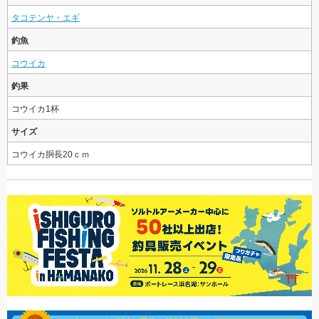
タコテンヤ・エギ
釣魚
コウイカ
釣果
コウイカ1杯
サイズ
コウイカ胴長20ｃｍ