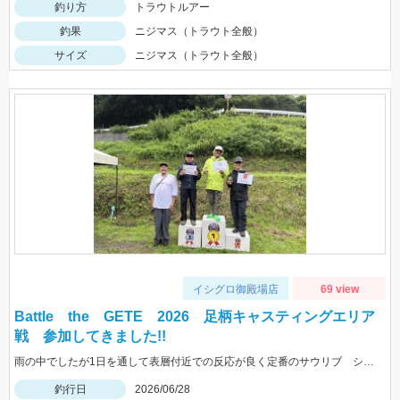
釣り方
トラウトルアー
釣果
ニジマス（トラウト全般）
サイズ
ニジマス（トラウト全般）
イシグロ御殿場店
69 view
Battle the GETE 2026 足柄キャスティングエリア
戦 参加してきました!!
雨の中でしたが1日を通して表層付近での反応が良く定番のサウリブ シャースFe0.4ｇ、0.6ｇ ロデオクラフト ファットモカＪｒＳＲＨＦに反応が良かったです。
釣行日
2026/06/28