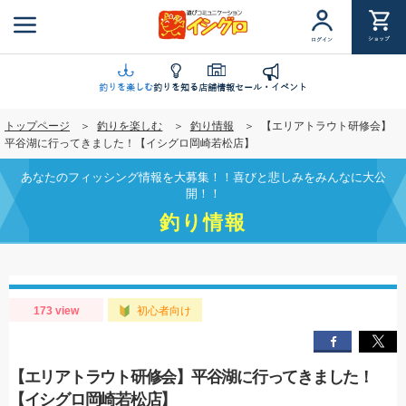
メ
イ
ショップ
ログイン
ン
コ
ン
釣りを楽しむ
釣りを知る
店舗情報
セール・イベント
テ
トップページ
釣りを楽しむ
釣り情報
【エリアトラウト研修会】
ン
平谷湖に行ってきました！【イシグロ岡崎若松店】
ツ
に
あなたのフィッシング情報を大募集！！喜びと悲しみをみんなに大公
移
開！！
動
釣り情報
173 view
初心者向け
【エリアトラウト研修会】平谷湖に行ってきました！
【イシグロ岡崎若松店】