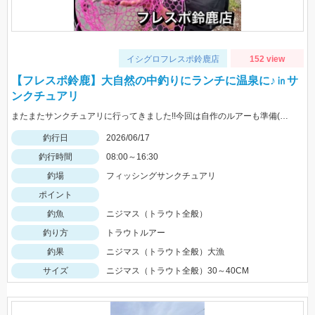
イシグロフレスポ鈴鹿店
152 view
【フレスポ鈴鹿】大自然の中釣りにランチに温泉に♪㏌サ
ンクチュアリ
またまたサンクチュアリに行ってきました!!今回は自作のルアーも準備(笑)またまた大爆釣で一日楽しめました!!HITルアーはなんでも!!
釣行日
2026/06/17
釣行時間
08:00～16:30
釣場
フィッシングサンクチュアリ
ポイント
釣魚
ニジマス（トラウト全般）
釣り方
トラウトルアー
釣果
ニジマス（トラウト全般）大漁
サイズ
ニジマス（トラウト全般）30～40CM