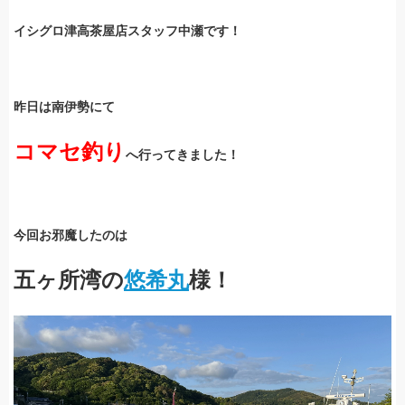
イシグロ津高茶屋店スタッフ中瀬です！
昨日は南伊勢にて
コマセ釣り
へ行ってきました！
今回お邪魔したのは
五ヶ所湾の
悠希丸
様！