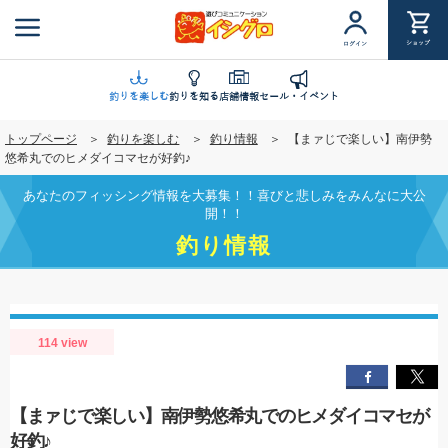
メ
イ
ショップ
ログイン
ン
コ
ン
釣りを楽しむ
釣りを知る
店舗情報
セール・イベント
テ
トップページ
釣りを楽しむ
釣り情報
【まァじで楽しい】南伊勢
ン
悠希丸でのヒメダイコマセが好釣♪
ツ
に
あなたのフィッシング情報を大募集！！喜びと悲しみをみんなに大公
移
開！！
動
釣り情報
114 view
【まァじで楽しい】南伊勢悠希丸でのヒメダイコマセが
好釣♪