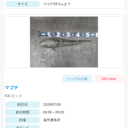
サイズ
マゴチ58.5㎝まで
イシグロの客
183 view
マゴチ
VJにヒット
釣行日
2026/07/26
釣行時間
06:00～09:00
釣場
遠州灘海岸
ポイント