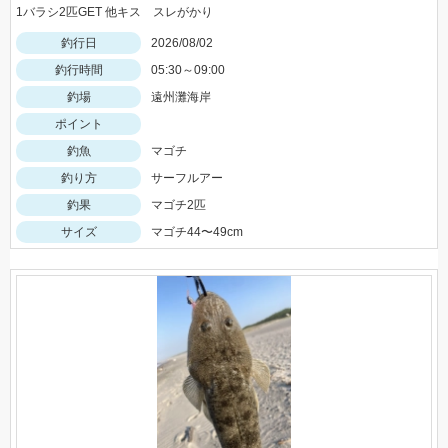
1バラシ2匹GET 他キス スレがかり
釣行日
2026/08/02
釣行時間
05:30～09:00
釣場
遠州灘海岸
ポイント
釣魚
マゴチ
釣り方
サーフルアー
釣果
マゴチ2匹
サイズ
マゴチ44〜49cm