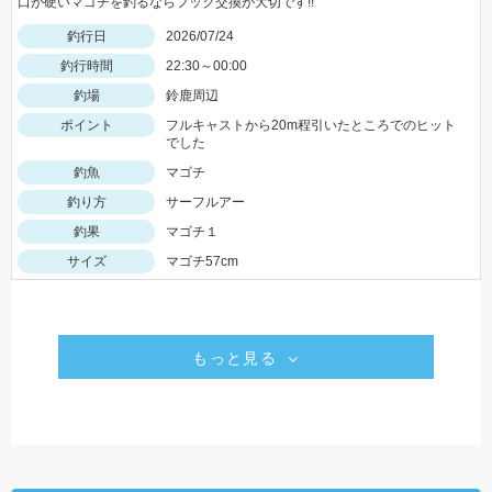
口が硬いマゴチを釣るならフック交換が大切です!!
釣行日
2026/07/24
釣行時間
22:30～00:00
釣場
鈴鹿周辺
ポイント
フルキャストから20m程引いたところでのヒット
でした
釣魚
マゴチ
釣り方
サーフルアー
釣果
マゴチ１
サイズ
マゴチ57cm
もっと見る