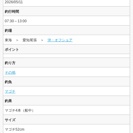
2026/05/11
釣行時間
07:30～13:00
釣場
東海 ＞ 愛知尾張 ＞
沖・オフショア
ポイント
釣り方
その他
釣魚
マゴチ
釣果
マゴチ4本（船中）
サイズ
マゴチ52cm