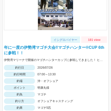
イシグロバイヤー
181 view
年に一度の伊勢湾マゴチ大会‼マゴチハンター®︎CUP 6th
に参戦！！
伊勢湾マリーナで開催のマゴチハンターカップに参戦してきました！ ヒットルアーはイージーラボ、水波、DUOジャンゴ、ドライブSSギルなど。
釣行日
2026/07/26
釣行時間
07:00～13:30
釣場
沖・オフショア
ポイント
明康丸様
釣魚
マゴチ
釣り方
オフショアキャスティング
釣果
マゴチ5匹