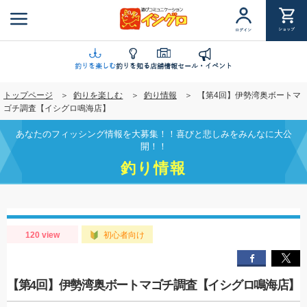
メ
イ
ショップ
ログイン
ン
コ
ン
釣りを楽しむ
釣りを知る
店舗情報
セール・イベント
テ
トップページ
釣りを楽しむ
釣り情報
【第4回】伊勢湾奥ボートマ
ン
ゴチ調査【イシグロ鳴海店】
ツ
に
あなたのフィッシング情報を大募集！！喜びと悲しみをみんなに大公
移
開！！
動
釣り情報
120 view
初心者向け
【第4回】伊勢湾奥ボートマゴチ調査【イシグロ鳴海店】