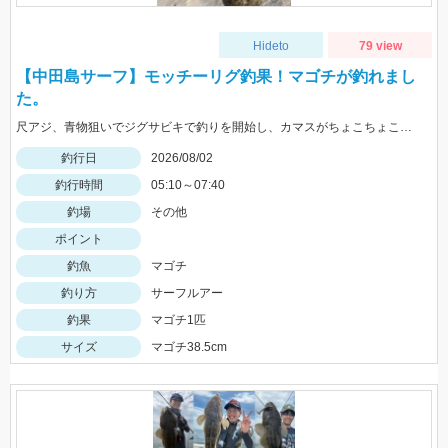
Hideto
79 view
【中田島サーフ】モッチーリグ釣果！マゴチが釣れまし
た。
尺アジ、青物狙いでジグサビキで釣りを開始し、カマスがちょこちょこ釣れるものの、狙いの魚は釣れず…。そこで先週、スズキ、イシモチを釣ることができたモッチーリグをセット！スパテラを使ってシャクりながら誘っていると、ゴンっと強い当たりがあり、なかなか歯ごたえのある引きを楽しみながら慎重に引き上げると、正体はマゴチでした。人生初マゴチの喜びと、モッチーリグで釣れたことの驚きでとても充実した釣行でした。絡まないし、ちゃんと釣れるし、モッチーリグに心から感謝しています( ´ ▽ ` )ﾉ
釣行日
2026/08/02
釣行時間
05:10～07:40
釣場
その他
ポイント
釣魚
マゴチ
釣り方
サーフルアー
釣果
マゴチ1匹
サイズ
マゴチ38.5cm