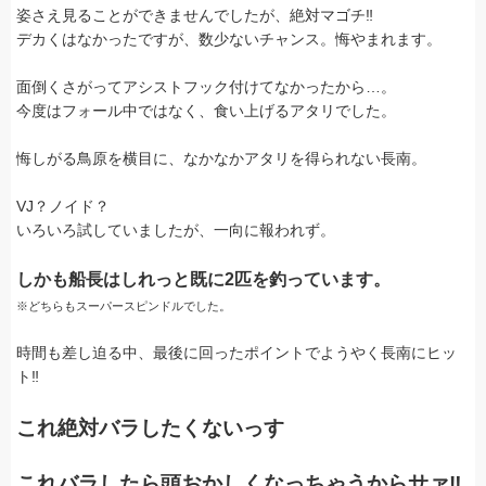
姿さえ見ることができませんでしたが、絶対マゴチ‼
デカくはなかったですが、数少ないチャンス。悔やまれます。
面倒くさがってアシストフック付けてなかったから…。
今度はフォール中ではなく、食い上げるアタリでした。
悔しがる鳥原を横目に、なかなかアタリを得られない長南。
VJ？ノイド？
いろいろ試していましたが、一向に報われず。
しかも船長はしれっと既に2匹を釣っています。
※どちらもスーパースピンドルでした。
時間も差し迫る中、最後に回ったポイントでようやく長南にヒッ
ト‼
これ絶対バラしたくないっす
これバラしたら頭おかしくなっちゃうからサァ‼