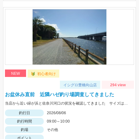
NEW
初心者向け
イシグロ豊橋向山店
294 view
お盆休み直前 近隣ハゼ釣り場調査してきました
当店から近い緑が浜と佐奈川河口の状況を確認してきました サイズはまだ小さめ 針サイズは6号がよさそうです
釣行日
2026/08/06
釣行時間
09:00～10:00
釣場
その他
ポイント