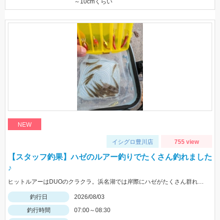
～10cmくらい
NEW
イシグロ豊川店
755 view
【スタッフ釣果】ハゼのルアー釣りでたくさん釣れました
♪
ヒットルアーはDUOのクラクラ。浜名湖では岸際にハゼがたくさん群れているのが見えます。ハゼ用のルアーを底に当てながらゆっくり巻くだけ！ハゼがたくさんアタックしてきて面白いです。
釣行日
2026/08/03
釣行時間
07:00～08:30