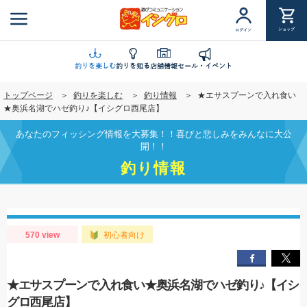
メ
イ
ショップ
ログイン
ン
コ
ン
釣りを楽しむ
釣りを知る
店舗情報
セール・イベント
テ
トップページ
釣りを楽しむ
釣り情報
★エサスプーンで入れ食い
ン
★奥浜名湖でハゼ釣り♪【イシグロ西尾店】
ツ
に
あなたのフィッシング情報を大募集！！喜びと悲しみをみんなに大公
移
開！！
動
釣り情報
570 view
初心者向け
★エサスプーンで入れ食い★奥浜名湖でハゼ釣り♪【イシ
グロ西尾店】