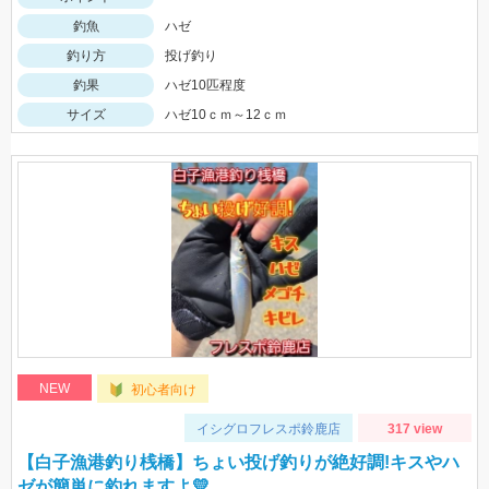
釣魚
ハゼ
釣り方
投げ釣り
釣果
ハゼ10匹程度
サイズ
ハゼ10ｃｍ～12ｃｍ
NEW
初心者向け
イシグロフレスポ鈴鹿店
317 view
【白子漁港釣り桟橋】ちょい投げ釣りが絶好調!キスやハ
ゼが簡単に釣れますよ💛