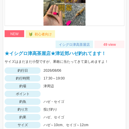
NEW
初心者向け
イシグロ津高茶屋店
49 view
★イシグロ津高茶屋店★津近郊ハゼ釣れてます！
サイズはまだまだ小型ですが、果敢に当たってきて楽しめますよ！
釣行日
2026/08/06
釣行時間
17:30～19:00
釣場
津周辺
ポイント
釣魚
ハゼ・セイゴ
釣り方
投げ釣り
釣果
ハゼ、セイゴ
サイズ
ハゼ～10cm、セイゴ～12cm