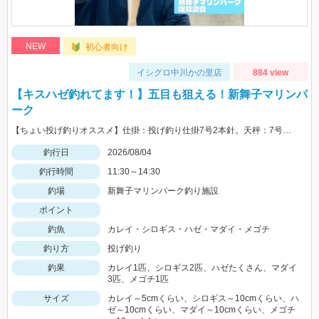
NEW
初心者向け
イシグロ中川かの里店
884 view
【キスハゼ釣れてます！】五目も狙える！新舞子マリンパ
ーク
【ちょい投げ釣りオススメ】仕掛：投げ釣り仕掛7号2本針。天秤：7号。エサ：石ゴカイorゴールドイソメ。誘い方：サビいて止めての繰り返し。
釣行日
2026/08/04
釣行時間
11:30～14:30
釣場
新舞子マリンパーク釣り施設
ポイント
釣魚
カレイ・シロギス・ハゼ・マダイ・メゴチ
釣り方
投げ釣り
釣果
カレイ1匹、シロギス2匹、ハゼたくさん、マダイ
3匹、メゴチ1匹
サイズ
カレイ～5cmくらい、シロギス～10cmくらい、ハ
ゼ～10cmくらい、マダイ～10cmくらい、メゴチ