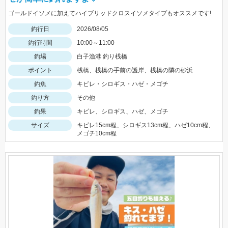
ゴールドイソメに加えてハイブリッドクロスイソメタイプもオススメです!
釣行日
2026/08/05
釣行時間
10:00～11:00
釣場
白子漁港 釣り桟橋
ポイント
桟橋、桟橋の手前の護岸、桟橋の隣の砂浜
釣魚
キビレ・シロギス・ハゼ・メゴチ
釣り方
その他
釣果
キビレ、シロギス、ハゼ、メゴチ
サイズ
キビレ15cm程、シロギス13cm程、ハゼ10cm程、
メゴチ10cm程