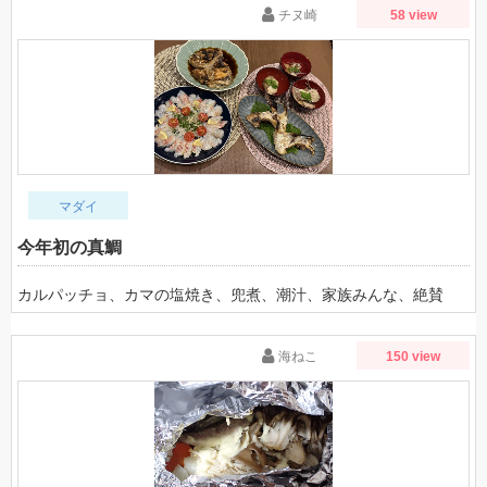
チヌ崎
58 view
マダイ
今年初の真鯛
カルパッチョ、カマの塩焼き、兜煮、潮汁、家族みんな、絶賛
海ねこ
150 view