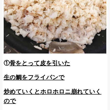
①
骨をとって皮を引いた
生の鯛をフライパンで
炒めていくと
ホロホロニ崩れていく
ので