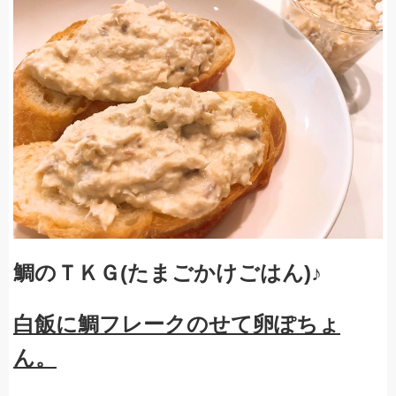
鯛のＴＫＧ(たまごかけごはん)♪
白飯に鯛フレークのせて卵ぽちょ
ん。