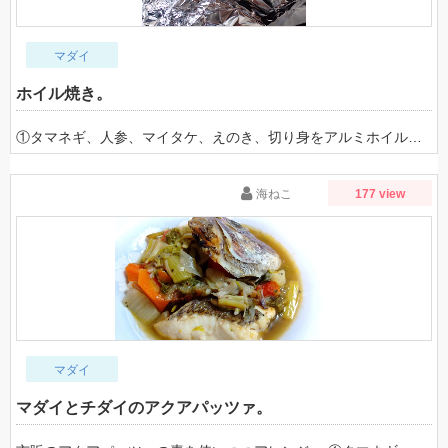
マダイ
ホイル焼き。
①タマネギ、人参、マイタケ、えのき、切り身をアルミホイルの上に載せる。 ②塩少々＋マヨネーズ。 ③オーブンにて焼く。（ホイル焼き対応のメニューがあればそちらで） ④お好みで醤油を足しても。 肉厚かつ身がしまっていて内臓脂肪の乗った魚であったため、今回は煮込みや蒸しメインで身がふっくらするよう調理しました。中身の煮付けとは別に、カマ、ハラミ、ハラモで作っても美味しかったです。骨に気をつけつつ無駄なく。
海ねこ
177 view
マダイ
マダイとチダイのアクアパッツァ。