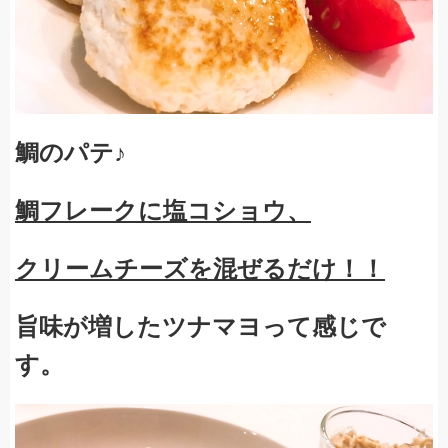
鯛のパテ♪
鯛フレークに塩コショウ、
クリームチーズを混ぜるだけ！！
旨味が増したツナマヨって感じで
す。