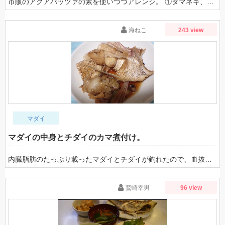
市販のアクアパッツァの素を使いつつアレンジ。 ①タマネギ、セロリ、人参をたっぷり刻んでアクアパッツァの素と合わせてしんなりするまで煮込む。 ②アラはグリルで大まかに焼いておく。（時短、身崩れ防止、臭みが軽くなる） ③①にアラを足して煮込む。骨が散ってしまうので混ぜない。お玉で何度か出汁をかける程度。お酒を少しかけてもよい。 ④煮込んでいる間にフライパン＋オリーブオイルで切り身を裏表ともに焼き目がつくまで焼く。 ⑤③にミニトマトをたっぷり投入。お好みでマイタケなどキノコ類も入れる。 ⑥④の焼いた切り身も投入。お好みで煮込んで完成。食べきれない時は冷蔵庫保存で翌日レンジで温めても良し。 ミニトマトの酸味でさっぱりしている。セロリ、タマネギ、人参には臭み消しの役割もあり、そのまま具として食べられる。
海ねこ
243 view
マダイ
マダイの中身とチダイのカマ煮付け。
内臓脂肪のたっぷり載ったマダイとチダイが釣れたので、血抜きをしっかりした上で、心臓、胃袋、肝、白子、内臓脂肪の一部を綺麗に剥がして煮付けてみた。自分は元々アニサキスや鮮度落ち対策でロックアイス2袋＋塩2握りと一緒に袋詰めにして凍らせた状態で持ち帰る。そうすると中身も凍って取りだしやすい気がする。胆嚢、腸は取り除くこと。肝は水質により。黒ずんだ肝も避ける。 ①綺麗に洗う。胃袋は裏返して裏表ともに。 ②砂糖、醤油、酒を目分量で6：3：1。水も少量。カマから出汁がでるので今回は昆布なし。 ③煮立ったら火を消し味をしみこませる。あまり長くつけないこと。
鷲崎幸男
96 view