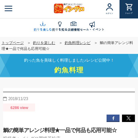
メ
イ
ショップ
ログイン
ン
コ
ン
釣りを楽しむ
釣りを知る
店舗情報
セール・イベント
テ
トップページ
釣りを楽しむ
釣魚料理レシピ
鯛の簡単アレンジ料
ン
理★一品で何品も応用可能☆
ツ
に
釣った魚を美味しく料理しました♪レシピ公開中！
移
釣魚料理
動
2018/11/23
6286 view
鯛の簡単アレンジ料理★一品で何品も応用可能☆