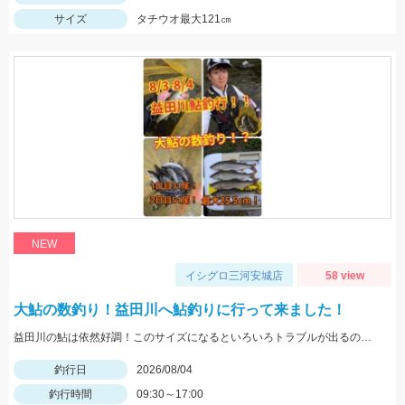
サイズ
タチウオ最大121㎝
NEW
イシグロ三河安城店
58 view
大鮎の数釣り！益田川へ鮎釣りに行って来ました！
益田川の鮎は依然好調！このサイズになるといろいろトラブルが出るので仕掛けは太めがおすすめです！針は7.5号～８号！三河安城店岩崎釣行
釣行日
2026/08/04
釣行時間
09:30～17:00