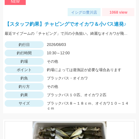
NEW
イシグロ豊川店
1068 view
【スタッフ釣果】チャビングでオイカワ＆小バス連発♪
最近マイブームの「チャビング」で川の小魚狙い。綺麗なオイカワが飛び出しました♪途中からはブラックバスの子供がスプーンやスピナーに連続ヒットしてきました。
釣行日
2026/08/03
釣行時間
10:30～12:00
釣場
その他
ポイント
釣場によっては遊漁証が必要な場合あります
釣魚
ブラックバス・オイカワ
釣り方
その他
釣果
ブラックバス１０匹、オイカワ２匹
サイズ
ブラックバス８～１８ｃｍ、オイカワ１０～１４
ｃｍ