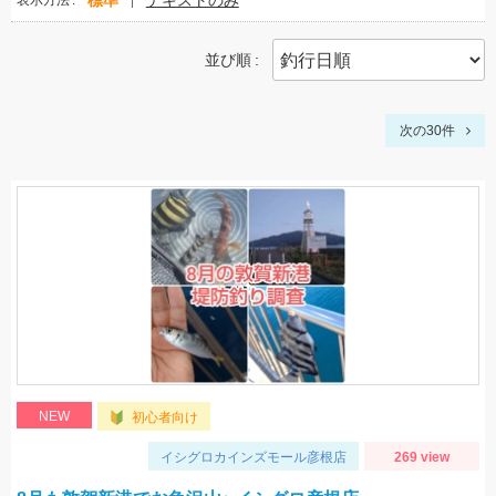
標準
テキストのみ
表示方法
並び順
次の30件
NEW
初心者向け
イシグロカインズモール彦根店
269 view