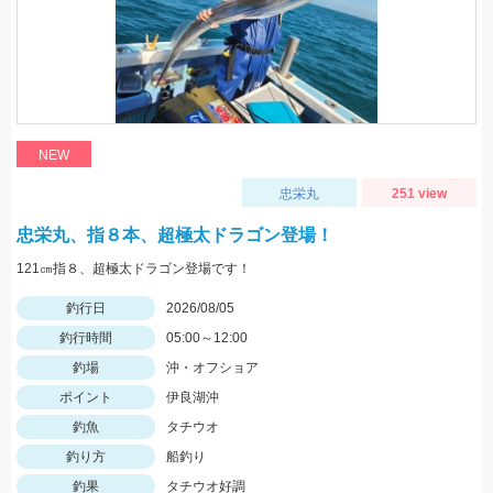
NEW
忠栄丸
251 view
忠栄丸、指８本、超極太ドラゴン登場！
121㎝指８、超極太ドラゴン登場です！
釣行日
2026/08/05
釣行時間
05:00～12:00
釣場
沖・オフショア
ポイント
伊良湖沖
釣魚
タチウオ
釣り方
船釣り
釣果
タチウオ好調