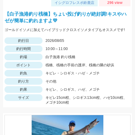
イシグロフレスポ鈴鹿店
296 view
【白子漁港釣り桟橋】ちょい投げ釣りが絶好調!キスやハ
ゼが簡単に釣れますよ💛
ゴールドイソメに加えてハイブリッドクロスイソメタイプもオススメです!
釣行日
2026/08/05
釣行時間
10:00～11:00
釣場
白子漁港 釣り桟橋
ポイント
桟橋、桟橋の手前の護岸、桟橋の隣の砂浜
釣魚
キビレ・シロギス・ハゼ・メゴチ
釣り方
その他
釣果
キビレ、シロギス、ハゼ、メゴチ
サイズ
キビレ15cm程、シロギス13cm程、ハゼ10cm程、
メゴチ10cm程