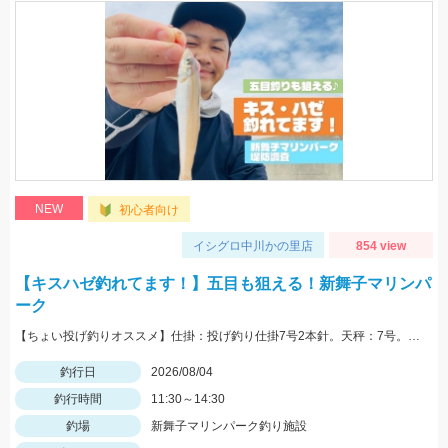
NEW
初心者向け
イシグロ中川かの里店
854 view
【キスハゼ釣れてます！】五目も狙える！新舞子マリンパ
ーク
【ちょい投げ釣りオススメ】仕掛：投げ釣り仕掛7号2本針。天秤：7号。エサ：石ゴカイorゴールドイソメ。誘い方：サビいて止めての繰り返し。
釣行日
2026/08/04
釣行時間
11:30～14:30
釣場
新舞子マリンパーク釣り施設