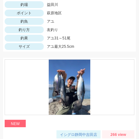
釣場
益田川
ポイント
萩原地区
釣魚
アユ
釣り方
友釣り
釣果
アユ31～51尾
サイズ
アユ最大25.5cm
NEW
イシグロ静岡中吉田店
266 view