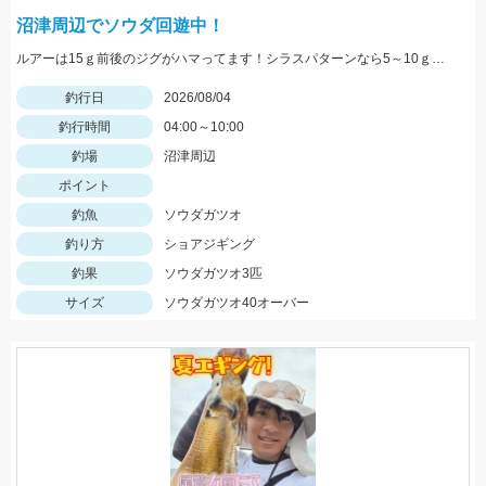
沼津周辺でソウダ回遊中！
ルアーは15ｇ前後のジグがハマってます！シラスパターンなら5～10ｇのジグが強いです！ＳＬＳで狙うのがおすすめ！
釣行日
2026/08/04
釣行時間
04:00～10:00
釣場
沼津周辺
ポイント
釣魚
ソウダガツオ
釣り方
ショアジギング
釣果
ソウダガツオ3匹
サイズ
ソウダガツオ40オーバー