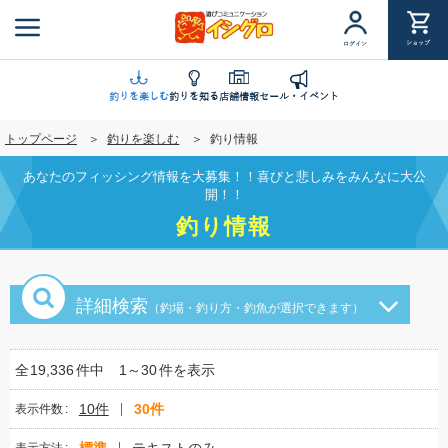
メ
イ
ショップ
ログイン
ン
コ
ン
釣りを楽しむ
釣りを知る
店舗情報
セール・イベント
テ
トップページ
釣りを楽しむ
釣り情報
ン
ツ
あなたのフィッシング情報を大募集！！喜びと悲しみをみんなに大公
に
開！！
移
釣り情報
動
詳細検索
（釣場・釣り方・釣魚が選択できます）
全
19,336
件中
1～30
件を表示
10件
30件
表示件数