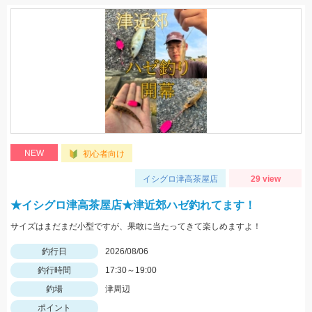
NEW
初心者向け
イシグロ津高茶屋店
29 view
★イシグロ津高茶屋店★津近郊ハゼ釣れてます！
サイズはまだまだ小型ですが、果敢に当たってきて楽しめますよ！
釣行日
2026/08/06
釣行時間
17:30～19:00
釣場
津周辺
ポイント