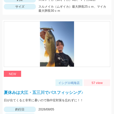
サイズ
スルメイカ（ムギイカ）最大胴長25ｃｍ、マイカ
最大胴長30ｃｍ
NEW
イシグロ鳴海店
57 view
夏休みは大江・五三川でバスフィッシング♪
日が出てくると非常に暑いので熱中症対策を忘れずに！！
釣行日
2026/08/05