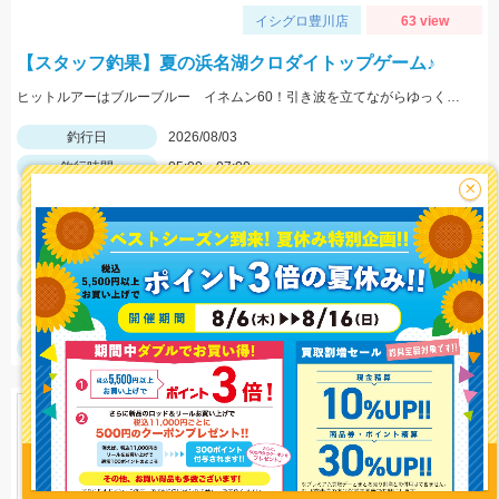
イシグロ豊川店
63 view
【スタッフ釣果】夏の浜名湖クロダイトップゲーム♪
ヒットルアーはブルーブルー イネムン60！引き波を立てながらゆっくり水面をタダ巻き。単発でしたがバシュッと気持ちよくバイトが出ました☆
釣行日
2026/08/03
釣行時間
05:00～07:00
×
釣場
浜名湖
ポイント
やはり朝マズメはチャンスタイム！
釣魚
クロダイ
釣り方
クロダイルアー
釣果
クロダイ１匹
サイズ
クロダイ25ｃｍ
釣り情報を
投稿する