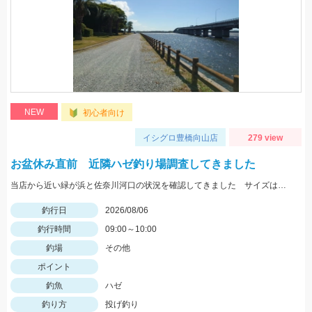
NEW
初心者向け
イシグロ豊橋向山店
279 view
お盆休み直前 近隣ハゼ釣り場調査してきました
当店から近い緑が浜と佐奈川河口の状況を確認してきました サイズはまだ小さめ 針サイズは6号がよさそうです
釣行日
2026/08/06
釣行時間
09:00～10:00
釣場
その他
ポイント
釣魚
ハゼ
釣り方
投げ釣り