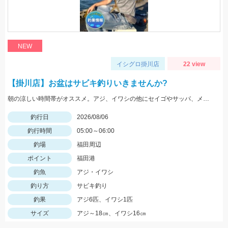
NEW
イシグロ掛川店
22 view
【掛川店】お盆はサビキ釣りいきませんか?
朝の涼しい時間帯がオススメ。アジ、イワシの他にセイゴやサッパ、メッキなども。仕掛けは『Tsulinoママカリ4号、ケイムラスキン4号』でOK。餌付け器で針にエサを付ければアタリはかなり増えますよ♪
釣行日
2026/08/06
釣行時間
05:00～06:00
釣場
福田周辺
ポイント
福田港
釣魚
アジ・イワシ
釣り方
サビキ釣り
釣果
アジ6匹、イワシ1匹
サイズ
アジ～18㎝、イワシ16㎝