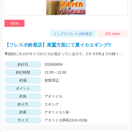
NEW
イシグロフレスポ鈴鹿店
351 view
【フレスポ鈴鹿店】尾鷲方面にて夏イカエギング!!
季節的に大小のサイズのイカが混ざっているので、2.5~3.5号までの様々なサイズを持っていきましょう!!
釣行日
2026/08/04
釣行時間
11:00～12:00
釣場
尾鷲周辺
ポイント
釣魚
アオリイカ
釣り方
エギング
釣果
アオリイカ１杯
サイズ
アオリイカ胴長22cm 410g