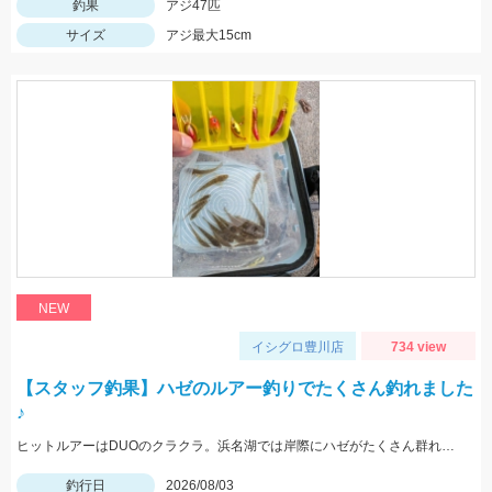
釣果
アジ47匹
サイズ
アジ最大15cm
NEW
イシグロ豊川店
734 view
【スタッフ釣果】ハゼのルアー釣りでたくさん釣れました
♪
ヒットルアーはDUOのクラクラ。浜名湖では岸際にハゼがたくさん群れているのが見えます。ハゼ用のルアーを底に当てながらゆっくり巻くだけ！ハゼがたくさんアタックしてきて面白いです。
釣行日
2026/08/03