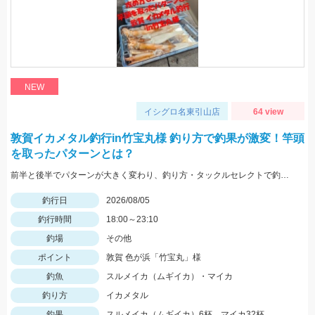
NEW
イシグロ名東引山店
64 view
敦賀イカメタル釣行in竹宝丸様 釣り方で釣果が激変！竿頭
を取ったパターンとは？
前半と後半でパターンが大きく変わり、釣り方・タックルセレクトで釣果に差が出た日でした。最近の傾向としてケイムラ系カラーは必須ですので必ず持って行ってください。
釣行日
2026/08/05
釣行時間
18:00～23:10
釣場
その他
ポイント
敦賀 色が浜「竹宝丸」様
釣魚
スルメイカ（ムギイカ）・マイカ
釣り方
イカメタル
釣果
スルメイカ（ムギイカ）6杯、マイカ32杯