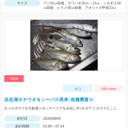
サイズ
アジ15㎝前後、カワハギ10㎝～13㎝、シロギス18
㎝前後、ヒラメ35㎝前後、アオリイカ甲長13㎝
NEW
水口
682 view
浜名湖タチウオ＆シーバス再来♪魚種豊富☆
久々のタチウオ大歓迎☆モッチーリグをお試し中♪ギガアジ.カマスどこじゃ？
釣行日
2026/08/04
釣行時間
01:00～07:24