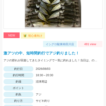
NEW
初心者向け
イシグロ駿東柿田川店
491 view
激アツの中、短時間釣行でアジ釣りました！
アジの群れが回遊してきたタイミングで一気に釣れました！当日は、のべ竿と豆アジマッチ・スピード餌つけ器仕掛・生アミエビなどを使用しました。
釣行日
2026/08/03
釣行時間
18:30～20:30
釣場
沼津周辺
ポイント
釣魚
アジ
釣り方
サビキ釣り