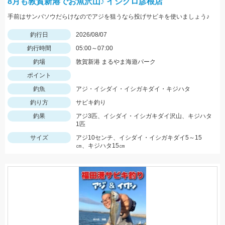
8月も敦賀新港でお魚沢山♪ イシグロ彦根店
手前はサンバソウだらけなのでアジを狙うなら投げサビキを使いましょう♪
釣行日
2026/08/07
釣行時間
05:00～07:00
釣場
敦賀新港 まるやま海遊パーク
ポイント
釣魚
アジ・イシダイ・イシガキダイ・キジハタ
釣り方
サビキ釣り
釣果
アジ3匹、イシダイ・イシガキダイ沢山、キジハタ
1匹
サイズ
アジ10センチ、イシダイ・イシガキダイ5～15
㎝、キジハタ15㎝