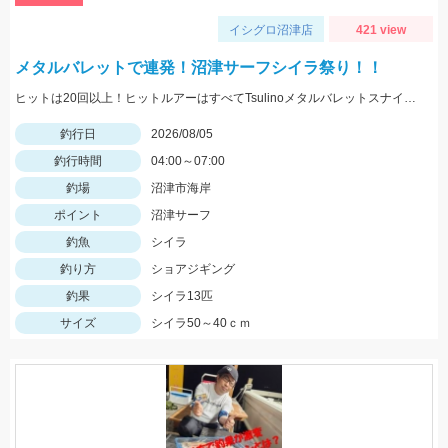
イシグロ沼津店
421 view
メタルバレットで連発！沼津サーフシイラ祭り！！
ヒットは20回以上！ヒットルアーはすべてTsulinoメタルバレットスナイパー40ｇでした。
釣行日
2026/08/05
釣行時間
04:00～07:00
釣場
沼津市海岸
ポイント
沼津サーフ
釣魚
シイラ
釣り方
ショアジギング
釣果
シイラ13匹
サイズ
シイラ50～40ｃｍ