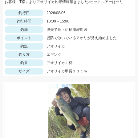
お客様「T様」よりアオリイカ釣果情報頂きました♪ヒットルアーはツリノTHEエギの２．５サイズ。5杯ほど泳いでいるイカも目撃、バラシもあったそうです。今後は三河湾内にもどんどん入ってきそうですね！
釣行日
2026/08/06
釣行時間
13:00～15:00
釣場
渥美半島・伊良湖岬周辺
ポイント
堤防で泳いでいるアオリが見え始めました
釣魚
アオリイカ
釣り方
エギング
釣果
アオリイカ１杯
サイズ
アオリイカ甲長１３ｃｍ