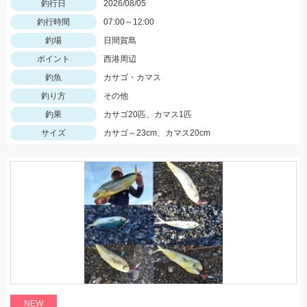
釣行日
2026/08/05
釣行時間
07:00～12:00
釣場
日間賀島
ポイント
西港周辺
釣魚
カサゴ・カマス
釣り方
その他
釣果
カサゴ20匹、カマス1匹
サイズ
カサゴ～23cm、カマス20cm
NEW