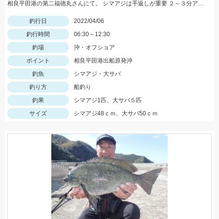
相良平田港の第二福徳丸さんにて。 シマアジは手返しが重要 ２～３分アタリがなかったら上げる。
釣行日
2022/04/06
釣行時間
06:30～12:30
釣場
沖・オフショア
ポイント
相良平田港出船原発沖
釣魚
シマアジ・大サバ
釣り方
船釣り
釣果
シマアジ1匹、大サバ５匹
サイズ
シマアジ48ｃｍ、大サバ50ｃｍ