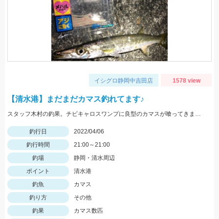
イシグロ静岡中吉田店
1578 view
【清水港】まだまだカマス釣れてます♪
スタッフ木村の釣果。チビキャロスワンプに良型のカマスが喰ってきました。
釣行日
2022/04/06
釣行時間
21:00～21:00
釣場
静岡・清水周辺
ポイント
清水港
釣魚
カマス
釣り方
その他
釣果
カマス数匹