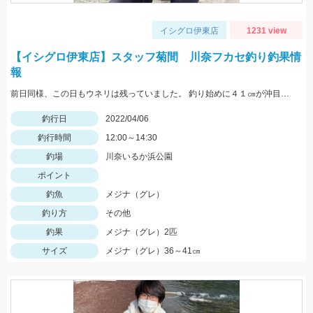
イシグロ伊東店
1231 view
【イシグロ伊東店】スタッフ菊間 川奈フカセ釣り釣果情
報
前日同様、この日もウネリは残っていました。 釣り始めに４１㎝が沖目で釣れましたが 手前はリリースサイズが多かったです。
釣行日
2022/04/06
釣行時間
12:00～14:30
釣場
川奈いるか浜公園
ポイント
釣魚
メジナ（グレ）
釣り方
その他
釣果
メジナ（グレ）2匹
サイズ
メジナ（グレ）36～41㎝