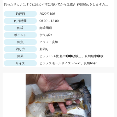
釣ったサカナはすぐに締めず港に着いてから血抜き 神経締めをしますので旨さ 食感が違い過ぎますッ‼︎
釣行日
2022/04/06
釣行時間
06:00～13:00
釣場
師崎周辺
ポイント
伊良湖沖
釣魚
ヒラメ・真鯛
釣り方
船釣り
釣果
ヒラメ1〜4枚 船中❶❺枚以上、真鯛船中❶枚
サイズ
ヒラメスモールサイズ〜52㌢、真鯛66㌢