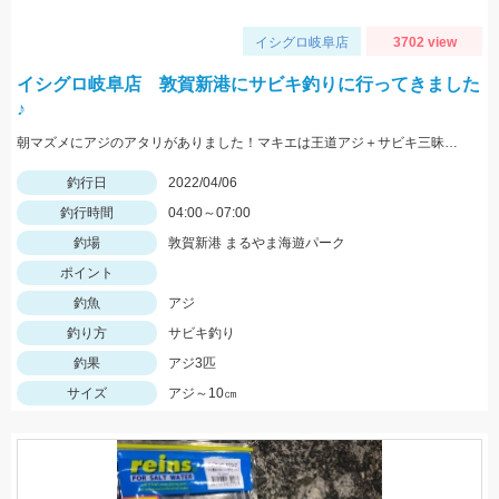
イシグロ岐阜店
3702 view
イシグロ岐阜店 敦賀新港にサビキ釣りに行ってきました
♪
朝マズメにアジのアタリがありました！マキエは王道アジ＋サビキ三昧がオススメ！！
釣行日
2022/04/06
釣行時間
04:00～07:00
釣場
敦賀新港 まるやま海遊パーク
ポイント
釣魚
アジ
釣り方
サビキ釣り
釣果
アジ3匹
サイズ
アジ～10㎝