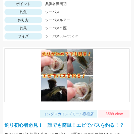
ポイント
奥浜名湖周辺
釣魚
シーバス
釣り方
シーバスルアー
釣果
シーバス５匹
サイズ
シーバス30～55ｃｍ
イシグロカインズモール彦根店
3589 view
釣り初心者必見！ 誰でも簡単！エビでバスを釣る！？