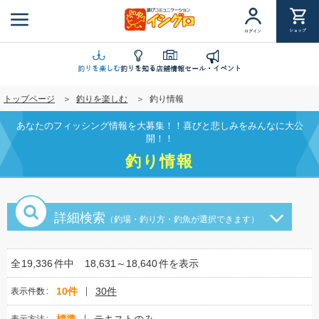
メ
イ
ショップ
ログイン
ン
コ
ン
釣りを楽しむ
釣りを知る
店舗情報
セール・イベント
テ
トップページ
釣りを楽しむ
釣り情報
ン
ツ
あなたのフィッシング情報を大募集！！喜びと悲しみをみんなに大公
に
開！！
移
釣り情報
動
詳細検索
（釣場・釣り方・釣魚が選択できます）
全
19,336
件中
18,631～18,640
件を表示
10件
30件
表示件数