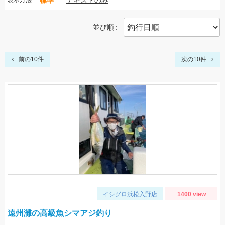
標準
テキストのみ
表示方法
並び順
前の10件
次の10件
イシグロ浜松入野店
1400 view
遠州灘の高級魚シマアジ釣り