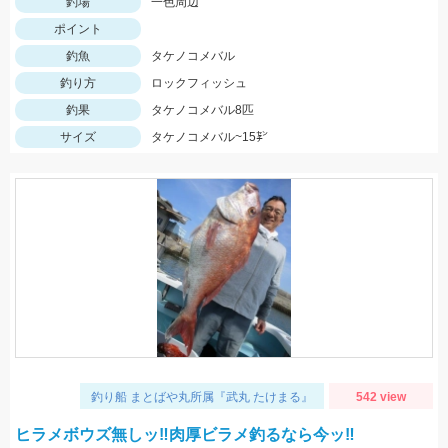
釣場
一色周辺
ポイント
釣魚
タケノコメバル
釣り方
ロックフィッシュ
釣果
タケノコメバル8匹
サイズ
タケノコメバル~15㌢
釣り船 まとばや丸所属『武丸 たけまる』
542 view
ヒラメボウズ無しッ‼︎肉厚ビラメ釣るなら今ッ‼︎