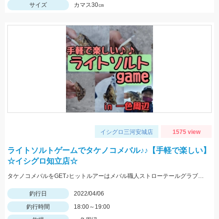
サイズ
カマス30㎝
イシグロ三河安城店
1575 view
ライトソルトゲームでタケノコメバル♪♪【手軽で楽しい】
☆イシグロ知立店☆
タケノコメバルをGET♪ヒットルアーはメバル職人ストローテールグラブとテトラワークスユラメキ☆
釣行日
2022/04/06
釣行時間
18:00～19:00