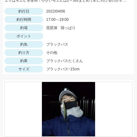
エサはモエビを使用！小さいモエビは2～3匹まとめて針に付けるのがオススメ！
釣行日
2022/04/06
釣行時間
17:00～19:00
釣場
琵琶湖 陸っぱり
ポイント
釣魚
ブラックバス
釣り方
その他
釣果
ブラックバスたくさん
サイズ
ブラックバス~15cm