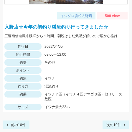
イシグロ浜松入野店
508 view
入野店☆今年の初釣り渓流釣り行ってきました☆
三遠南信道鳳来狭ICから１時間、朝晩はまだ気温が低いので暖かな格好で出かけて下さい。
釣行日
2022/04/05
釣行時間
09:00～12:00
釣場
その他
ポイント
釣魚
イワナ
釣り方
渓流釣り
釣果
イワナ７匹（イワナ４匹アマゴ３匹）他リリース
数匹
サイズ
イワナ最大23㎝
前の10件
次の10件