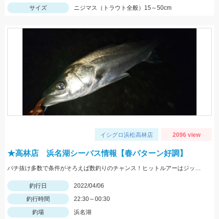
サイズ
ニジマス（トラウト全般）15～50cm
イシグロ浜松高林店
2096 view
★高林店 浜名湖シーバス情報【春パターン好調】
バチ抜け多数で条件がそろえば数釣りのチャンス！ヒットルアーはジップベイツのクロストリガー
釣行日
2022/04/06
釣行時間
22:30～00:30
釣場
浜名湖