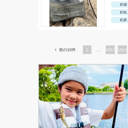
釣場
釣魚
釣果
前の10件
1
…
ペ
1811
ペ
1812
ー
ー
ジ
ジ