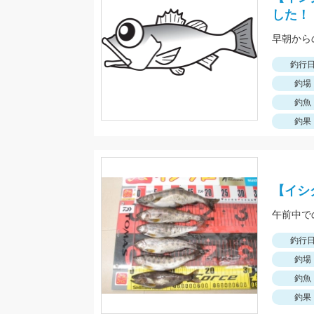
した！
早朝から
釣行
釣場
釣魚
釣果
【イシ
午前中で
釣行
釣場
釣魚
釣果