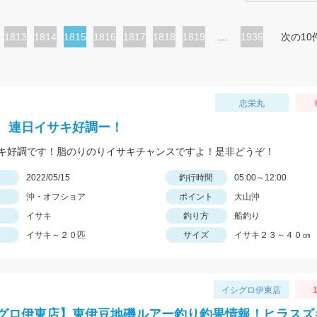
ペ
1813
ペ
1814
カ
1815
ペ
1816
ペ
1817
ペ
1818
ペ
1819
…
1935
次の10
ー
ー
レ
ー
ー
ー
ー
ジ
ジ
ン
ジ
ジ
ジ
ジ
ト
忠栄丸
ペ
、連日イサキ好調ー！
ー
キ好調です！脂のりのりイサキチャンスですよ！是非どうぞ！
ジ
日
2022/05/15
釣行時間
05:00～12:00
沖・オフショア
ポイント
大山沖
イサキ
釣り方
船釣り
イサキ～２０匹
サイズ
イサキ２３～４０㎝
イシグロ伊東店
グロ伊東店】東伊豆地磯ルアー釣り釣果情報！ヒラスズ