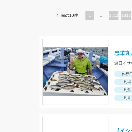
前の10件
1
…
ペ
1811
ペ
1812
ー
ー
ジ
ジ
忠栄丸
連日イサ
釣行
釣場
釣魚
釣果
【イシ