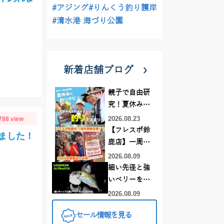
#アジング
#りんくう釣り護岸
#清水港 海づり公園
新着店舗ブログ
親子で自由研
究！夏休みに
釣りデビュー
2026.08.23
788 view
【フレスポ鈴
ました！
鹿店】一周年
記念セール開
2026.08.09
催中！新製品
細い先径と強
ルアーロッド
いベリーをど
もお買い
う活かすか |
2026.08.09
得！！！
LOGIGEAR AJ
セール情報を見る
プラス510の