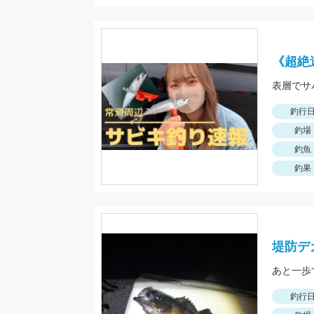
《超絶
表層でサ
釣行
釣場
釣魚
釣果
堤防デ
あと一歩
釣行