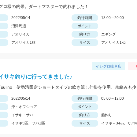
グロ様の釣果。ダートマスターで釣れました！
日
2022/05/14
釣行時間
18:00～20:00
沼津周辺
ポイント
アオリイカ
釣り方
エギング
アオリイカ1杯
サイズ
アオリイカ1kg
イシグロ岐阜店
イサキ釣りに行ってきました♪
日
2022/05/14
釣行時間
05:00～12:00
沖・オフショア
ポイント
イサキ・サバ
釣り方
船釣り
イサキ5匹、サバ1匹
サイズ
イサキ～34㎝、サバ4