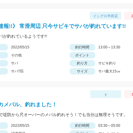
イシグロ半田店
2
速報!!》 常滑周辺 只今サビキでサバが釣れています!!
バが釣れているようです!!
日
2022/05/15
釣行時間
13:00～13:30
その他
ポイント
サバ
釣り方
サビキ釣り
サバ7匹
サイズ
サバ最大15㎝
y
カメバル、釣れました！
で堤防から尺オーバーのメバル釣れそう！でも当分は無理そうです。
日
2022/05/15
釣行時間
03:30～05:00