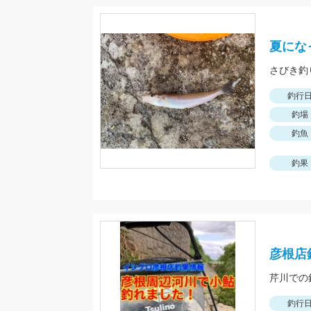
夏にな
釣行
釣場
釣魚
釣果
彦根店
釣行