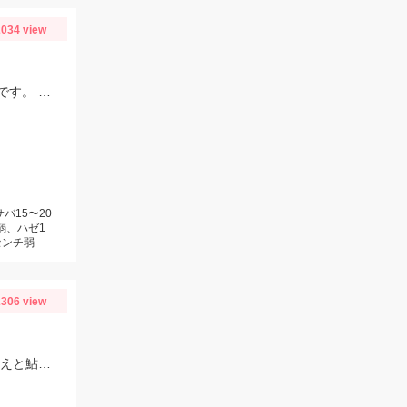
034 view
さびき釣りは、針がちいさいほうがいいかもしれません。ピンクスキンおすすめです。 根魚は、ゴールドイソメがおすすめです。
バ15〜20
弱、ハゼ1
センチ弱
306 view
芹川での釣果、ハリのサイズは2.0～2.5号、オモリは1.0号、エサは特選小鮎まきえと鮎乱舞を混ぜて使用。