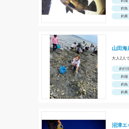
釣場
釣魚
釣果
山田海
大人2人
釣行
釣場
釣魚
釣果
沼津エ