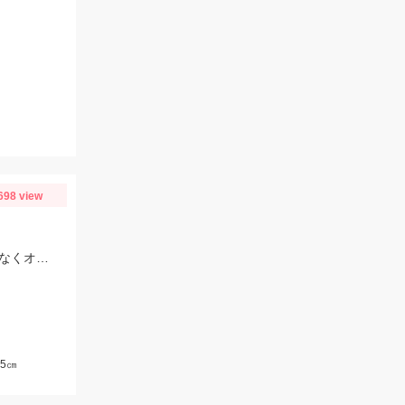
698 view
仕掛けはTsulino 伊勢湾限定ショートタイプの吹き流し仕掛を使用。糸絡みも少なくオススメです！
5㎝