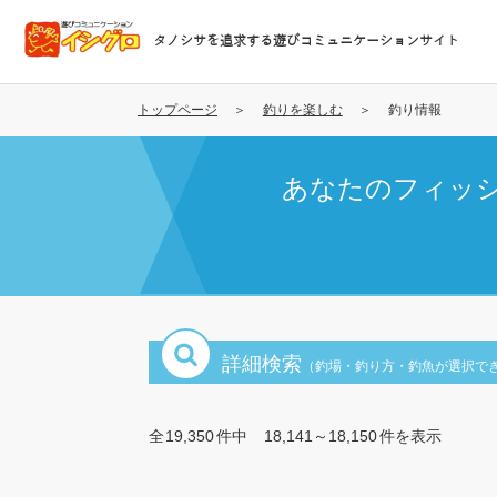
メ
イ
タノシサを追求する遊びコミュニケーションサイト
ン
コ
ン
トップページ
釣りを楽しむ
釣り情報
テ
ン
あなたのフィッ
ツ
に
移
動
詳細検索
（釣場・釣り方・釣魚が選択で
全
19,350
件中
18,141～18,150
件を表示