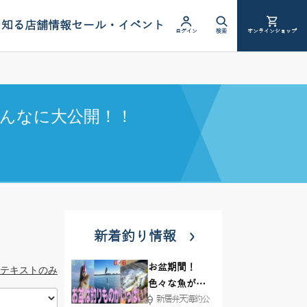
を知る
店舗情報
セール・イベント
ログイン
検索
オンラインショップ
んなに大公開！！
新着釣り情報
お盆期間！
テキストのみ
色々な魚が沢
新居弁天海釣公
山釣れてます