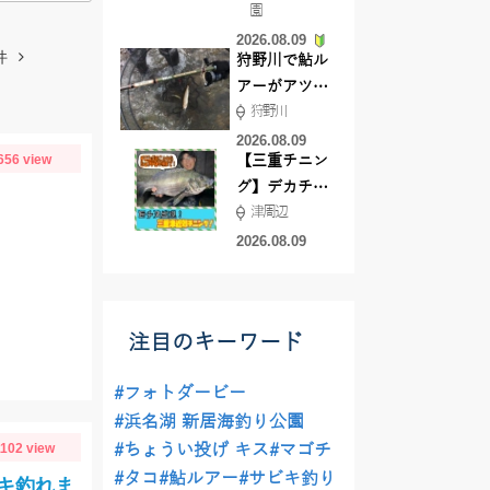
園
よ！
2026.08.09
件
狩野川で鮎ル
アーがアツ
狩野川
い！！
2026.08.09
656 view
【三重チニン
グ】デカチヌ
津周辺
狙いにはあの
ワーム！
2026.08.09
注目のキーワード
#フォトダービー
#浜名湖 新居海釣り公園
1102 view
#ちょうい投げ キス
#マゴチ
#タコ
#鮎ルアー
#サビキ釣り
キ釣れま