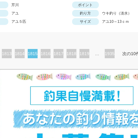
芹川
ポイント
アユ
釣り方
ウキ釣り（淡水）
アユ５匹
サイズ
アユ10～13ｃｍ
ペ
1813
ペ
1814
カ
1815
ペ
1816
ペ
1817
ペ
1818
ペ
1819
…
1935
次の10
ー
ー
レ
ー
ー
ー
ー
ジ
ジ
ン
ジ
ジ
ジ
ジ
ト
ペ
ー
ジ