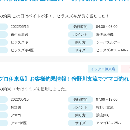
の釣果 この日はベイトが多く、ヒラスズキが良く当たった！
日
2022/05/15
釣行時間
04:30～08:00
東伊豆周辺
ポイント
東伊豆地磯
ヒラスズキ
釣り方
シーバスルアー
ヒラスズキ4匹
サイズ
ヒラスズキ50～60㎝
イシグロ伊東店
グロ伊東店】お客様釣果情報！狩野川支流でアマゴ釣れ
の釣果 エサはミミズを使用しました。
日
2022/05/15
釣行時間
07:00～13:00
狩野川
ポイント
狩野川支流
アマゴ
釣り方
渓流釣り
アマゴ6匹
サイズ
アマゴ18～25㎝