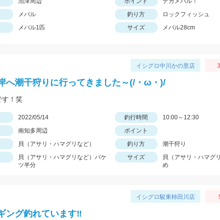
沼津周辺
ポイント
デカメバル！
メバル
釣り方
ロックフィッシュ
メバル1匹
サイズ
メバル28cm
イシグロ中川かの里店
3
岸へ潮干狩りに行ってきました～(/・ω・)/
です！笑
日
2022/05/14
釣行時間
10:00～12:30
南知多周辺
ポイント
貝（アサリ・ハマグリなど）
釣り方
潮干狩り
貝（アサリ・ハマグリなど）バケ
サイズ
貝（アサリ・ハマグ
ツ半分
め
イシグロ駿東柿田川店
ギング釣れています‼