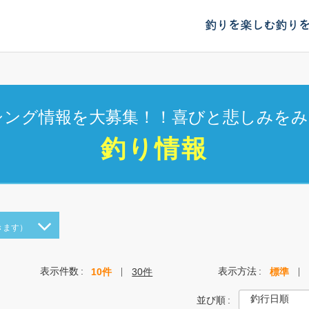
釣りを楽しむ
釣り
シング情報を大募集！！喜びと悲しみをみ
釣り情報
きます）
表示件数
表示方法
10件
30件
標準
並び順