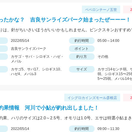
ペペロンチーノ五世
2
ったかな？ 吉良サンライズパーク始まったぜーーー！
日
2022/05/14
釣行時間
05:00～14:00
吉良サンライズパーク
ポイント
カサゴ・サバ・シロギス・ハゼ・
釣り方
その他
メバル
カサゴ5、サバ17、シロギス10、
サイズ
カサゴ14センチ弱、サ
ハゼ4、メバル3
弱、シロギス15〜25
5〜25弱、メバル14
イシグロカインズモール彦根店
2
釣果情報 河川で小鮎が釣れ出しました！
日
2022/05/14
釣行時間
09:00～11:30