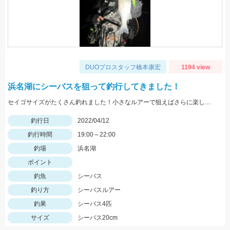
DUOプロスタッフ橋本康宏
1194 view
浜名湖にシーバスを狙って釣行してきました！
セイゴサイズがたくさん釣れました！小さなルアーで狙えばさらに楽しそうです！
釣行日
2022/04/12
釣行時間
19:00～22:00
釣場
浜名湖
ポイント
釣魚
シーバス
釣り方
シーバスルアー
釣果
シーバス4匹
サイズ
シーバス20cm