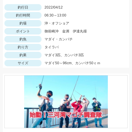
釣行日
2022/04/12
釣行時間
06:30～13:00
釣場
沖・オフショア
ポイント
御前崎沖 金洲 伊達丸様
釣魚
マダイ・カンパチ
釣り方
タイラバ
釣果
マダイ3匹、カンパチ3匹
サイズ
マダイ50～96cm、カンパチ50ｃｍ