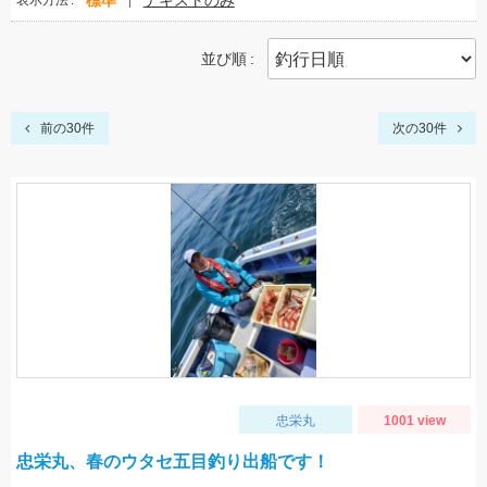
標準
テキストのみ
表示方法
並び順
前の30件
次の30件
忠栄丸
1001 view
忠栄丸、春のウタセ五目釣り出船です！