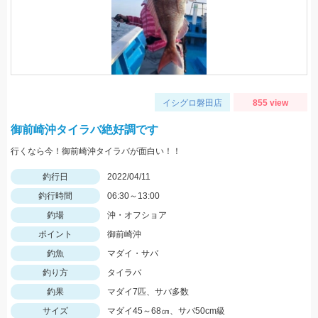
イシグロ磐田店
855 view
御前崎沖タイラバ絶好調です
行くなら今！御前崎沖タイラバが面白い！！
釣行日
2022/04/11
釣行時間
06:30～13:00
釣場
沖・オフショア
ポイント
御前崎沖
釣魚
マダイ・サバ
釣り方
タイラバ
釣果
マダイ7匹、サバ多数
サイズ
マダイ45～68㎝、サバ50cm級