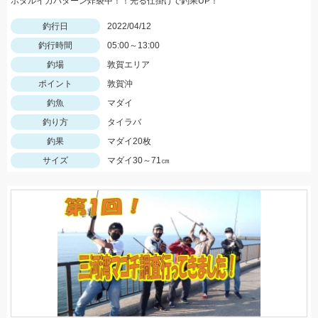
ホタルイカパターン炸裂中！！光る仕掛けで釣果UP！
釣行日
2022/04/12
釣行時間
05:00～13:00
釣場
敦賀エリア
ポイント
敦賀沖
釣魚
マダイ
釣り方
タイラバ
釣果
マダイ20枚
サイズ
マダイ30～71㎝