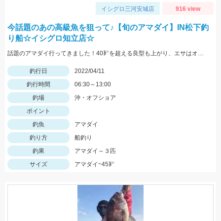
イシグロ三河安城店
916 view
今話題のあの高級魚を狙って♪【旬のアマダイ】IN松下釣
り船☆イシグロ知立店☆
話題のアマダイ行ってきました！40㌢を超える良型も上がり、エサはオキアミやホタルイカです☆
釣行日
2022/04/11
釣行時間
06:30～13:00
釣場
沖・オフショア
ポイント
釣魚
アマダイ
釣り方
船釣り
釣果
アマダイ～３匹
サイズ
アマダイ~45㌢