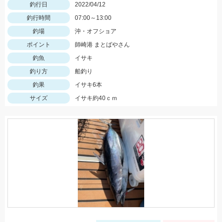
釣行日
2022/04/12
釣行時間
07:00～13:00
釣場
沖・オフショア
ポイント
師崎港 まとばやさん
釣魚
イサキ
釣り方
船釣り
釣果
イサキ6本
サイズ
イサキ約40ｃｍ