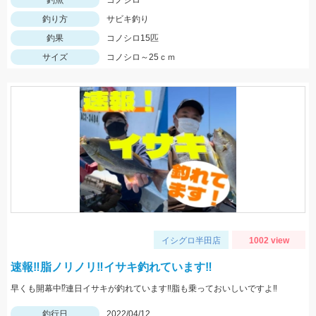
釣魚
コノシロ
釣り方
サビキ釣り
釣果
コノシロ15匹
サイズ
コノシロ～25ｃｍ
イシグロ半田店
1002 view
速報‼脂ノリノリ‼イサキ釣れています‼
早くも開幕中⁉連日イサキが釣れています‼脂も乗っておいしいですよ‼
釣行日
2022/04/12