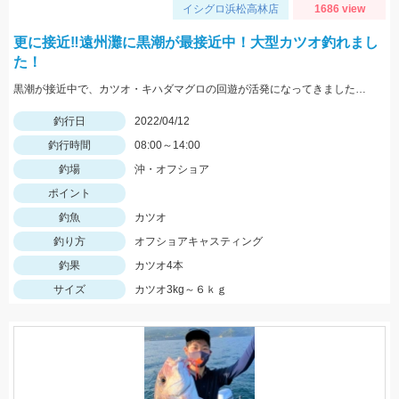
イシグロ浜松高林店
1686 view
更に接近‼遠州灘に黒潮が最接近中！大型カツオ釣れまし
た！
黒潮が接近中で、カツオ・キハダマグロの回遊が活発になってきました。今回のカツオの群れは大型中心で、５ｋｇ前後中心です。しっかりしたタックルを用意しましょう。
釣行日
2022/04/12
釣行時間
08:00～14:00
釣場
沖・オフショア
ポイント
釣魚
カツオ
釣り方
オフショアキャスティング
釣果
カツオ4本
サイズ
カツオ3kg～６ｋｇ