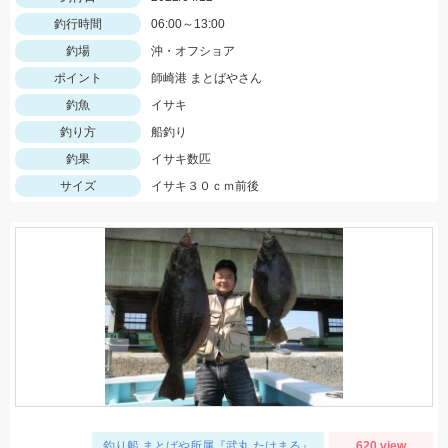
釣行時間
06:00～13:00
釣場
沖・オフショア
ポイント
師崎港 まとばやさん
釣魚
イサキ
釣り方
船釣り
釣果
イサキ数匹
サイズ
イサキ３０ｃｍ前後
釣り船 まとばや所属『武丸 たけまる』
620 view