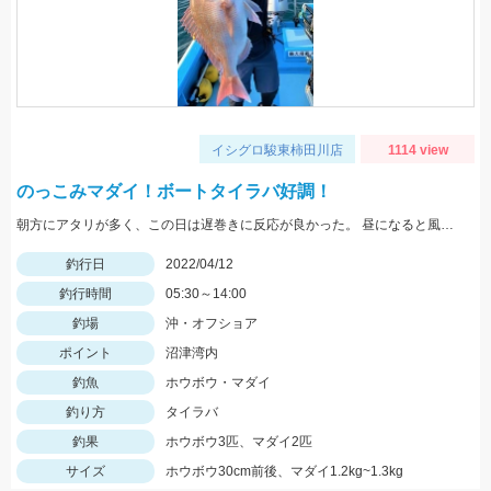
イシグロ駿東柿田川店
1114 view
のっこみマダイ！ボートタイラバ好調！
朝方にアタリが多く、この日は遅巻きに反応が良かった。 昼になると風と潮が出てはじめ、重いタイラバ（150ｇ以上）が必要だった。
釣行日
2022/04/12
釣行時間
05:30～14:00
釣場
沖・オフショア
ポイント
沼津湾内
釣魚
ホウボウ・マダイ
釣り方
タイラバ
釣果
ホウボウ3匹、マダイ2匹
サイズ
ホウボウ30cm前後、マダイ1.2kg~1.3kg