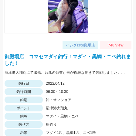
イシグロ御殿場店
740 view
御殿場店 コマセマダイ釣行！マダイ・黒鯛・ニベ釣れま
した！
沼津港大翔丸にて出船。台風の影響か潮が複雑な動きで苦戦しました。ハリスは3号2本を使用。
釣行日
2022/04/12
釣行時間
06:30～10:30
釣場
沖・オフショア
ポイント
沼津港大翔丸
釣魚
マダイ・黒鯛・ニベ
釣り方
船釣り
釣果
マダイ1匹、黒鯛1匹、ニベ1匹