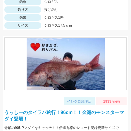
釣魚
シロギス
釣り方
投げ釣り
釣果
シロギス1匹
サイズ
シロギス17.5ｃｍ
イシグロ焼津店
1933 view
うっしーのタイラバ釣行！96cm！！金洲のモンスターマ
ダイ登場！
念願の90UPマダイをキャッチ！！伊達丸様のレコード記録更新サイズです♪