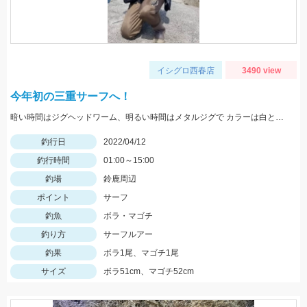
イシグロ西春店
3490 view
今年初の三重サーフへ！
暗い時間はジグヘッドワーム、明るい時間はメタルジグで カラーは白とピンクが好反応！
釣行日
2022/04/12
釣行時間
01:00～15:00
釣場
鈴鹿周辺
ポイント
サーフ
釣魚
ボラ・マゴチ
釣り方
サーフルアー
釣果
ボラ1尾、マゴチ1尾
サイズ
ボラ51cm、マゴチ52cm