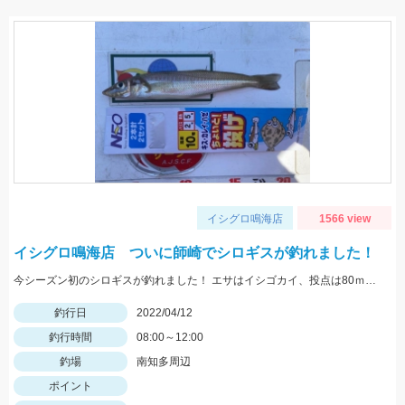
イシグロ鳴海店
1566 view
イシグロ鳴海店 ついに師崎でシロギスが釣れました！
今シーズン初のシロギスが釣れました！ エサはイシゴカイ、投点は80ｍくらいでした。
釣行日
2022/04/12
釣行時間
08:00～12:00
釣場
南知多周辺
ポイント