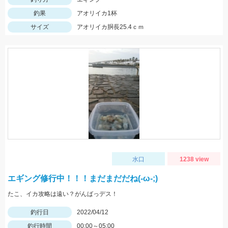
釣果
アオリイカ1杯
サイズ
アオリイカ胴長25.4ｃｍ
水口
1238 view
エギング修行中！！！まだまだだね(-ω-;)
たこ、イカ攻略は遠い？がんばっデス！
釣行日
2022/04/12
釣行時間
00:00～05:00