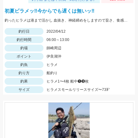
初夏ビラメッ‼︎今からでも遅くは無いッ‼︎
釣ったヒラメは港まで活かし 血抜き、神経締めをしますので旨さ、食感が違い過ぎますッ‼︎
釣行日
2022/04/12
釣行時間
06:00～13:00
釣場
師崎周辺
ポイント
伊良湖沖
釣魚
ヒラメ
釣り方
船釣り
釣果
ヒラメ1〜4枚 船中❶❸枚
サイズ
ヒラメスモールリリースサイズ〜73㌢