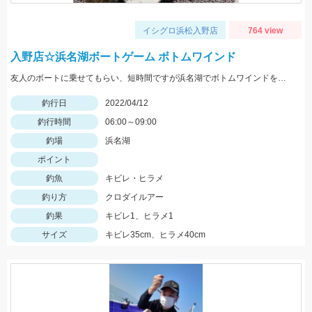
イシグロ浜松入野店
764 view
入野店☆浜名湖ボートゲーム ボトムワインド
友人のボートに乗せてもらい、短時間ですが浜名湖でボトムワインドをしてきました。互いに1匹ずつキャッチできました。浜名湖のボートゲームもそろそろ開幕ですね。 ルアー ZZhead 3/8oz+マナティー75 ハゼカラー
釣行日
2022/04/12
釣行時間
06:00～09:00
釣場
浜名湖
ポイント
釣魚
キビレ・ヒラメ
釣り方
クロダイルアー
釣果
キビレ1、ヒラメ1
サイズ
キビレ35cm、ヒラメ40cm