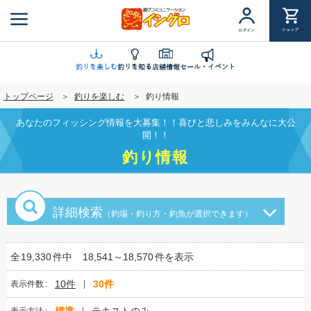
メ
イ
ショップ
ログイン
ン
コ
ン
釣りを楽しむ
釣りを知る
店舗情報
セール・イベント
テ
トップページ
釣りを楽しむ
釣り情報
ン
ツ
あなたのフィッシング情報を大募集！！喜びと悲しみをみんなに大公
に
開！！
移
釣り情報
動
詳細検索
（釣場・釣り方・釣魚が選択できます）
全
19,330
件中
18,541～18,570
件を表示
10件
30件
表示件数