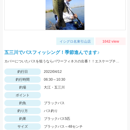
イシグロ名東引山店
1042 view
五三川でバスフィッシング！季節進んでます♪
カバーについたバスを狙うならパワーフィネスの出番！！エスケープチビツインがオススメです♪
釣行日
2022/04/12
釣行時間
06:30～10:30
釣場
大江・五三川
ポイント
釣魚
ブラックバス
釣り方
バス釣り
釣果
ブラックバス5匹
サイズ
ブラックバス～48センチ