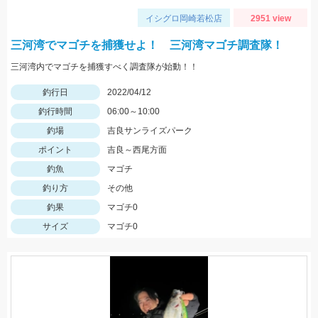
イシグロ岡崎若松店
2951 view
三河湾でマゴチを捕獲せよ！ 三河湾マゴチ調査隊！
三河湾内でマゴチを捕獲すべく調査隊が始動！！
釣行日
2022/04/12
釣行時間
06:00～10:00
釣場
吉良サンライズパーク
ポイント
吉良～西尾方面
釣魚
マゴチ
釣り方
その他
釣果
マゴチ0
サイズ
マゴチ0