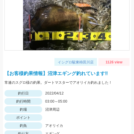
イシグロ駿東柿田川店
1126 view
【お客様釣果情報】沼津エギング釣れています‼
常連のスグロ様の釣果。ダートマスターでアオリイカ釣れました！
釣行日
2022/04/12
釣行時間
03:00～05:00
釣場
沼津周辺
ポイント
釣魚
アオリイカ
釣り方
エギング