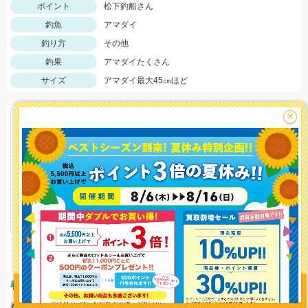
ポイント
松下釣船さん
釣魚
アマダイ
釣り方
その他
釣果
アマダイたくさん
サイズ
アマダイ最大45㎝ほど
×
釣り情報を
投稿する
イシグロ西春店
1383 view
春の五三川好調！デカいバスも動いてる！？
春らしく暖かくなってきてバスもよく動くようになってきました！ベイトを追いかけている元気なバスも増えてきましたよ！